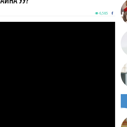
 БАЙНА УУ?
6,585