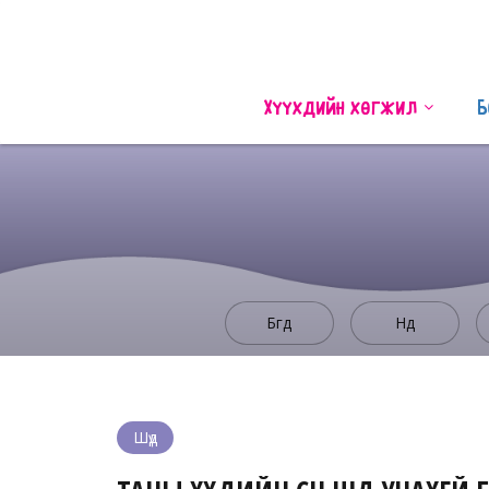
Хүүхдийн хөгжил
Б
Бүгд
Нүд
Шүд