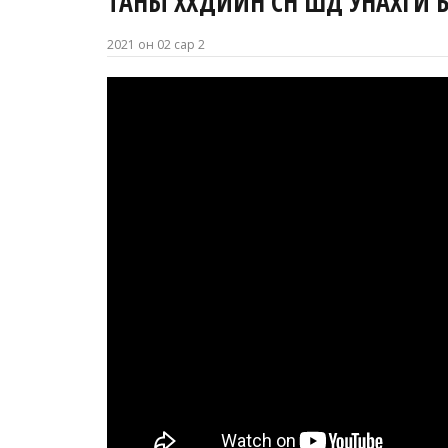
ТАНЫ ХҮҮХДИЙН СҮҮН ШҮД УНАХГҮЙ
2021 он 02 сар 2