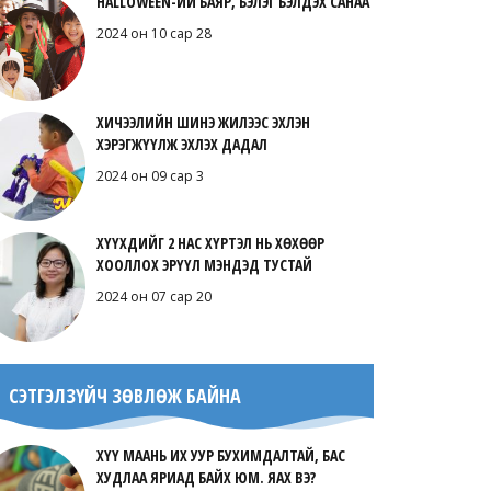
HALLOWEEN-ИЙ БАЯР, БЭЛЭГ БЭЛДЭХ САНАА
2024 он 10 сар 28
ХИЧЭЭЛИЙН ШИНЭ ЖИЛЭЭС ЭХЛЭН
ХЭРЭГЖҮҮЛЖ ЭХЛЭХ ДАДАЛ
2024 он 09 сар 3
ХҮҮХДИЙГ 2 НАС ХҮРТЭЛ НЬ ХӨХӨӨР
ХООЛЛОХ ЭРҮҮЛ МЭНДЭД ТУСТАЙ
2024 он 07 сар 20
СЭТГЭЛЗҮЙЧ ЗӨВЛӨЖ БАЙНА
ХҮҮ МААНЬ ИХ УУР БУХИМДАЛТАЙ, БАС
ХУДЛАА ЯРИАД БАЙХ ЮМ. ЯАХ ВЭ?