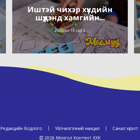
Иштэй чихэр хүүхдийн
шүдэнд хамгийн...
2020 он 10 сар 2
Редакцийн бодлого
Үйлчилгээний нөхцөл
Санал хүсэлт
2026 Монгол Контент ХХК