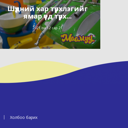
Шүдний хар түрхлэгийг
ямар үед түрх...
2021 он 12 сар 21
Холбоо барих