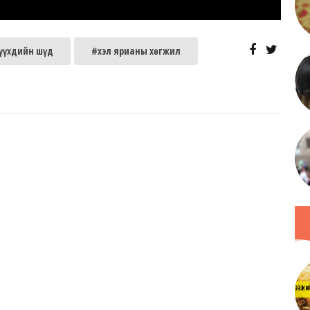
үүхдийн шүд
#хэл ярианы хөгжил