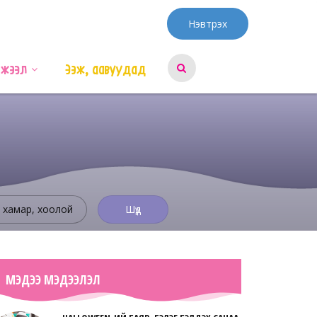
Нэвтрэх
эжээл
Ээж, аавуудад
, хамар, хоолой
Шүд
МЭДЭЭ МЭДЭЭЛЭЛ