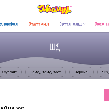
оловсрол
Хүмүүжил
Эрүүл мэнд
Хоол т
ШҮД
Суулгалт
Томуу, томуу төст
Харшил
Чих