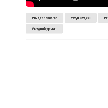
#видео зөвлөгөө
#сүүн шүдхэн
#х
#шүдний ургалт