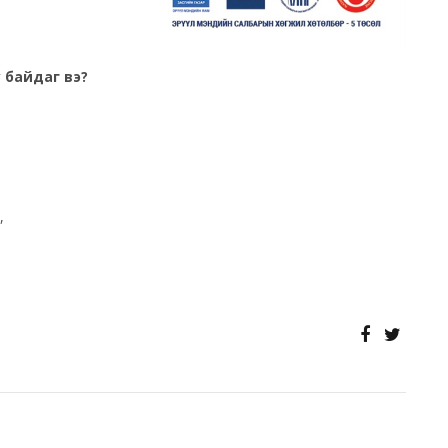
у байдаг вэ?
,