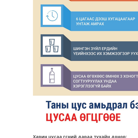
Харин цусаа өгсний дараа тухайн донор: