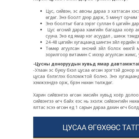
Цус, сийвэн, эс авсны дараа зүү хатгасан 
өгдөг. Энэ боолт дээр дарж, 5 минут орчим 
Энэ боолтыг бага зэрэг суллан 6 цагийн дар
Цус өгсний дараа хамгийн багадаа хоёр аяг
сууна. Энэ үед ямар нэг асуудал , шинж тэмд
24-48 цагийн хугацаанд шингэн зүйл ердийн х
Төмөр агуулсан хүнсний зүйл болох өөхгүй
зорилгоор витамин С ихээр агуулсан жимс, 
-Цусны доноруудын хувьд ямар давтамжтай
-Улаан эс буюу бүхэл цусаа өгсөн эрэгтэй донор 
цусаа бэлэглэх боломжтой болно. Энэ хугацаанд 
хэмжээндээ орж, бүрэн нөхөн төлждөг.
Харин сийвэнгээ өгсөн хүмүүсийн хувьд хоёр дол
сийвэнгээ өгч байх үеэс нь эхэлж сийвэнгийн нөх
ялтас эсээ өгсөн үед 1 сарын дараа дахин өгч болд