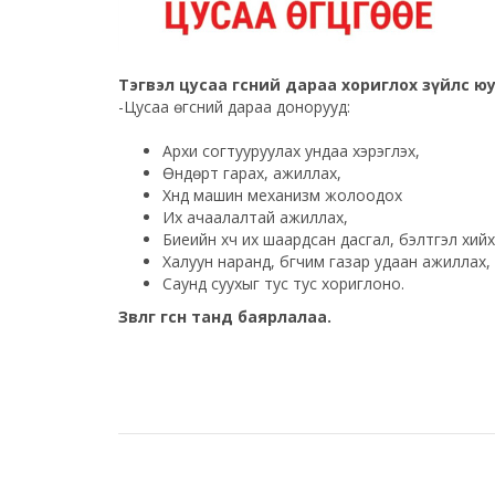
Тэгвэл цусаа өгсний дараа хориглох зүйлс ю
-Цусаа өгсний дараа донорууд:
Архи согтууруулах ундаа хэрэглэх,
Өндөрт гарах, ажиллах,
Хүнд машин механизм жолоодох
Их ачаалалтай ажиллах,
Биеийн хүч их шаардсан дасгал, бэлтгэл хийх
Халуун наранд, бүгчим газар удаан ажиллах,
Саунд суухыг тус тус хориглоно.
Зөвлөгөө өгсөн танд баярлалаа.