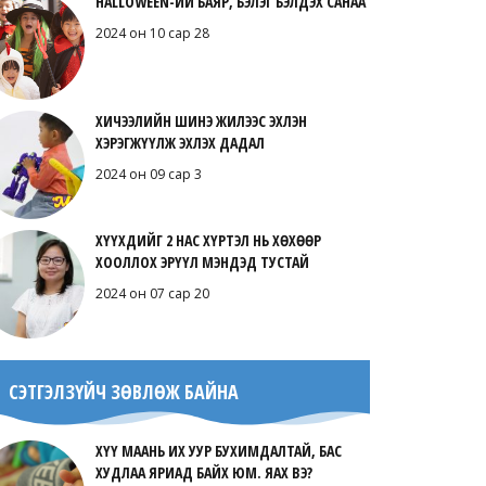
HALLOWEEN-ИЙ БАЯР, БЭЛЭГ БЭЛДЭХ САНАА
2024 он 10 сар 28
ХИЧЭЭЛИЙН ШИНЭ ЖИЛЭЭС ЭХЛЭН
ХЭРЭГЖҮҮЛЖ ЭХЛЭХ ДАДАЛ
2024 он 09 сар 3
ХҮҮХДИЙГ 2 НАС ХҮРТЭЛ НЬ ХӨХӨӨР
ХООЛЛОХ ЭРҮҮЛ МЭНДЭД ТУСТАЙ
2024 он 07 сар 20
СЭТГЭЛЗҮЙЧ ЗӨВЛӨЖ БАЙНА
ХҮҮ МААНЬ ИХ УУР БУХИМДАЛТАЙ, БАС
ХУДЛАА ЯРИАД БАЙХ ЮМ. ЯАХ ВЭ?