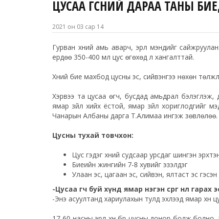
ЦУСАА ӨГСНИЙ ДАРАА ТАНЫ БИЕД 
2021 он 03 сар 14
Гурван хүний амь аварч, эрүүл мэндийг сайжруула
ердөө 350-400 мл цус өгөхөд л хангалттай.
Хүний бие махбод цусны эс, сийвэнгээ нөхөн төлжүү
Хэрвээ та цусаа өгч, бусдад амьдрал бэлэглэж,
ямар зүйл хийх ёстой, ямар зүйл хориглодгийг мэ
Чанарын Албаны дарга Т.Алимаа ингэж зөвлөлөө.
Цусны тухай товчхон:
Цус гэдэг хүний судсаар урсдаг шингэн эрхтэ
Биеийн жингийн 7-8 хувийг эзэлдэг
Улаан эс, цагаан эс, сийвэн, ялтаст эс гэсэн ү
-Цусаа өгч буй хүнд ямар нэгэн сөрөг нөлөө гара
-Энэ асуултанд хариулахын тулд эхлээд ямар хүн 
17-60 насны эрүүл хүн бүр цусны донор болж болно. 