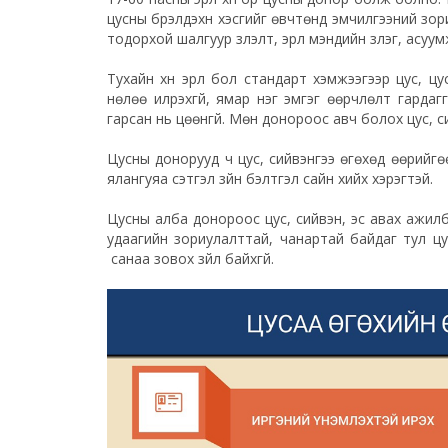
цусны бүрэлдэхүүн хэсгийг өвчтөнд эмчилгээний зор
тодорхой шалгуур үзүүлэлт, эрүүл мэндийн үзлэг, асу
Тухайн хүн эрүүл бол стандарт хэмжээгээр цус, цус
нөлөө илрэхгүй, ямар нэг эмгэг өөрчлөлт гардагг
гарсан нь цөөнгүй. Мөн донороос авч болох цус, 
Цусны донорууд ч цус, сийвэнгээ өгөхөд өөрийгө
ялангуяа сэтгэл зүйн бэлтгэл сайн хийх хэрэгтэй.
Цусны алба донороос цус, сийвэн, эс авах ажилба
удаагийн зориулалттай, чанартай байдаг тул цу
санаа зовох зүйл байхгүй.