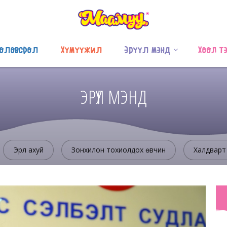
оловсрол
Хүмүүжил
Эрүүл мэнд
Хоол т
ЭРҮҮЛ МЭНД
Эрүүл ахуй
Зонхилон тохиолдох өвчин
Халдварт