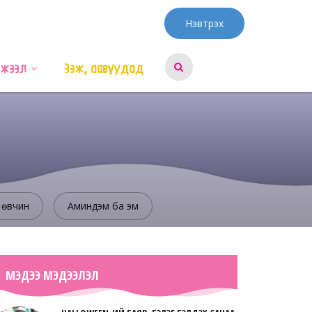
Нэвтрэх
эжээл
Ээж, аавуудад
 өвчин
Аминдэм ба эм
МЭДЭЭ МЭДЭЭЛЭЛ