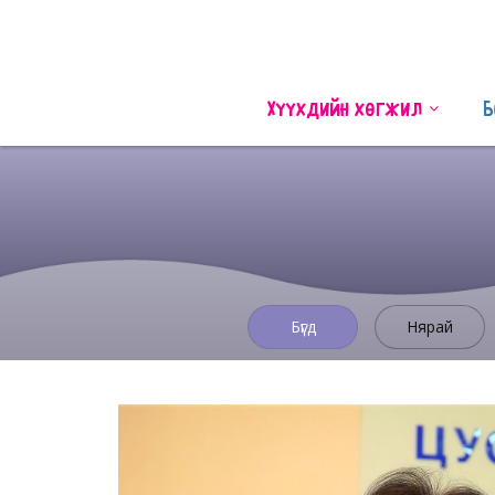
Хүүхдийн хөгжил
Б
Бүгд
Нярай