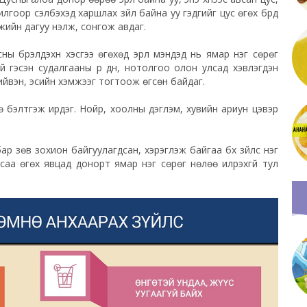
илгоор сэлбэхэд харшлах зүйл байна уу гэдгийг цус өгөх бүрд
умжийн дагуу үнэлж, сонгож авдаг.
ны бүрэлдэхүүн хэсгээ өгөхөд эрүүл мэндэд нь ямар нэг сөрөг
үй гэсэн судалгааны үр дүн, нотолгоо олон улсад хэвлэгдэн
сийвэн, эсийн хэмжээг тогтоож өгсөн байдаг.
ө бэлтгэж ирдэг. Нойр, хоолны дэглэм, хувийн ариун цэвэр
р зөв зохион байгуулагдсан, хэрэглэж байгаа бүх зүйлс нэг
саа өгөх явцад донорт ямар нэг сөрөг нөлөө илрэхгүй тул