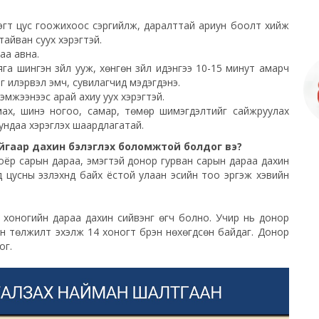
хэсэгт цус гоожихоос сэргийлж, даралттай ариун боолт хийж
тайван суух хэрэгтэй.
аа авна.
а шингэн зүйл ууж, хөнгөн зүйл идэнгээ 10-15 минут амарч
эг илэрвэл эмч, сувилагчид мэдэгдэнэ.
эмжээнээс арай ахиу уух хэрэгтэй.
 мах, шинэ ногоо, самар, төмөр шимэгдэлтийг сайжруулах
ундаа хэрэглэх шаардлагатай.
гаар дахин бэлэглэх боломжтой болдог вэ?
хоёр сарын дараа, эмэгтэй донор гурван сарын дараа дахин
цусны эзлэхүүнд байх ёстой улаан эсийн тоо эргэж хэвийн
оо хоногийн дараа дахин сийвэнг өгч болно. Учир нь донор
өн төлжилт эхэлж 14 хоногт бүрэн нөхөгдсөн байдаг. Донор
ог.