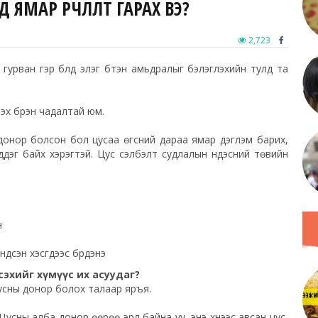
ЯМАР ӨӨРЧЛӨЛТ ГАРАХ ВЭ?
2,723
н гурван гэр бүлд элэг бүтэн амьдралыг бэлэглэхийн тулд та
лэх бүрэн чадалтай юм.
 донор болсон бол цусаа өгсний дараа ямар дэглэм барих,
ддэг байх хэрэгтэй. Цус сэлбэлт судлалын үндэсний төвийн
н
ндсэн хэсгүүдээс бүрдэнэ
х эсэхийг хүмүүс их асуудаг?
цусны донор болох талаар яръя.
Цусны алба донор өөрөө эрүүл байна уу, энэ хүнээс авсан цус,