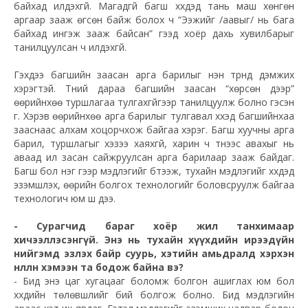
байхад илүүдэхгүй. Магадгүй багш хүүхдэд тань маш хөнгөн
аргаар зааж өгсөн байж болох ч “Ээжийг /аавыг/ нь бага
байхад ингэж зааж байсан” гээд хоёр дахь хувилбарыг
танилцуулсан ч илүүдэхгүй.
Гэхдээ багшийн заасан арга барилыг нэн түрүүнд дэмжих
хэрэгтэй. Түүний дараа багшийн заасан “хөрсөн дээр”
өөрийнхөө туршлагаа тулгахгүйгээр танилцуулж болно гэсэн
үг. Хэрэв өөрийнхөө арга барилыг тулгавал хүүхэд багшийнхаа
зааснаас алхам хоцорчхож байгаа хэрэг. Багш хуучны арга
барил, туршлагыг хэзээ хаяхгүй, харин ч түүнээс авахыг нь
аваад илүү засан сайжруулсан арга барилаар зааж байдаг.
Багш бол нэг үгээр мэдлэгийг бүтээж, тухайн мэдлэгийг хүүхдэд
эзэмшүүлэх, өөрийн болгох технологийг боловсруулж байгаа
технологич юм шүү дээ.
- Сурагчид бараг хоёр жил танхимаар
хичээллэсэнгүй. Энэ нь тухайн хүүхдийн ирээдүйн
нийгэмд эзлэх байр суурь, хэтийн амьдралд хэрхэн
нөлөөлнө хэмээн та бодож байна вэ?
- Бид энэ цаг хугацааг боломж болгон ашиглах юм бол
хүүхдийн төлөвшлийг бий болгож болно. Бид мэдлэгийн