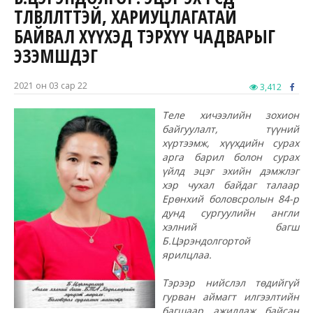
ТӨЛӨВЛӨЛТТЭЙ, ХАРИУЦЛАГАТАЙ
БАЙВАЛ ХҮҮХЭД ТЭРХҮҮ ЧАДВАРЫГ
ЭЗЭМШДЭГ
2021 он 03 сар 22
3,412
Теле хичээлийн зохион
байгуулалт, түүний
хүртээмж, хүүхдийн сурах
арга барил болон сурах
үйлд эцэг эхийн дэмжлэг
хэр чухал байдаг талаар
Ерөнхий боловсролын 84-р
дунд сургуулийн англи
хэлний багш
Б.Цэрэндолгортой
ярилцлаа.
Тэрээр нийслэл төдийгүй
гурван аймагт илгээлтийн
багшаар ажиллаж байсан