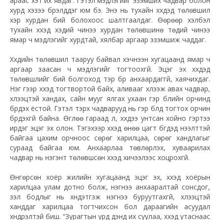
араас хэт их явдаг. Гэтэл мэдлэгийг эзэмших чадвар болон
хурд хэзээ бүрэлддэг юм бэ. Энэ нь тухайн хүүхдэд төлөвшил
хэр хурдан бий болохоос шалтгаалдаг. Өөрөөр хэлбэл
тухайн хүүхэд хэдий чинээ хурдан төлөвшинө төдий чинээ
ямар ч мэдлэгийг хурдтай, хялбар аргаар эзэмшиж чаддаг.
Хүүхдийн төлөвшил тааруу байвал хэчнээн хугацаанд ямар ч
аргаар заасан ч мэдлэгийг тогтоохгүй. Эцэг эх хүүхдэд
төлөвшлийг бий болгоход тэр бүр анхаардаггүй, хаячихдаг.
Нэг үгээр хүүхэд тогтвортой байх, аливааг хүлээж авах чадвар,
хүлээцтэй хандах, сайн мууг ялгах ухаан гэр бүлийн орчинд
бүрдэх ёстой. Гэтэл тэрхүү чадварууд нь гэр бүлд тогтох орчин
бүрдэхгүй байна. Өглөө гараад л, хүүхдээ унтсан хойно гэртээ
ирдэг эцэг эх олон. Тэгэхээр хүүхэд өнөө цагт бүгдэд нээлттэй
байгаа цахим орчноос сөрөг харилцаа, сөрөг хандлагыг
сураад байгаа юм. Анхаарлаа төвлөрүүлэх, хуваарилах
чадвар нь нэгэнт төлөвшсөн хүүхэд хичээлээс хоцрохгүй.
Өнгөрсөн хоёр жилийн хугацаанд эцэг эх, хүүхэд хоёрын
харилцаа улам дотно болж, нэгнээ анхааралтай сонсдог,
үзэл бодлыг нь хүндэтгэж нэгнээ буруутгахгүй, хүлээцтэй
ханддаг харилцаа тогтчихсон бол дараагийн асуудал
хүндрэлтэй биш. “Зурагтын урд дэндүү их суулаа, хүүхэд утаснаас