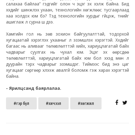
салахаа байлаа” гэдгийг олон ч эцэг эх хэлж байна. Бид
хүүхдийг шинжлэх ухаан, технологийн хөгжлөөс тусгаарлаад
хаа холдох юм бэ? Тэд технологийн хурдыг гүйцэж, түүнийг
ашиглаж л сурна шүү дээ.
Хамгийн гол нь зөв зохион байгуулалттай, тодорхой
хугацаатай хэрэглэх ухааныг л эзэмшүүлэх хэрэгтэй. Хүүхдийг
багаас нь аливааг төлөвлөлттэй хийх, хариуцлагатай байх
чадварыг суулгах нь чухал юм. Эцэг эх өөрсдөө
төлөвлөлттэй, хариуцлагатай байх юм бол хүүхэд мөн л
дуурайн тэрхүү чадварыг эзэмшдэг. Тиймээс бид энэ цаг
хугацааг сөргөөр хүлээж авалгүй боломж гэж харах хэрэгтэй
байна.
- Ярилцсанд баярлалаа.
#гэр бүл
#хичээл
#хөгжил