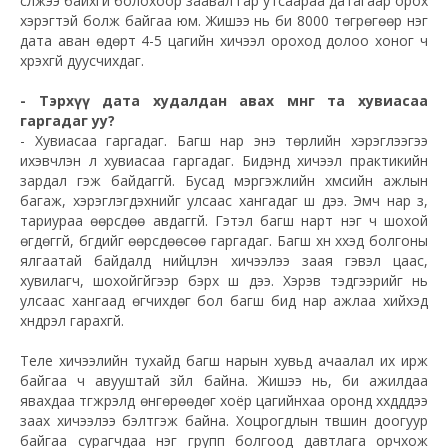
сүлжээ байхгүй болохоор заавал гар утсаараа датагаар орох
хэрэгтэй болж байгаа юм. Жишээ нь би 8000 төгрөгөөр нэг
дата аван өдөрт 4-5 цагийн хичээл ороход долоо хоног ч
хүрэхгүй дуусчихдаг.
- Тэрхүү дата худалдан авах мөнгөө та хувиасаа
гаргадаг уу?
- Хувиасаа гаргадаг. Багш нар энэ төрлийн хэрэглээгээ
ихэвчлэн л хувиасаа гаргадаг. Бидэнд хичээл практикийн
зардал гэж байдаггүй. Бусад мэргэжлийн хүмүүсийн ажлын
багаж, хэрэглэгдэхүүнийг улсаас хангадаг шүү дээ. Эмч нар зүү,
тариураа өөрсдөө авдаггүй. Гэтэл багш нарт нэг ч шохой
өгдөггүй, бүгдийг өөрсдөөсөө гаргадаг. Багш хүн хүүхэд болгоны
ялгаатай байдалд нийцүүлэн хичээлээ заая гэвэл цаас,
хувилагч, шохойгүйгээр бэрх шүү дээ. Хэрэв тэдгээрийг нь
улсаас хангаад өгчихдөг бол багш бид нар ажлаа хийхэд
хүндрэл гарахгүй.
Теле хичээлийн тухайд багш нарын хувьд ачаалал их ирж
байгаа ч авууштай зүйл байна. Жишээ нь, би ажилдаа
явахдаа түгжрэлд өнгөрөөдөг хоёр цагийнхаа оронд хүүхдүүддээ
заах хичээлээ бэлтгэж байна. Хоцрогдлын түвшин доогуур
байгаа сурагчдаа нэг групп болгоод давтлага орчхож