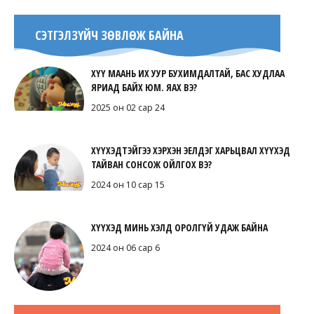
СЭТГЭЛЗҮЙЧ ЗӨВЛӨЖ БАЙНА
ХҮҮ МААНЬ ИХ УУР БУХИМДАЛТАЙ, БАС ХУДЛАА
ЯРИАД БАЙХ ЮМ. ЯАХ ВЭ?
2025 он 02 сар 24
ХҮҮХЭДТЭЙГЭЭ ХЭРХЭН ЭЕЛДЭГ ХАРЬЦВАЛ ХҮҮХЭД
ТАЙВАН СОНСОЖ ОЙЛГОХ ВЭ?
2024 он 10 сар 15
ХҮҮХЭД МИНЬ ХЭЛД ОРОЛГҮЙ УДАЖ БАЙНА
2024 он 06 сар 6