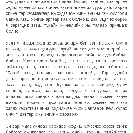
хуулуулах л сонирхолтой байна. Өөрөөр хэлбэл, дэвтэртээ
хэдий чинээ их юм бичнэ, хэдий чинээ их сууж даалгавраа
хийнэ тэр хэмжээгээр нь хүүхдээ юм хийж байна гэж ойлгоод
байна. Маш хөнгөн аргаар зааж болно шүү дээ. Эцэг эх өөрөө
ч зэрэгцэж үзээд, тухайн хичээлийнх нь талаар ярилцаж
болно.
Яалт ч үгүй эцэг эхэд их ачаалал ирж байгааг үгүйсгэхгүй. Өмнө
нь хүүхдүүд нь өдөр сургууль, дугуйлан секцдээ яваад орой нь
эцэг эх нь гэртээ ирэхэд нь даалгавраа хийгээд сууж байдаг
байсан. Харин одоо бол бүгд гэртээ, тэнд нэг нь хичээлээ
хийх гээд л, энд нэг нь тв хичээлээ үзэх гээд л, эсвэл багш нь
“Танай хүүхэд өнөөдөр хичээлээ үзсэнгүй”, “Тэр өдрийн
даалгаврыг нь нөхөж явуулаарай” гэх мэт хариуцлагыг эцэг
эхээс шаардахад үүссэн бухимдлаа эргээд нийгэмд буюу
сошиалд гаргаж, цаашлаад хүүхдэдээ ч хатуурхах, бүр их
ачаалал өгөх хандлага ажиглагдаж байна. Тиймээс хүүхдээ
шахалгүй, өөрөө ч цухалдалгүй боломж хэмээн эерэгээр
харах хэрэгтэй байна. Хүүхдийнхээ хийж байгаа хичээл, сурах
бичиг, дэвтэр рүү нь өнгийж хараарай.
Би заримдаа айлаар орохдоо хүүхэд нь хичээлээ хэрхэн хийж
байгааг ажигладаг юм. Зарим айлын гэр нь цэмбийгээд,