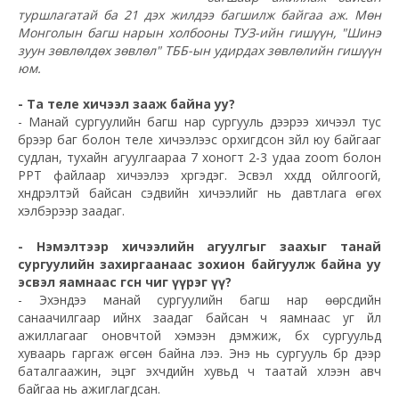
туршлагатай ба 21 дэх жилдээ багшилж байгаа аж. Мөн
Монголын багш нарын холбооны ТУЗ-ийн гишүүн, "Шинэ
зуун зөвлөлдөх зөвлөл" ТББ-ын удирдах зөвлөлийн гишүүн
юм.
- Та теле хичээл зааж байна уу?
- Манай сургуулийн багш нар сургууль дээрээ хичээл тус
бүрээр баг болон теле хичээлээс орхигдсон зүйл юу байгааг
судлан, тухайн агуулгаараа 7 хоногт 2-3 удаа zoom болон
PPT файлаар хичээлээ хүргэдэг. Эсвэл хүүхдүүд ойлгоогүй,
хүндрэлтэй байсан сэдвийн хичээлийг нь давтлага өгөх
хэлбэрээр заадаг.
- Нэмэлтээр хичээлийн агуулгыг заахыг танай
сургуулийн захиргаанаас зохион байгуулж байна уу
эсвэл яамнаас өгсөн чиг үүрэг үү?
- Эхэндээ манай сургуулийн багш нар өөрсдийн
санаачилгаар ийнхүү заадаг байсан ч яамнаас уг үйл
ажиллагааг оновчтой хэмээн дэмжиж, бүх сургуульд
хуваарь гаргаж өгсөн байна лээ. Энэ нь сургууль бүр дээр
баталгаажин, эцэг эхчүүдийн хувьд ч таатай хүлээн авч
байгаа нь ажиглагдсан.