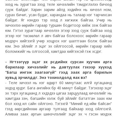
хүүхэд нь зурагтаа үзээд теле хичээлийн тэмдэглэлээ бичээд
сууж байдаг. Харин зарим айлд хүүхдийнх нь хичээл ном,
сурах бичиг, усан будаг, харандаа нь талаар нэг тарчихсан
байдаг. Яг үнэндээ тэр хүүхэд л хөгжиж байгаа. Учир нь
хичээлээ өөрийн гараар туршин бодитоор хийж үзэж байгаа
юм. Гэтэл зурагтаар хичээлээ зүгээр үзээд сууж байгаа хүүхэд
зүгээр нэг төсөөлөл л авч байгаа болохоос өөрийн гараар
мэдэрч хийгээгүй учир хоцрох нэг шалтгаан болж байгаа
юм. Энэ зүйлийг л эцэг эх ойлгоосой, өөрийн гараар хийх
боломжийг нь олгоосой, хамтдаа хийгээсэй гэж хүсдэг.
- Нөгөөтээгүүр эцэг эх өөрсдийнхөө сурсан хуучин арга
барилаар хичээлийг нь давтуулах гэхээр хүүхэд
“Багш ингэж заагаагүй” гээд заах арга барилын
хувьд зөрчилддөг. Энэ тохиолдолд яах вэ?
- Теле хичээл нь нэг өдөрт 60 минутаас илүүгүй хугацаанд
хүүхдэд хүрдэг. Бага ангийнх бүр 40 минут байдаг. Тэгэхээр эцэг
эх тэрхүү хугацаанд л хүүхдэдээ цагаа зарцуулаад хичээлийг нь
хамтдаа үзэн, багшийн хэлж буй зүйлийг бататган заах юм
бол хүүхэд илүү сайн ойлгоно. Тэгэхгүй “Миний үед ийм байсан”
гээд өөрсдийнхөө аргаар тулгаад байхаар хүүхэд ойлгохгүй.
Аливаа заах аргын шинэчлэлийг эцэг эх ч гэсэн мэдэж