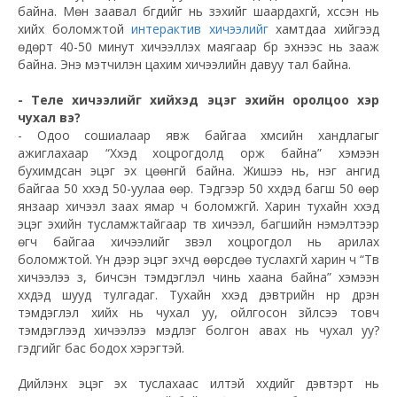
байна. Мөн заавал бүгдийг нь үзэхийг шаардахгүй, хүссэн нь
хийх боломжтой
интерактив хичээлийг
хамтдаа хийгээд
өдөрт 40-50 минут хичээллэх маягаар бүр эхнээс нь зааж
байна. Энэ мэтчилэн цахим хичээлийн давуу тал байна.
- Теле хичээлийг хийхэд эцэг эхийн оролцоо хэр
чухал вэ?
- Одоо сошиалаар явж байгаа хүмүүсийн хандлагыг
ажиглахаар “Хүүхэд хоцрогдолд орж байна” хэмээн
бухимдсан эцэг эх цөөнгүй байна. Жишээ нь, нэг ангид
байгаа 50 хүүхэд 50-уулаа өөр. Тэдгээр 50 хүүхдэд багш 50 өөр
янзаар хичээл заах ямар ч боломжгүй. Харин тухайн хүүхэд
эцэг эхийн тусламжтайгаар тв хичээл, багшийн нэмэлтээр
өгч байгаа хичээлийг үзвэл хоцрогдол нь арилах
боломжтой. Үүн дээр эцэг эхчүүд өөрсдөө туслахгүй харин ч “Тв
хичээлээ үз, бичсэн тэмдэглэл чинь хаана байна” хэмээн
хүүхдэд шууд тулгадаг. Тухайн хүүхэд дэвтрийн нүүр дүүрэн
тэмдэглэл хийх нь чухал уу, ойлгосон зүйлсээ товч
тэмдэглээд хичээлээ мэдлэг болгон авах нь чухал уу?
гэдгийг бас бодох хэрэгтэй.
Дийлэнх эцэг эх туслахаас илүүтэй хүүхдийг дэвтэрт нь