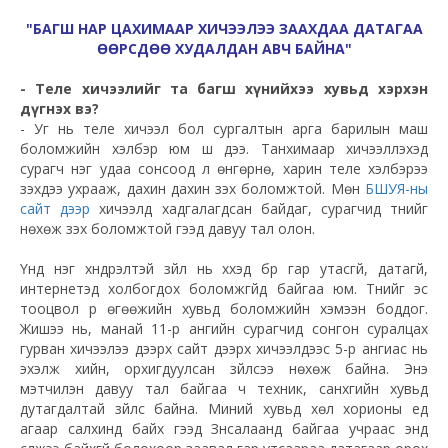
"БАГШ НАР ЦАХИМААР ХИЧЭЭЛЭЭ ЗААХДАА ДАТАГАА
ӨӨРСДӨӨ ХУДАЛДАН АВЧ БАЙНА"
- Теле хичээлийг та багш хүнийхээ хувьд хэрхэн
дүгнэх вэ?
- Уг нь теле хичээл бол сургалтын арга барилын маш
боломжийн хэлбэр юм шүү дээ. Танхимаар хичээллэхэд
сурагч нэг удаа сонсоод л өнгөрнө, харин теле хэлбэрээ
үзэхдээ ухрааж, дахин дахин үзэх боломжтой. Мөн
БШУЯ-ны
сайт дээр
хичээлүүд хадгалагдсан байдаг, сурагчид түүнийг
нөхөж үзэх боломжтой гээд давуу тал олон.
Үүнд нэг хүндрэлтэй зүйл нь хүүхэд бүр гар утасгүй, датагүй,
интернетэд холбогдох боломжгүйд байгаа юм. Түүнийг эс
тооцвол үр өгөөжийн хувьд боломжийн хэмээн боддог.
Жишээ нь, манай 11-р ангийн сурагчид сонгон суралцах
гурван хичээлээ дээрх сайт дээрх хичээлүүдээс 5-р ангиас нь
эхэлж хийн, орхигдуулсан зүйлсээ нөхөж байна. Энэ
мэтчилэн давуу тал байгаа ч техник, санхүүгийн хувьд
дутагдалтай зүйлс байна. Миний хувьд хөл хорионы үед
агаар салхинд байх гээд Зүүнсалаанд байгаа учраас энд