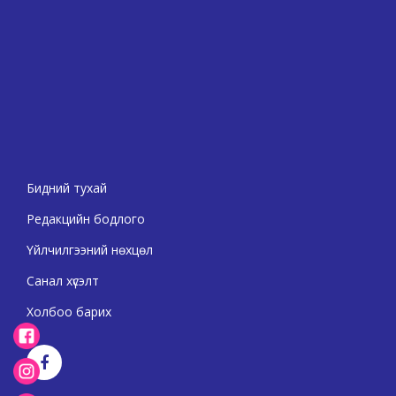
Бидний тухай
Редакцийн бодлого
Үйлчилгээний нөхцөл
Санал хүсэлт
Холбоо барих