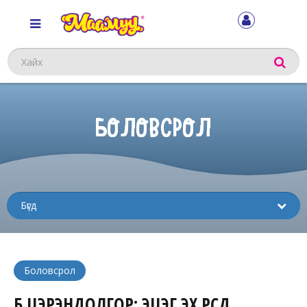
Хайх
БОЛОВСРОЛ
Sub
menu
Боловсрол
Б.ЦЭРЭНДОЛГОР: ЭЦЭГ ЭХ ӨӨРСДӨӨ