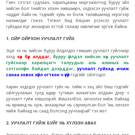
Гэвч сэтгэл судлаач, харилцааны мэргэжилтнүүд буруу зүйл
хийсэн бол түүнийгээ хүлээн зөвшөөрч, хүүхдээсээ уучлалт гуйж
чаддаг байх нь тэднийг хувь хүн болж төлөвшихөд эерэгээр
нөлөөлдөг гэжээ. Тэгвэл бид бяцхан үрсээсээ уучлалт
гуйхдаа юуг анхаарах ёстой талаар зөвлөгөөг хүргэж байна.
1. ОЙР ОЙРХОН УУЧЛАЛТ ГУЙХ
Эцэг эх нь хийсэн буруу үйлдэлдээ гэмшин уучлалт гуйснаар
хүүхэд
хүн бүр алддаг
,
буруу үйлдэл хийсэн хүн уучлалт
гуйснаар харилцагч талуудын аль алиных нь
сэтгэлзүйн байдал дээрддэг
,
уучлалт гуйхад ичиж
санаа зовох зүйл огтхон ч үгүй
гэдгийг ойлгодог.
Харин хүүхдэдээ уучлалт гуйх нь тийм ч хэцүү зүйл биш гэдгийг
ойлгуулахын тулд өдөр тутмын жижигхэн алдаан дээр ч
уучлалт гуйж хэвшээрэй. Жишээлбэл, хичээлээ хийж байхад
нь өрөөнд нь орж, анхаарлыг нь сарниулсан бол “өө, хичээл
хийж байхад нь саад болсонд уучлаарай” гэх мэт.
2. УУЧЛАЛТ ГУЙЖ БУЙГ НЬ ХҮЛЭЭН АВАХ
Эсрэгээрээ хүүхэд тань буруу зүйл хийчхээд буруугаа тэр дор