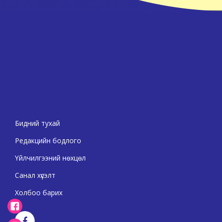
Бидний тухай
Редакцийн бодлого
Үйлчилгээний нөхцөл
Санал хүсэлт
Холбоо барих