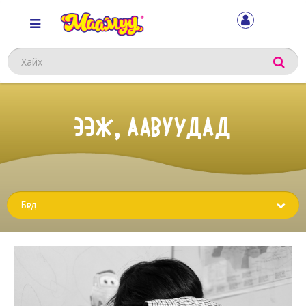
Хайх
ЭЭЖ, ААВУУДАД
Sub
menu