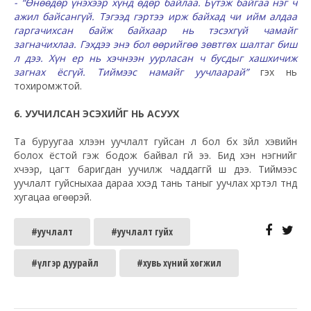
- “Өнөөдөр үнэхээр хүнд өдөр байлаа. Бүтэж байгаа нэг ч
ажил байсангүй. Тэгээд гэртээ ирж байхад чи ийм алдаа
гаргачихсан байж байхаар нь тэсэхгүй чамайг
загначихлаа. Гэхдээ энэ бол өөрийгөө зөвтгөх шалтаг биш
л дээ. Хүн ер нь хэчнээн уурласан ч бусдыг хашхичиж
загнах ёсгүй. Тиймээс намайг уучлаарай”
гэх нь
тохиромжтой.
6. УУЧИЛСАН ЭСЭХИЙГ НЬ АСУУХ
Та буруугаа хүлээн уучлалт гуйсан л бол бүх зүйл хэвийн
болох ёстой гэж бодож байвал үгүй ээ. Бид хэн нэгнийг
хүчээр, цагт баригдан уучилж чаддаггүй шүү дээ. Тиймээс
уучлалт гуйсныхаа дараа хүүхэд тань таныг уучлах хүртэл түүнд
хугацаа өгөөрэй.
#уучлалт
#уучлалт гуйх
#үлгэр дуурайл
#хувь хүний хөгжил