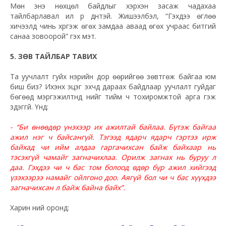
Мөн энэ нөхцөл байдлыг хэрхэн засаж чадахаа
тайлбарлавал илүү үр дүнтэй. Жишээлбэл, “Гэхдээ өглөө
хичээлд чинь хүргэж өгөх замдаа аваад өгөх учраас битгий
санаа зовоорой” гэх мэт.
5. ЗӨВ ТАЙЛБАР ТАВИХ
Та уучлалт гуйх нэрийн дор өөрийгөө зөвтгөж байгаа юм
биш биз? Ихэнх эцэг эхчүүд дараах байдлаар уучлалт гуйдаг
бөгөөд мэргэжилтнүүд үүнийг тийм ч тохиромжтой арга гэж
үздэггүй. Үүнд:
- “Би өнөөдөр үнэхээр их ажилтай байлаа. Бүтэж байгаа
ажил нэг ч байсангүй. Тэгээд ядарч ядарч гэртээ ирж
байхад чи ийм алдаа гаргачихсан байж байхаар нь
тэсэхгүй чамайг загначихлаа. Орилж загнах нь буруу л
даа. Гэхдээ чи ч бас том болоод өдөр бүр ажил хийгээд
үзэхээрээ намайг ойлгоно доо. Аягүй бол чи ч бас хүүхдээ
загначихсан л байж байна байх”.
Харин үүний оронд: