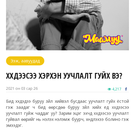
Ээж, аавуудад
ХҮҮХДЭЭСЭЭ ХЭРХЭН УУЧЛАЛТ ГУЙХ ВЭ?
2021 он 03 сар 26
4,217
Бид хүүхдэдээ буруу зүйл хийвэл бусдаас уучлалт гуйх ёстой
гэж заадаг ч бид өөрсдөө буруу зүйл хийх үед хүүхдээсээ
уучлалт гуйж чаддаг уу? Зарим эцэг эхчүүд хүүхдээсээ уучлалт
гуйвал өөрийг нь үнэлэх үнэлэмж буурч, хүндлэхээ болино гэж
эмээдэг.