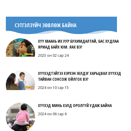
СЭТГЭЛЗҮЙЧ ЗӨВЛӨЖ БАЙНА
ХҮҮ МААНЬ ИХ УУР БУХИМДАЛТАЙ, БАС ХУДЛАА
ЯРИАД БАЙХ ЮМ. ЯАХ ВЭ?
2025 он 02 сар 24
ХҮҮХЭДТЭЙГЭЭ ХЭРХЭН ЭЕЛДЭГ ХАРЬЦВАЛ ХҮҮХЭД
ТАЙВАН СОНСОЖ ОЙЛГОХ ВЭ?
2024 он 10 сар 15
ХҮҮХЭД МИНЬ ХЭЛД ОРОЛГҮЙ УДАЖ БАЙНА
2024 он 06 сар 6