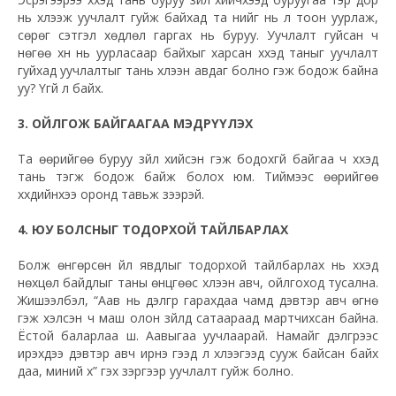
нь хүлээж уучлалт гуйж байхад та үүнийг нь үл тоон уурлаж,
сөрөг сэтгэл хөдлөл гаргах нь буруу. Уучлалт гуйсан ч
нөгөө хүн нь уурласаар байхыг харсан хүүхэд таныг уучлалт
гуйхад уучлалтыг тань хүлээн авдаг болно гэж бодож байна
уу? Үгүй л байх.
3. ОЙЛГОЖ БАЙГААГАА МЭДРҮҮЛЭХ
Та өөрийгөө буруу зүйл хийсэн гэж бодохгүй байгаа ч хүүхэд
тань тэгж бодож байж болох юм. Тиймээс өөрийгөө
хүүхдийнхээ оронд тавьж үзээрэй.
4. ЮУ БОЛСНЫГ ТОДОРХОЙ ТАЙЛБАРЛАХ
Болж өнгөрсөн үйл явдлыг тодорхой тайлбарлах нь хүүхэд
нөхцөл байдлыг таны өнцгөөс хүлээн авч, ойлгоход тусална.
Жишээлбэл, “Аав нь дэлгүүр гарахдаа чамд дэвтэр авч өгнө
гэж хэлсэн ч маш олон зүйлд сатаараад мартчихсан байна.
Ёстой баларлаа шүү. Аавыгаа уучлаарай. Намайг дэлгүүрээс
ирэхдээ дэвтэр авч ирнэ гээд л хүлээгээд сууж байсан байх
даа, миний хүү” гэх зэргээр уучлалт гуйж болно.