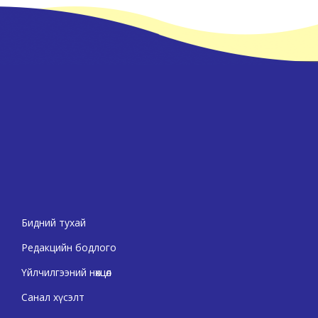
Бидний тухай
Редакцийн бодлого
Үйлчилгээний нөхцөл
Санал хүсэлт