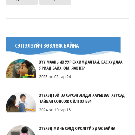
СЭТГЭЛЗҮЙЧ ЗӨВЛӨЖ БАЙНА
ХҮҮ МААНЬ ИХ УУР БУХИМДАЛТАЙ, БАС ХУДЛАА
ЯРИАД БАЙХ ЮМ. ЯАХ ВЭ?
2025 он 02 сар 24
ХҮҮХЭДТЭЙГЭЭ ХЭРХЭН ЭЕЛДЭГ ХАРЬЦВАЛ ХҮҮХЭД
ТАЙВАН СОНСОЖ ОЙЛГОХ ВЭ?
2024 он 10 сар 15
ХҮҮХЭД МИНЬ ХЭЛД ОРОЛГҮЙ УДАЖ БАЙНА