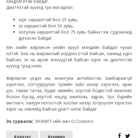
хандлагатай байдаг.
Диатезтай хүүхэд төрөх магадлал:
эцэг харшилтай бол 25 хувь,
эх харшилтай бол 50 хувь,
хоёулаа харшилтай бол 75 хувь байна гэж судлаачид
дүгнэсэн байдаг.
Мөн эхийн жирэмсэн үеийн эрүүл мэндийн байдал чухал
нөлөөтэй. Ээж нь жирэмсний хордлоготой байсан, ханиад хүрч
байсан, эх нь архаг өвчнүүдтэй байсан зэрэг нь диатезтэй
хүүхэд төрөхөд нөлөөлнө.
Жирэмсэн үедээ эм, ялангуяа антибиотик замбараагүй
хэрэглэх, согтууруулах төрлийн зүйл ихээр хэрэглэх, архи
уух, тамхи татах, будаг химийн, хортой бодистой ажиллах
болон бусад хортой нөхцөлд ажиллах, ядрах, төрөл бүрийн
амтлагч, халуун ногоотой хоолыг ихээр хэтрүүлэн хэрэглэх
зэрэг нь хэвлийд байгаа урагт нөлөөлж байдаг.
Эх сурвалж:
ЭХЭМҮТ-ийн эмч О.Солонго
#диатез
#харшил