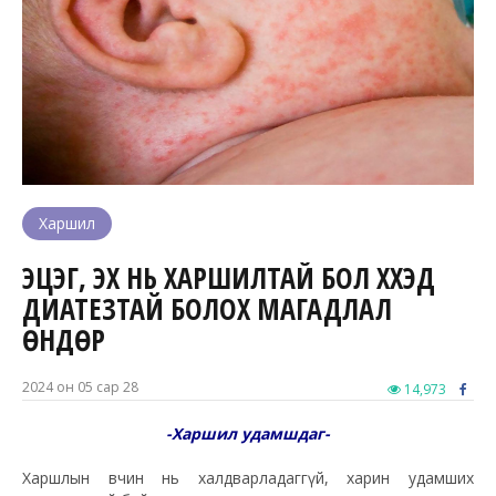
Харшил
ЭЦЭГ, ЭХ НЬ ХАРШИЛТАЙ БОЛ ХҮҮХЭД
ДИАТЕЗТАЙ БОЛОХ МАГАДЛАЛ
ӨНДӨР
2024 он 05 сар 28
14,973
-Харшил удамшдаг-
Харшлын өвчин нь халдварладаггүй, харин удамших