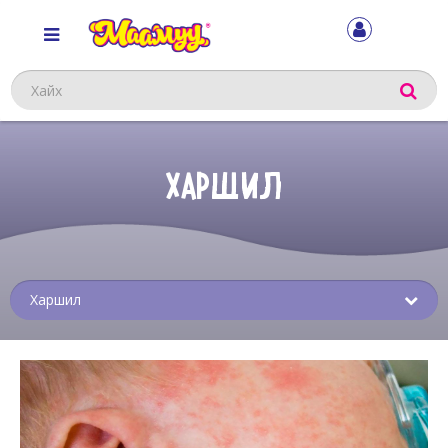
Хайх
ХАРШИЛ
Sub
menu