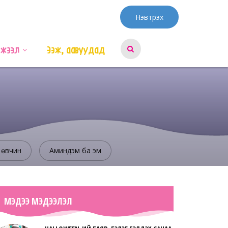
Нэвтрэх
эжээл
Ээж, аавуудад
 өвчин
Аминдэм ба эм
МЭДЭЭ МЭДЭЭЛЭЛ