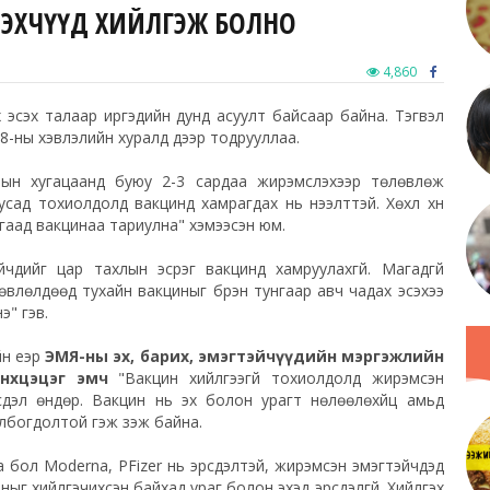
ҮҮЛ ЭХЧҮҮД ХИЙЛГЭЖ БОЛНО
4,860
ох эсэх талаар иргэдийн дунд асуулт байсаар байна. Тэгвэл
 8-ны хэвлэлийн хуралд дээр тодрууллаа.
ын хугацаанд буюу 2-3 сардаа жирэмслэхээр төлөвлөж
Бусад тохиолдолд вакцинд хамрагдах нь нээлттэй. Хөхүүл хүн
гаад вакцинаа тариулна" хэмээсэн юм.
чүүдийг цар тахлын эсрэг вакцинд хамруулахгүй. Магадгүй
өвлөлдөөд тухайн вакциныг бүрэн тунгаар авч чадах эсэхээ
э" гэв.
н үеэр
ЭМЯ-ны эх, барих, эмэгтэйчүүдийн мэргэжлийн
өнхцэцэг эмч
"Вакцин хийлгээгүй тохиолдолд жирэмсэн
рсдэл өндөр. Вакцин нь эх болон урагт нөлөөлөхүйц амьд
холбогдолтой гэж үзэж байна.
а бол Moderna, PFizer нь эрсдэлтэй, жирэмсэн эмэгтэйчүүдэд
иныг хийлгэчихсэн байхад ураг болон эхэд эрсдэлгүй. Хийлгэх