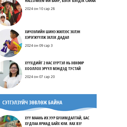
HALLOWEEN-ИЙ БАЯР, БЭЛЭГ БЭЛДЭХ САНАА
2024 он 10 сар 28
ХИЧЭЭЛИЙН ШИНЭ ЖИЛЭЭС ЭХЛЭН
ХЭРЭГЖҮҮЛЖ ЭХЛЭХ ДАДАЛ
2024 он 09 сар 3
ХҮҮХДИЙГ 2 НАС ХҮРТЭЛ НЬ ХӨХӨӨР
ХООЛЛОХ ЭРҮҮЛ МЭНДЭД ТУСТАЙ
2024 он 07 сар 20
СЭТГЭЛЗҮЙЧ ЗӨВЛӨЖ БАЙНА
ХҮҮ МААНЬ ИХ УУР БУХИМДАЛТАЙ, БАС
ХУДЛАА ЯРИАД БАЙХ ЮМ. ЯАХ ВЭ?