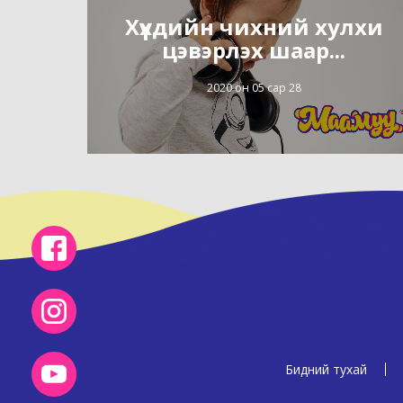
Хүүхдийн чихний хулхи
цэвэрлэх шаар...
2020 он 05 сар 28
Бидний тухай