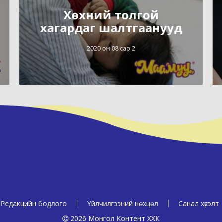
Хөхний толгой
хагардаг шалтгаанууд
2020 он 08 сар 2
Редакцийн бодлого
Үйлчилгээний нөхцөл
Санал хүсэлт
2026 Монгол Контент ХХК