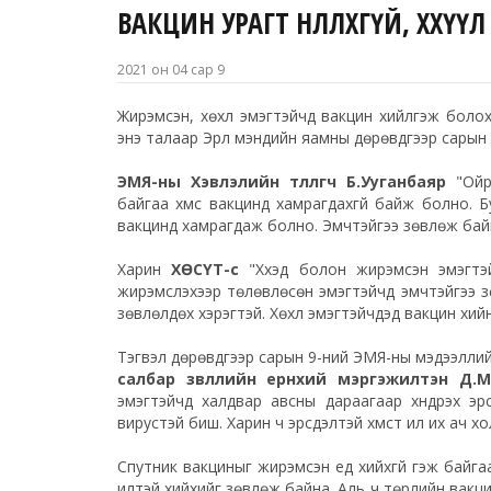
ВАКЦИН УРАГТ НӨЛӨӨЛӨХГҮЙ, ХӨХ
2021 он 04 сар 9
Жирэмсэн, хөхүүл эмэгтэйчүүд вакцин хийлгэж бол
энэ талаар Эрүүл мэндийн яамны дөрөвдүгээр сарын
ЭМЯ-ны Хэвлэлийн төлөөлөгч Б.Ууганбаяр
"Ойр
байгаа хүмүүс вакцинд хамрагдахгүй байж болно. 
вакцинд хамрагдаж болно. Эмчтэйгээ зөвлөж бай
Харин
ХӨСҮТ-өөс
"Хүүхэд болон жирэмсэн эмэгтэй
жирэмслэхээр төлөвлөсөн эмэгтэйчүүд эмчтэйгээ з
зөвлөлдөх хэрэгтэй. Хөхүүл эмэгтэйчүүдэд вакцин хийн
Тэгвэл дөрөвдүгээр сарын 9-ний ЭМЯ-ны мэдээллий
салбар зөвлөлийн ерөнхий мэргэжилтэн​ Д.М
эмэгтэйчүүд халдвар авсны дараагаар хүндрэх э
вирустэй биш. Харин ч эрсдэлтэй хүмүүст илүү их ач 
Спутник вакциныг жирэмсэн үед хийхгүй гэж байга
илүүтэй хийхийг зөвлөж байна. Аль ч төрлийн вакц