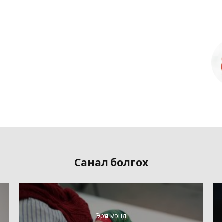
Санал болгох
Эрүүл мэнд