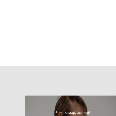
Чих, хамар, хоолой