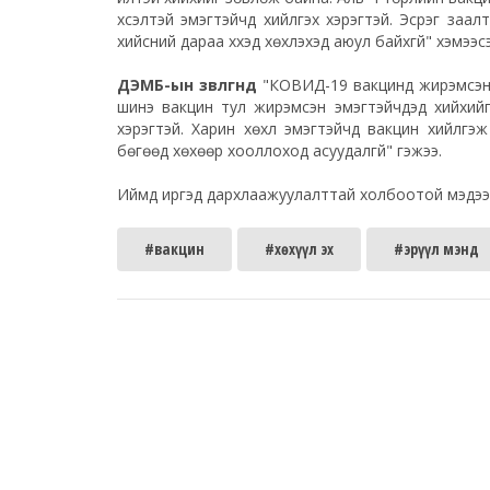
хүсэлтэй эмэгтэйчүүд хийлгэх хэрэгтэй. Эсрэг заал
хийсний дараа хүүхэд хөхүүлэхэд аюул байхгүй" хэмээс
ДЭМБ-ын зөвлөгөөнд
"КОВИД-19 вакцинд жирэмсэн э
шинэ вакцин тул жирэмсэн эмэгтэйчүүдэд хийхийг
хэрэгтэй. Харин хөхүүл эмэгтэйчүүд вакцин хийлг
бөгөөд хөхөөр хооллоход асуудалгүй" гэжээ.
Иймд иргэд дархлаажуулалттай холбоотой мэдээл
#вакцин
#хөхүүл эх
#эрүүл мэнд