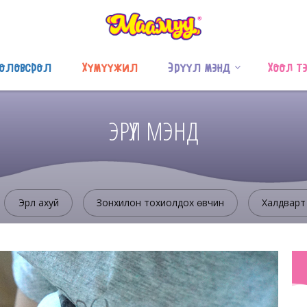
оловсрол
Хүмүүжил
Эрүүл мэнд
Хоол т
ЭРҮҮЛ МЭНД
Эрүүл ахуй
Зонхилон тохиолдох өвчин
Халдварт