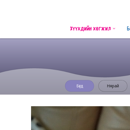
Хүүхдийн хөгжил
Б
Бүгд
Нярай