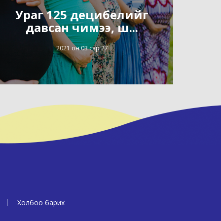
Ураг 125 децибелийг
давсан чимээ, ш...
2021 он 03 сар 27
Холбоо барих