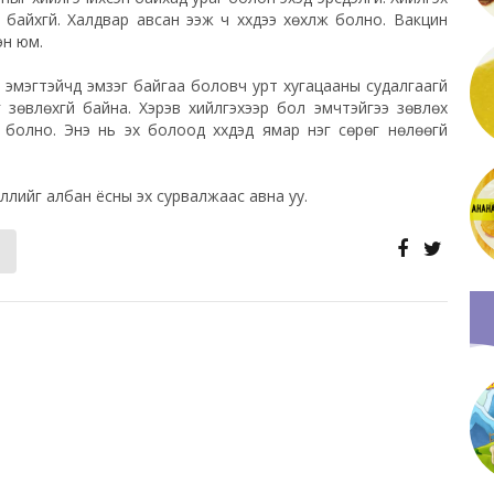
т байхгүй. Халдвар авсан ээж ч хүүхдээ хөхүүлж болно. Вакцин
эн юм.
мэгтэйчүүд эмзэг байгаа боловч урт хугацааны судалгаагүй
 зөвлөхгүй байна. Хэрэв хийлгэхээр бол эмчтэйгээ зөвлөх
эж болно. Энэ нь эх болоод хүүхдэд ямар нэг сөрөг нөлөөгүй
лийг албан ёсны эх сурвалжаас авна уу.