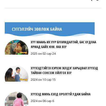
СЭТГЭЛЗҮЙЧ ЗӨВЛӨЖ БАЙНА
ХҮҮ МААНЬ ИХ УУР БУХИМДАЛТАЙ, БАС ХУДЛАА
ЯРИАД БАЙХ ЮМ. ЯАХ ВЭ?
2025 он 02 сар 24
ХҮҮХЭДТЭЙГЭЭ ХЭРХЭН ЭЕЛДЭГ ХАРЬЦВАЛ ХҮҮХЭД
ТАЙВАН СОНСОЖ ОЙЛГОХ ВЭ?
2024 он 10 сар 15
ХҮҮХЭД МИНЬ ХЭЛД ОРОЛГҮЙ УДАЖ БАЙНА
2024 он 06 сар 6