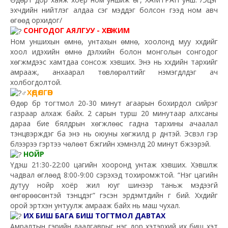
эхчүүдийн нийтлэг алдаа үсэг мэддэг болсон гээд ном авч
өгөөд орхидог/
СОНГОДОГ АЯЛГУУ - ХӨГЖИМ
Ном уншихын өмнө, унтахын өмнө, хоолонд муу хүүхдийг
хоол идэхийн өмнө дэлхийн болон монголын сонгодог
хөгжмүүдээс хамтдаа сонсож хэвших. Энэ нь хүүхдийн тархийг
амрааж, анхаарал төвлөрөлтийг нэмэгдүүлдэг ач
холбогдолтой.
ХӨДӨЛГӨӨН
Өдөр бүр тогтмол 20-30 минут агаарын бохирдол сийрэг
газраар алхаж байх. 2 сарын турш 20 минутаар алхсаны
дараа бие бялдрын хөгжлөөс гадна тархины ачаалал
тэнцвэрждэг ба энэ нь оюуны хөгжилд үр дүнтэй. Эсвэл гэр
бүлээрээ гэртээ чөлөөт бүжгийн хэмнэлд 20 минут бүжээрэй.
НОЙР
Үдэш 21:30-22:00 цагийн хооронд унтаж хэвших. Хэвшүүлж
чадвал өглөөд 8:00-9:00 сэрэхэд тохиромжтой. “Нэг цагийн
дутуу нойр хоёр жил юуг шинээр таньж мэдээгүй
өнгөрөөсөнтэй тэнцдэг” гэсэн эрдэмтдийн үг бий. Хүүхдийг
орой эртхэн унтуулж амрааж байх нь маш чухал.
ИХ БИШ БАГА БИШ ТОГТМОЛ ДАВТАХ
Амралтын гэрийн даалгаврыг нэг дор хэтэрхий их биш хэт