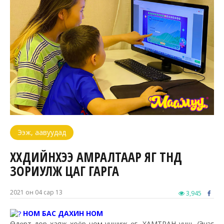
Ээж, аавуудад
ХҮҮХДИЙНХЭЭ АМРАЛТААР ЯГ ТҮҮНД
ЗОРИУЛЖ ЦАГ ГАРГА
2021 он 04 сар 13
3,945
НОМ БАС ДАХИН НОМ
Өдөрт дор хаяж хоёр ном уншиж өг, ХАМТРАН унш. /Эцэг