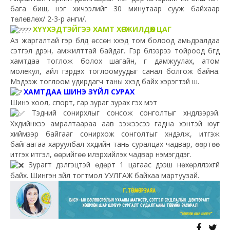
бага биш, нэг хичээлийг 30 минутаар сууж байхаар
төлөвлөх/ 2-3-р анги/.
ХҮҮХЭДТЭЙГЭЭ ХАМТ ХӨГЖИЛДӨХ ЦАГ
Аз жаргалтай гэр бүлд өссөн хүүхэд том болоод амьдралдаа
сэтгэл дүүрэн, амжилттай байдаг. Гэр бүлээрээ тойроод бүгд
хамтдаа тоглож болох шагайн, үг дамжуулах, атом
молекул, айл гэрдэх тоглоомуудыг санал болгож байна.
Мэдээж тоглоом удирдагч таны хүүхэд байх хэрэгтэй шүү.
ХАМТДАА ШИНЭ ЗҮЙЛ СУРАХ
Шинэ хоол, спорт, гар зураг зурах гэх мэт
Тэдний сонирхлыг сонсож сонголтыг хүндлээрэй.
Хүүхдийнхээ амралтаараа аав ээжээсээ гадна хэнтэй юуг
хиймээр байгааг сонирхож сонголтыг хүндэлж, итгэж
байгаагаа харуулбал хүүхдийн тань суралцах чадвар, өөртөө
итгэх итгэл, өөрийгөө илэрхийлэх чадвар нэмэгддэг.
Зурагт дэлгэцтэй өдөрт 1 цагаас дээш нөхөрлүүлэхгүй
байх. Шингэн зүйл тогтмол УУЛГАЖ байхаа мартуузай.