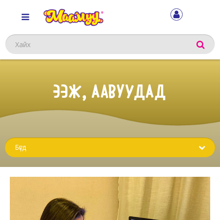
Хайх
ЭЭЖ, ААВУУДАД
Sub
menu