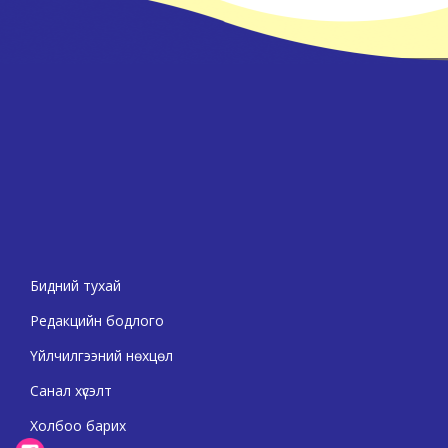
Бидний тухай
Редакцийн бодлого
Үйлчилгээний нөхцөл
Санал хүсэлт
Холбоо барих