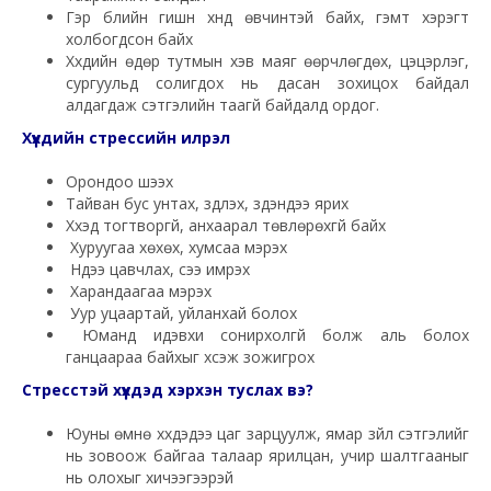
Гэр бүлийн гишүүн хүнд өвчинтэй байх, гэмт хэрэгт
холбогдсон байх
Хүүхдийн өдөр тутмын хэв маяг өөрчлөгдөх, цэцэрлэг,
сургуульд солигдох нь дасан зохицох байдал
алдагдаж сэтгэлийн таагүй байдалд ордог.
Хүүхдийн стрессийн илрэл
Орондоо шээх
Тайван бус унтах, зүүдлэх, зүүдэндээ ярих
Хүүхэд тогтворгүй, анхаарал төвлөрөхгүй байх
Хуруугаа хөхөх, хумсаа мэрэх
Нүдээ цавчлах, үсээ имрэх
Харандаагаа мэрэх
Уур уцаартай, уйланхай болох
Юманд идэвхи сонирхолгүй болж аль болох
ганцаараа байхыг хүсэж зожигрох
Стресстэй хүүхдэд хэрхэн туслах вэ?
Юуны өмнө хүүхдэдээ цаг зарцуулж, ямар зүйл сэтгэлийг
нь зовоож байгаа талаар ярилцан, учир шалтгааныг
нь олохыг хичээгээрэй