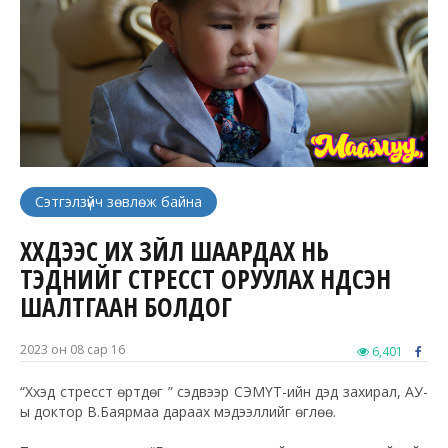
Сэтгэлзүйч зөвлөж байна
ХҮҮХДЭЭС ИХ ЗҮЙЛ ШААРДАХ НЬ
ТЭДНИЙГ СТРЕССТ ОРУУЛАХ ҮНДСЭН
ШАЛТГААН БОЛДОГ
2023 он 08 сар 16
6,401
“Хүүхэд стресст өртдөг үү” сэдвээр СЭМҮТ-ийн дэд захирал, АУ-
ы доктор В.Баярмаа дараах мэдээллийг өглөө.