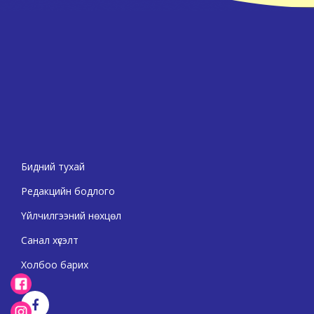
Бидний тухай
Редакцийн бодлого
Үйлчилгээний нөхцөл
Санал хүсэлт
Холбоо барих