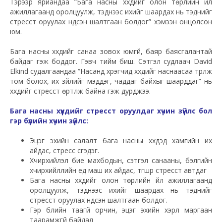
Тэрээр яриандаа “Бага насны хүүхдийг олон төрлийн үйл
ажиллагаанд оролцуулж, тэднээс ихийг шаардах нь тэднийг
стресст оруулах үндсэн шалтгаан болдог” хэмээн онцолсон
юм.
Бага насны хүүхдийг санаа зовох юмгүй, баяр баясгалантай
байдаг гэж боддог. Гэвч тийм биш. Сэтгэл судлаач David
Elkind судалгаандаа “Насанд хүрэгчид хүүхдийг наснаасаа түрүүлж
том болох, их зүйлийг мэддэг, чаддаг байхыг шаарддаг” нь
хүүхдийг стресст өртүүлж байна гэж дурджээ.
Бага насны хүүхдийг стресст оруулдаг хүчин зүйлс бол
гэр бүлийн хүчин зүйлс:
Эцэг эхийн салалт бага насны хүүхдэд хамгийн их
айдас, стресс үүсгэдэг.
Хүчирхийлэл бие махбодын, сэтгэл санааны, бэлгийн
хүчирхийллийн үед маш их айдас, түгшүүр стресст автдаг
Бага насны хүүхдийг олон төрлийн үйл ажиллагаанд
оролцуулж, тэднээс ихийг шаардах нь тэднийг
стресст оруулах үндсэн шалтгаан болдог.
Гэр бүлийн таагүй орчин, эцэг эхийн хэрүүл маргаан
таарамжгүй байдал