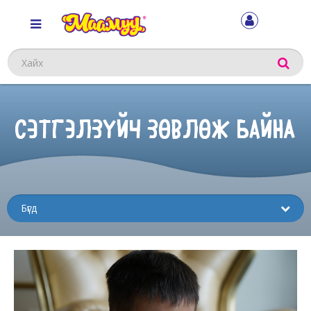
Хайх
СЭТГЭЛЗҮЙЧ ЗӨВЛӨЖ БАЙНА
Sub
menu