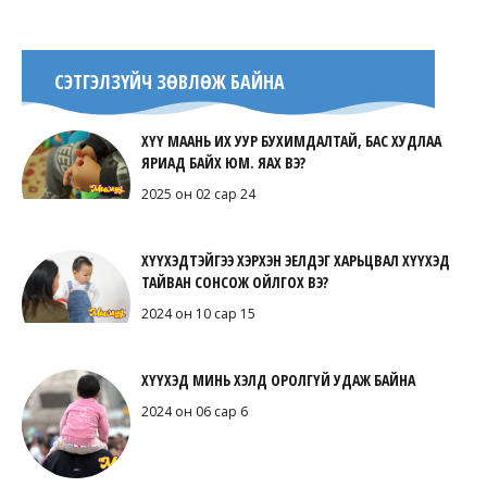
СЭТГЭЛЗҮЙЧ ЗӨВЛӨЖ БАЙНА
ХҮҮ МААНЬ ИХ УУР БУХИМДАЛТАЙ, БАС ХУДЛАА
ЯРИАД БАЙХ ЮМ. ЯАХ ВЭ?
2025 он 02 сар 24
ХҮҮХЭДТЭЙГЭЭ ХЭРХЭН ЭЕЛДЭГ ХАРЬЦВАЛ ХҮҮХЭД
ТАЙВАН СОНСОЖ ОЙЛГОХ ВЭ?
2024 он 10 сар 15
ХҮҮХЭД МИНЬ ХЭЛД ОРОЛГҮЙ УДАЖ БАЙНА
2024 он 06 сар 6