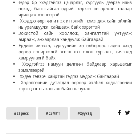
Өдөр бүр хүүхэдтэйгээ цэцэрлэг, сургууль дээрээ найз
нөхөд, багштайгаа өдрийг хэрхэн өнгөрүүлсэн талаар
ярилцаж хэвшээрэй
Хүүхэддээ өөртөө итгэх итгэлийг нэмэгдүүлж сайн зүйлийг
нь урамшуулж, сайшааж байх хэрэгтэй
Зохистой сайн хооллож, хангалттай унтуулж
амрааж, анхаарлаа хандуулж байгаарай
Ердийн хичээл, сургуулийн хөтөлбөрөөс гадна хүүхэд
өөрөө сонирхолгүй эсвэл хэт олон сургалт, хичээлд
хамруулахгүй байх
Хүүхэдтэйгээ намуун дөлгөөн байдлаар харьцахыг
эрмэлзээрэй
Хүүхдээ тэвэрч хайртай гэдгээ мэдрүүлж байгаарай
Хөдөлгөөний дутагдал өөрөөр хэлбэл хөдөлгөөний
хэрэгцээг нь хангаж байх нь чухал
#стресс
#СЭМҮТ
#хүүхэд