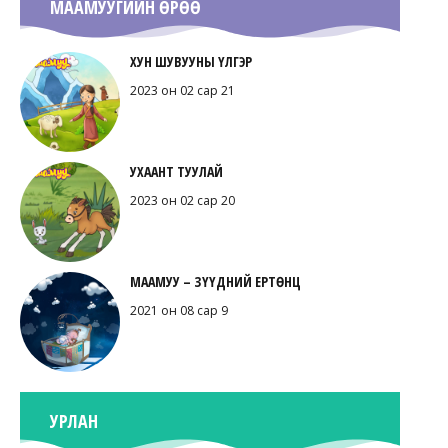
МААМУУГИЙН ӨРӨӨ
ХУН ШУВУУНЫ ҮЛГЭР
2023 он 02 сар 21
УХААНТ ТУУЛАЙ
2023 он 02 сар 20
МААМУУ – ЗҮҮДНИЙ ЕРТӨНЦ
2021 он 08 сар 9
УРЛАН