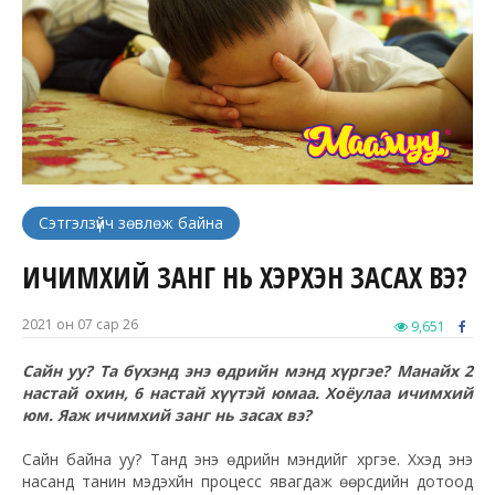
Сэтгэлзүйч зөвлөж байна
ИЧИМХИЙ ЗАНГ НЬ ХЭРХЭН ЗАСАХ ВЭ?
2021 он 07 сар 26
9,651
Сайн уу? Та бүхэнд энэ өдрийн мэнд хүргэе? Манайх 2
настай охин, 6 настай хүүтэй юмаа. Хоёулаа ичимхий
юм. Яаж ичимхий занг нь засах вэ?
Сайн байна уу? Танд энэ өдрийн мэндийг хүргэе. Хүүхэд энэ
насанд танин мэдэхүйн процесс явагдаж өөрсдийн дотоод