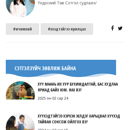
Үндэсний Төв Сэтгэл судлаач/
#ичимхий
#хүүхэдтэйгээ ярилцах
СЭТГЭЛЗҮЙЧ ЗӨВЛӨЖ БАЙНА
ХҮҮ МААНЬ ИХ УУР БУХИМДАЛТАЙ, БАС ХУДЛАА
ЯРИАД БАЙХ ЮМ. ЯАХ ВЭ?
2025 он 02 сар 24
ХҮҮХЭДТЭЙГЭЭ ХЭРХЭН ЭЕЛДЭГ ХАРЬЦВАЛ ХҮҮХЭД
ТАЙВАН СОНСОЖ ОЙЛГОХ ВЭ?