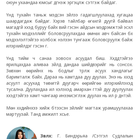
оюун ухаандаа юмсыг дүгнэж эргэцүүлж сэтгэж байдаг.
Үүнд тухайн таньж мэдсэн зүйлээ гадагшлуулахад хугацаа
шаардагдаж байдаг. Хэрэв тайлбар өгөхгүй дуугүй байвал
магадгүй хүүхэд буруу байх вий гэсэн айдсын мэдрэмжтэй эсхүл
тухайн мэдээллийг боловсруулахдаа өмнөх авч байсан бүх
мэдээлэлтэйгээ холбож нэлээн тунгааж боловсруулж байж
илэрхийлдэг гэсэн үг.
Үүнд тийм ч санаа зовоох асуудал биш. Хүүхдүүдтэйгээ
ярилцахдаа аливаа зүйлд дандаа шийдвэрийг нь сонсох.
Зөвхөн өөрийнх нь бодлыг түрүүлж асуух хандлагыг
баримталж байх. Дараа нь хамтдаа дуу дуулах. Энэ нь хүүхэд
асуулт асуухад төвөггүй дуугарч өөрийгөө илэрхийлэхэд
тусална. Дуулахдаа илүү хэлэхэд амархан үгтэй дуу дуулуулах
хүүхэдтэйгээ хамт чангаар инээмсэглэж дуулах нь илүү үр дүнтэй.
Мөн хүүхдийнхээ хийж бүтээсэн зүйлийг магтаж урамшуулахаа
мартуузай. Танд амжилт хүсье.
Зөвлөх:
Г. Биндэрьяа /Сэтгэл Судлалын