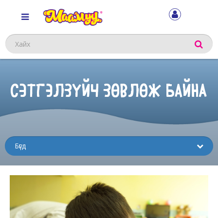
Хайх
СЭТГЭЛЗҮЙЧ ЗӨВЛӨЖ БАЙНА
Sub
menu