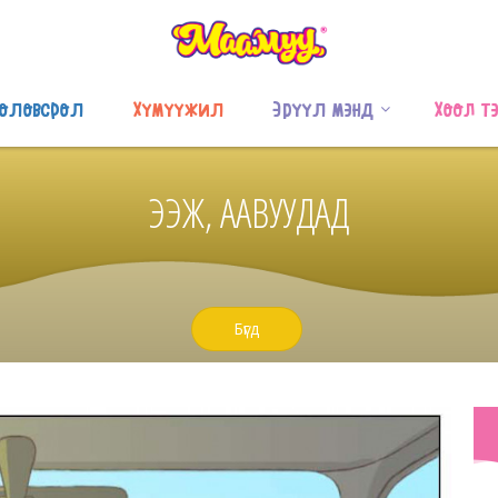
оловсрол
Хүмүүжил
Эрүүл мэнд
Хоол т
ЭЭЖ, ААВУУДАД
Бүгд