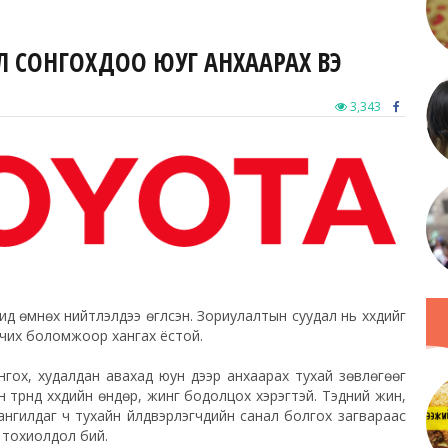
Л СОНГОХДОО ЮУГ АНХААРАХ ВЭ
3,343
д өмнөх нийтлэлдээ өгүүлсэн. Зориулалтын суудал нь хүүхдийг
рчих боломжоор хангах ёстой.
онгох, худалдан авахад юун дээр анхаарах тухай зөвлөгөөг
 түрүүнд хүүхдийн өндөр, жинг бодолцох хэрэгтэй. Тэдний жин,
 ангилдаг ч тухайн үйлдвэрлэгчдийн санал болгох загвараас
 тохиолдол бий.