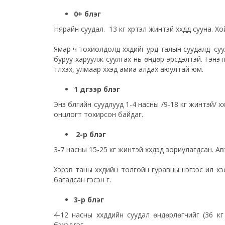
0+ бүлэг
Нярайн суудал. 13 кг хүртэл жинтэй хүүхдүүд сууна.
Ямар ч тохиолдолд хүүхдийг урд талын суудалд суу
буруу харуулж суулгах нь өндөр эрсдэлтэй. Гэнэти
түлхэх, улмаар хүүхэд амиа алдах аюултай юм.
1 дүгээр бүлэг
Энэ бүлгийн суудлууд 1-4 насны /9-18 кг жинтэй/ хү
онцлогт тохирсон байдаг.
2-р бүлэг
3-7 насны 15-25 кг жинтэй хүүхдэд зориулагдсан. 
Хэрэв таны хүүхдийн толгойн гуравны нэгээс илүү 
багадсан гэсэн үг.
3-р бүлэг
4-12 насны хүүхдүүдийн суудал өндөрлөгчийг (36 к
бэхэлдэг.