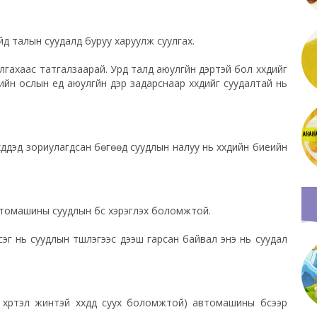
 Хойд талын суудалд буруу харуулж суулгах.
лгахаас татгалзаарай. Урд талд аюулгүйн дэртэй бол хүүхдийг
йн ослын үед аюулгүйн дэр задарснаар хүүхдийг суудалтай нь
үхдүүдэд зориулагдсан бөгөөд суудлын налуу нь хүүхдийн биеийн
Автомашины суудлын бүс хэрэглэх боломжтой.
хэсэг нь суудлын түшлэгээс дээш гарсан байвал энэ нь суудал
г хүртэл жинтэй хүүхдүүд суух боломжтой) автомашины бүсээр