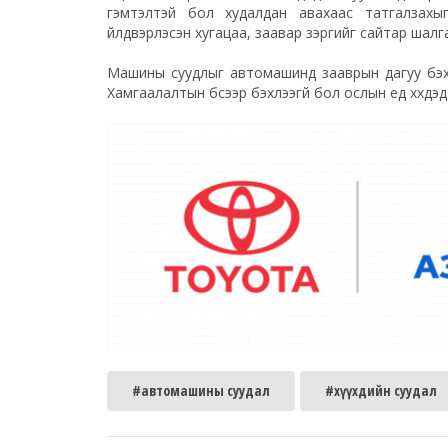
гэмтэлтэй бол худалдан авахаас татгалзахы
үйлдвэрлэсэн хугацаа, заавар зэргийг сайтар шалга
Машины суудлыг автомашинд зааврын дагуу бэхэлж
Хамгаалалтын бүсээр бэхлээгүй бол ослын үед хүүхдэ
#автомашины суудал
#хүүхдийн суудал