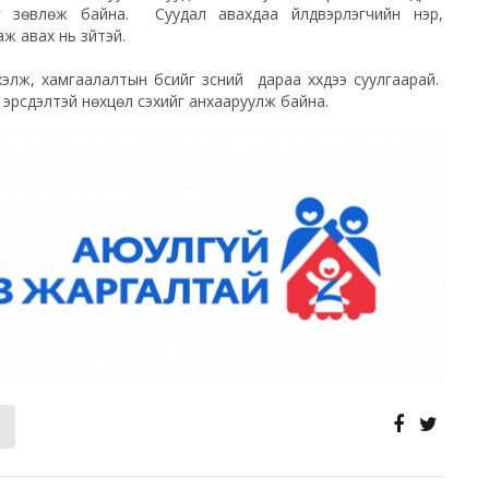
г зөвлөж байна. Суудал авахдаа үйлдвэрлэгчийн нэр,
ж авах нь зүйтэй.
, хамгаалалтын бүсийг зүүсний дараа хүүхдээ суулгаарай.
д эрсдэлтэй нөхцөл үүсэхийг анхааруулж байна.