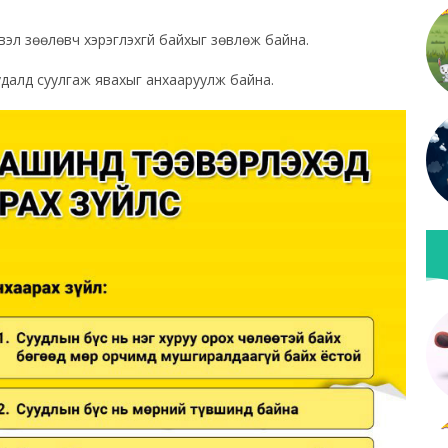
эл зөөлөвч хэрэглэхгүй байхыг зөвлөж байна.
суудалд суулгаж явахыг анхааруулж байна.