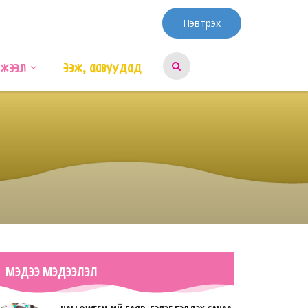
Нэвтрэх
эжээл
Ээж, аавуудад
МЭДЭЭ МЭДЭЭЛЭЛ