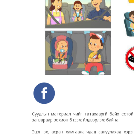
Суудлын материал чийг татахааргүй байх ёстой 
загвараар зохион бүтээж үйлдвэрлэж байна.
Эцэг эх, асран хамгаалагчдад сануулахад хэрэ