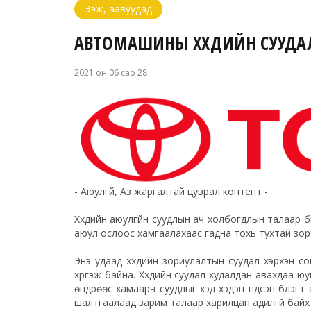
Ээж, аавуудад
АВТОМАШИНЫ ХҮҮХДИЙН СУУДА
2021 он 06 сар 28
- Аюулгүй, Аз жаргалтай цуврал контент -
Хүүхдийн аюулгүйн суудлын ач холбогдлын талаар би
аюул ослоос хамгаалахаас гадна тохь тухтай зо
Энэ удаад хүүхдийн зориулалтын суудал хэрхэн с
хүргэж байна. Хүүхдийн суудал худалдан авахдаа юун
өндрөөс хамаарч суудлыг хэд хэдэн үндсэн бүлэгт
шалтгаалаад зарим талаар харилцан адилгүй байх