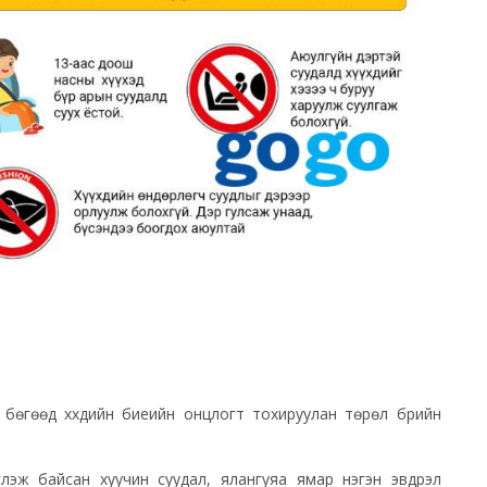
бөгөөд хүүхдийн биеийн онцлогт тохируулан төрөл бүрийн
глэж байсан хуучин суудал, ялангуяа ямар нэгэн эвдрэл