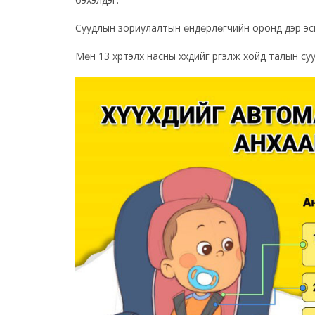
Суудлын зориулалтын өндөрлөгчийн оронд дэр эсв
Мөн 13 хүртэлх насны хүүхдийг үргэлж хойд талын 