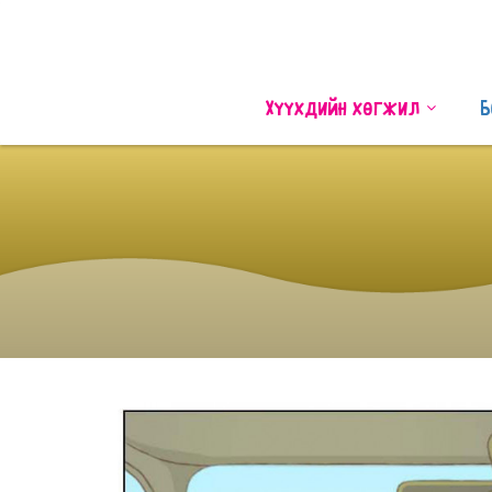
Хүүхдийн хөгжил
Б