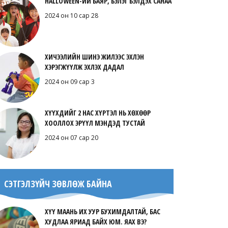
HALLOWEEN-ИЙ БАЯР, БЭЛЭГ БЭЛДЭХ САНАА
2024 он 10 сар 28
ХИЧЭЭЛИЙН ШИНЭ ЖИЛЭЭС ЭХЛЭН
ХЭРЭГЖҮҮЛЖ ЭХЛЭХ ДАДАЛ
2024 он 09 сар 3
ХҮҮХДИЙГ 2 НАС ХҮРТЭЛ НЬ ХӨХӨӨР
ХООЛЛОХ ЭРҮҮЛ МЭНДЭД ТУСТАЙ
2024 он 07 сар 20
СЭТГЭЛЗҮЙЧ ЗӨВЛӨЖ БАЙНА
ХҮҮ МААНЬ ИХ УУР БУХИМДАЛТАЙ, БАС
ХУДЛАА ЯРИАД БАЙХ ЮМ. ЯАХ ВЭ?