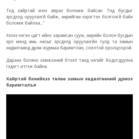
Түүнд хайртай хүнээ аврах боломж байсан. Түүнд бусдыг
эрсдэлд оруулахгүй байж, өөрийгөө хэрэгтэн болгохгүй байх
боломж байлаа..."
Хэзээ нэгэн цагт ийнхүү харамсан сууж, өөрийн болон бусдын
эрүүл мэнд амь насыг эрсдэлд оруулахгүйн тулд та замын
хөдөлгөөнд дүрэм журмаа баримтлан, соёлтой оролцоорой.
Дараах богино хэмжээний бүтээл танд нэгийг бодогдуулна
гэдэгт итгэж байна.
Хайртай бүхнийхээ төлөө замын хөдөлгөөний дүрмээ
баримталъя