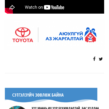
СЭТГЭЛЗҮЙЧ ЗӨВЛӨЖ БАЙНА
ХҮҮ МААНЬ ИХ УУР БУХИМДАЛТАЙ, БАС ХУДЛАА