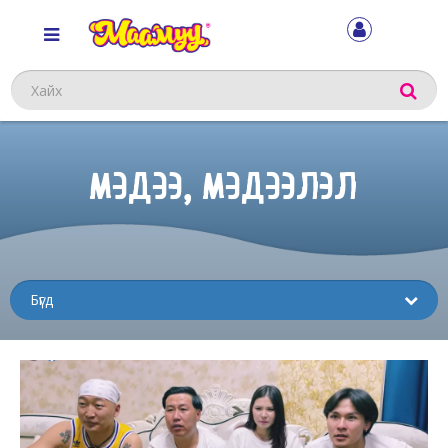
Хайх
МЭДЭЭ, МЭДЭЭЛЭЛ
Sub
menu