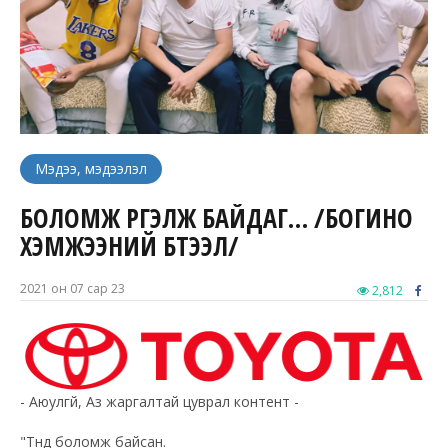
Мэдээ, мэдээлэл
БОЛОМЖ ҮРГЭЛЖ БАЙДАГ… /БОГИНО
ХЭМЖЭЭНИЙ БҮТЭЭЛ/
2021 он 07 сар 23
2,812
- Аюулгүй, Аз жаргалтай цуврал контент -
"Түүнд боломж байсан.