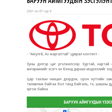
БАРУУН АЙМГУУДЫН ҮЗЭСГЭЛЭНТ
2021 он 07 сар 9
- "Аюулгүй, Аз жаргалтай" цуврал контент -
Зуны дэлгэр цаг үргэлжилсээр. Хуртай, нартай 
өнгөрөөхийг хүсэгч хүн бүхэнд дараах мэдээллийг зо
Цар тахлын нөхцөл дээрдэж, орон нутгийн зам
төлөвлөж байгаа бол танд байгаль, түүх, шашны 
хүргэж байна.