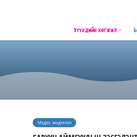
Хүүхдийн хөгжил
Б
Мэдээ, мэдээлэл