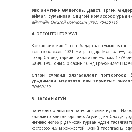
Увс аймгийн Өмнөговь, Давст, Түргэн, Өндө
аймаг, сумынхаа Онцгой комиссоос урьдч
аймгийн Онцгой комиссын утас: 70450119
4. ОТГОНТЭНГЭР УУЛ
Завхан аймгийн Отгон, Алдархаан сумын нутагт 
төвшнөөс дээш 4021 метр өндөр. Монголчууд эрт
газар бөгөөд төрийн тахилгатай уул юм. 1779 он
байв. 1995 оны 5-р сарын 16-нд Ерөнхийлөгч П.О
Отгон суманд хязгаарлалт тогтоогоод 
урьдчилан мэдээлэл авч зорчихыг анхаа
70460119
5. ЦАГААН АГУЙ
Баянхонгор аймгийн Баянлиг сумын нутагт Их богд
километр зайтай оршино. Агуйн үүд нь баруун урд 
нэгнээс нөгөө рүү дамжсан гурван үндсэн тасалгаатай
хэсгээрээ 4.6 м хэмжээтэй. Эхний тасалгааны ад