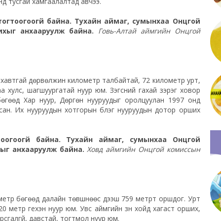
нд тусгай хамгаалалтад авчээ.
огтоогоогүй байна. Тухайн аймаг, сумынхаа Онцгой
ихыг анхааруулж байна.
Говь-Алтай аймгийн Онцгой
 хавтгай дөрвөлжин километр талбайтай, 72 километр урт,
а хулс, шагшуургатай нуур юм. Зэгсний гахай зэрэг ховор
 бөгөөд Хар нуур, Дөргөн нууруудыг оролцуулан 1997 онд
сан. Их нууруудын хотгорын бүлэг нууруудын дотор орших
оогоогүй байна. Тухайн аймаг, сумынхаа Онцгой
хыг анхааруулж байна.
Ховд аймгийн Онцгой комиссын
метр бөгөөд далайн төвшнөөс дээш 759 метрт оршдог. Урт
20 метр гүехэн нуур юм. Увс аймгийн зүүн хойд хагаст орших,
сгалгүй, давстай, тогтмол нуур юм.