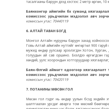
тасалгааны баруун дээд хэсгээс 2 метр өргөн, 10 
Баянхонгор аймгийн бүх суманд хязгаарла
комиссоос урьдчилан мэдээлэл авч зорч
комиссын утас: 70440119
6. АЛТАЙ ТАВАН БОГД
Монгол Алтайн нурууны баруун захад хойноосо
Говь-Алтай аймгийн нутгийг өнгөртөл 900 гаруй 
мужид өндөр уулсаар хүрээлэгдэн Хотон, Хурган, 
голуудын ай сав оршино. Бүхэлдээ өргөгдсөн г
хөндий, уулс хоорондын хотгоруудаар хязгаарлаг
Баян-Өлгий аймагт одоогоор хязгаарлалт т
комиссоос урьдчилан мэдээлэл авч зорч
комиссын утас: 70420119
7. ПОТАНИНЫ МӨСӨН ГОЛ
Мөсөн гол гэдэг нь өндөр уулын бүсэд хүндийн 
шалтгаалан урсдаг аварга том мөсний бөөгнөр
хуримтлагдан мөнх цас болж дагтаршсанаас болж б