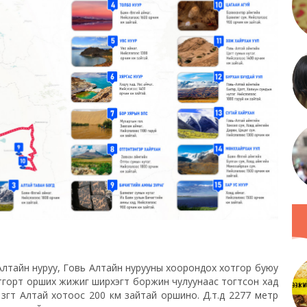
лтайн нуруу, Говь Алтайн нурууны хоорондох хотгор буюу
тгорт орших жижиг ширхэгт боржин чулуунаас тогтсон хад
зүгт Алтай хотоос 200 км зайтай оршино. Д.т.д 2277 метр