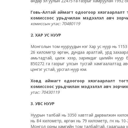
өндөр эл уулын 22475 га газрыг хамруулан 1992 о
Говь-Алтай аймагт одоогоор хязгаарлалт т
комиссоос урьдчилан мэдээлэл авч зорч
комиссын утас: 70480119
2. ХАР УС НУУР
Монголын том нууруудын нэг Хар ус нуур нь 1153
26 километр өргөн, дундаа аралтай, урд захаара
амьтадтай, цөлжүү хээр, заримдаг цөлийн нуур
850272 га газрыг улсын тусгай хамгаалалтад ав
цэнгэг устай, урсгал нуур юм.
Ховд аймагт одоогоор хязгаарлалт тогт
комиссоос урьдчилан мэдээлэл авч зорчи
утас: 70430119
3. УВС НУУР
Нуурын талбай нь 3350 хавтгай дөрвөлжин кило
нь 84 километр, өргөн нь 79 километр, гүн нь 10-
Монгол орны хамгийн том талбайтай, гадагшаа ур