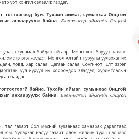
метр урт хонгил салаалж гардаг.
лт тогтоогоод буй. Тухайн аймаг, сумынхаа Онцгой
ихыг анхааруулж байна.
Баянхонгор аймгийн Онцгой
о урагш сунамал байдалтайгаар, Монголын баруун захаас
километр үргэлжилдэг. Монгол Алтайн нурууны уулархаг их
Даян, Ховд, Хар салаа, Цагаан салаа, Сонгинот, Ёлт зэрэг
адаргатай уул нурууд нь хоорондоо элэгдэл, хуримтлалын
дсан байдаг.
огтоогоогүй байна. Тухайн аймаг, сумынхаа Онцгой
ихыг анхааруулж байна.
Баян-Өлгий аймгийн Онцгой
хүч, тал газарт бол мөсний зузаанаас хамаарах даралтаас
өл юм. Уулархаг налуу газарт олон жилийн турш цас мөс
ий болдог бөгөөд ихэнхдээ мөстлөгийн үед үүссэн байдаг.