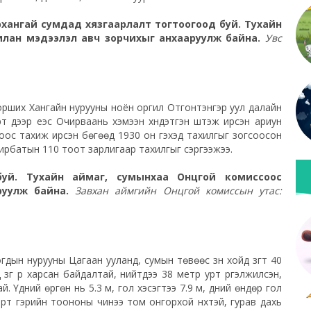
рхангай сумдад хязгаарлалт тогтоогоод буй. Тухайн
илан мэдээлэл авч зорчихыг анхааруулж байна.
Увс
орших Хангайн нурууны ноён оргил Отгонтэнгэр уул далайн
 дээр үеэс Очирваань хэмээн хүндэтгэн шүтэж ирсэн ариун
оос тахиж ирсэн бөгөөд 1930 он гэхэд тахилгыг зогсоосон
чирбатын 110 тоот зарлигаар тахилгыг сэргээжээ.
буй. Тухайн аймаг, сумынхаа Онцгой комиссоос
руулж байна.
Завхан аймгийн Онцгой комиссын утас:
ын нурууны Цагаан ууланд, сумын төвөөс зүүн хойд зүгт 40
зүг рүү харсан байдалтай, нийтдээ 38 метр урт үргэлжилсэн,
. Үүдний өргөн нь 5.3 м, гол хэсэгтээ 7.9 м, үүдний өндөр гол
арт гэрийн тоононы чинээ том онгорхой нүхтэй, гурав дахь