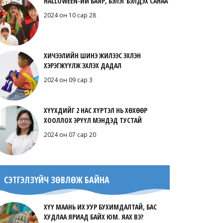
HALLOWEEN-ИЙ БАЯР, БЭЛЭГ БЭЛДЭХ САНАА
2024 он 10 сар 28
ХИЧЭЭЛИЙН ШИНЭ ЖИЛЭЭС ЭХЛЭН
ХЭРЭГЖҮҮЛЖ ЭХЛЭХ ДАДАЛ
2024 он 09 сар 3
ХҮҮХДИЙГ 2 НАС ХҮРТЭЛ НЬ ХӨХӨӨР
ХООЛЛОХ ЭРҮҮЛ МЭНДЭД ТУСТАЙ
2024 он 07 сар 20
СЭТГЭЛЗҮЙЧ ЗӨВЛӨЖ БАЙНА
ХҮҮ МААНЬ ИХ УУР БУХИМДАЛТАЙ, БАС
ХУДЛАА ЯРИАД БАЙХ ЮМ. ЯАХ ВЭ?