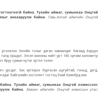
огтоогоогүй байна. Тухайн аймаг, сумынхаа Онцгой
ихыг анхааруулж байна.
Говь-Алтай аймгийн Онцгой
 үргэлжлэн Хүнгийн голыг даган хөвөөлдөг бөгөөд Баруун
ө талд оршдог. Элсэн манхны нийт урт 180 орчим километр
ч Яруу сумын нутаг хүртэл тэлнэ.
 урсдаг. Зах эргээрээ бургасан шугуйтай, гоньд, дэгд,
адаг байгалийн үзэсгэлэнт тогтоц бүхий баянбүрд юм.
 байна. Тухайн аймаг, сумынхаа Онцгой комиссоос
руулж байна.
Завхан аймгийн Онцгой комиссын утас: