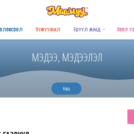
оловсрол
Хүмүүжил
Эрүүл мэнд
Хоол т
МЭДЭЭ, МЭДЭЭЛЭЛ
Бүгд