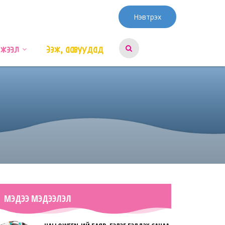
Нэвтрэх
эжээл
Ээж, аавуудад
МЭДЭЭ МЭДЭЭЛЭЛ