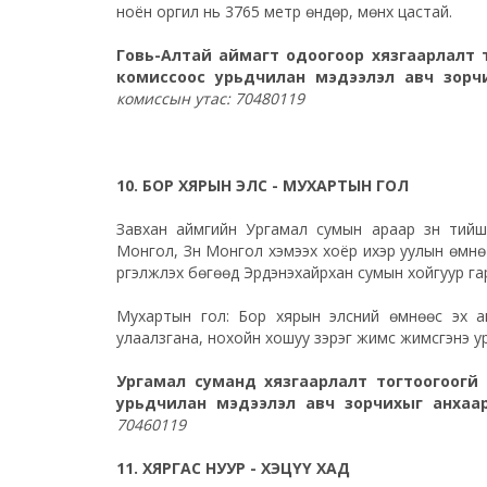
ноён оргил нь 3765 метр өндөр, мөнх цастай.
Говь-Алтай аймагт одоогоор хязгаарлалт т
комиссоос урьдчилан мэдээлэл авч зорч
комиссын утас: 70480119
10. БОР ХЯРЫН ЭЛС - МУХАРТЫН ГОЛ
Завхан аймгийн Ургамал сумын араар зүүн тийш
Монгол, Зүүн Монгол хэмээх хоёр ихэр уулын өмн
үргэлжлэх бөгөөд Эрдэнэхайрхан сумын хойгуур гар
Мухартын гол: Бор хярын элсний өмнөөс эх авч
улаалзгана, нохойн хошуу зэрэг жимс жимсгэнэ ург
Ургамал суманд хязгаарлалт тогтоогоогүй
урьдчилан мэдээлэл авч зорчихыг анхаа
70460119
11. ХЯРГАС НУУР - ХЭЦҮҮ ХАД