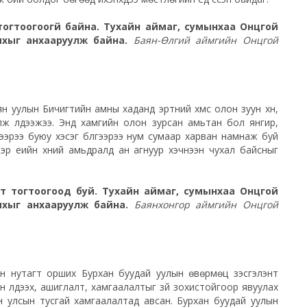
огтоогоогүй байна. Тухайн аймаг, сумынхаа Онцгой
ихыг анхааруулж байна.
Баян-Өлгий аймгийн Онцгой
уулын Бичигтийн амны хаданд эртний хүмүүс олон зуун хүн,
ж үлдээжээ. Энд хамгийн олон зурсан амьтан бол янгир,
гээрээ буюу хэсэг бүлгээрээ нум сумаар харван намнаж буй
тэр үеийн хүний амьдралд ан агнуур хэчнээн чухал байсныг
лт тогтоогоод буй. Тухайн аймаг, сумынхаа Онцгой
ихыг анхааруулж байна.
Баянхонгор аймгийн Онцгой
н нутагт орших Бурхан буудай уулын өвөрмөц үзэсгэлэнт
 үлдээх, ашиглалт, хамгаалалтыг зүй зохистойгоор явуулах
н улсын тусгай хамгаалалтад авсан. Бурхан буудай уулын