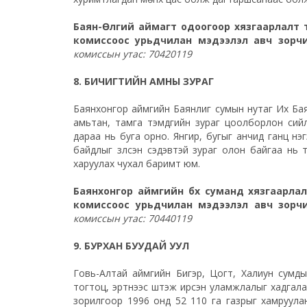
Баян-Өлгий аймагт одоогоор хязгаарлалт т
комиссоос урьдчилан мэдээлэл авч зорч
комиссын утас: 70420119
8. БИЧИГТИЙН АМНЫ ЗУРАГ
Баянхонгор аймгийн Баянлиг сумын нутаг Их Баян 
амьтан, тамга тэмдгийн зураг цоолборлон сийл
дараа нь буга орно. Янгир, бугыг анчид ганц нэ
байдлыг үзүүлсэн сэдэвтэй зураг олон байгаа нь 
харуулах чухал баримт юм.
Баянхонгор аймгийн бүх суманд хязгаарла
комиссоос урьдчилан мэдээлэл авч зорч
комиссын утас: 70440119
9. БУРХАН БУУДАЙ УУЛ
Говь-Алтай аймгийн Бигэр, Цогт, Халиун сумды
тогтоц, эртнээс шүтэж ирсэн уламжлалыг хадгалан
зорилгоор 1996 онд 52 110 га газрыг хамруула