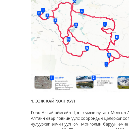
1. ЭЭЖ ХАЙРХАН УУЛ
Говь-Алтай аймгийн Цогт сумын нутагт Монгол А
Алтайн өвөр говийн уулс хоорондын цөлөрхөг хо
чулуурхаг өнчин уул юм. Монголын баруун өмнө 