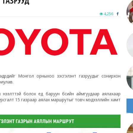
 ГАЗРУУД
4,256
өдрүүдийг Монгол орныхоо үзэсгэлэнт газруудыг сонирхон
риулав.
 нээлттэй болох үед баруун бүсийн аймгуудаар аялахаар
дурсгалт 15 газраар аялах маршрутыг товч мэдээллийн хамт