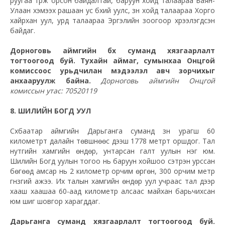
руугаа түрж орсон байдалтай, баруун хойд талаараа Баян-
Улаан хэмээх рашаан ус бүхий уулс, зүүн хойд талаараа Хорго
хайрхан уул, урд талаараа Эргэлийн зоогоор хүрээлэгдсэн
байдаг.
Дорноговь аймгийн бүх суманд хязгаарлалт
тогтоогоод буй. Тухайн аймаг, сумынхаа Онцгой
комиссоос урьдчилан мэдээлэл авч зорчихыг
анхааруулж байна.
Дорноговь аймгийн Онцгой
комиссын утас: 70520119
8. ШИЛИЙН БОГД УУЛ
Сүхбаатар аймгийн Дарьганга суманд зүүн урагш 60
километрт далайн төвшнөөс дээш 1778 метрт оршдог. Тал
нутгийн хамгийн өндөр, унтарсан галт уулын нэг юм.
Шилийн Богд уулын тогоо нь баруун хойшоо сэтрэн урссан
бөгөөд амсар нь 2 километр орчим өргөн, 300 орчим метр
гүнзгий ажээ. Их талын хамгийн өндөр уул учраас тал дээр
хааш хаашаа 60-аад километр алсаас майхан барьчихсан
юм шиг шовгор харагддаг.
Дарьганга суманд хязгаарлалт тогтоогоод буй.