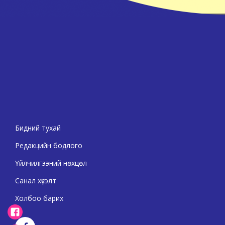
Бидний тухай
Редакцийн бодлого
Үйлчилгээний нөхцөл
Санал хүсэлт
Холбоо барих