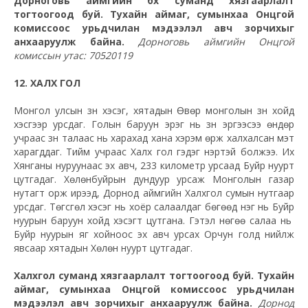
Дорноговь аймгийн бүх суманд хязгаарлалт
тогтоогоод буй. Тухайн аймаг, сумынхаа Онцгой
комиссоос урьдчилан мэдээлэл авч зорчихыг
анхааруулж байна.
Дорноговь аймгийн Онцгой
комиссын утас: 70520119
12. ХАЛХ ГОЛ
Монгол улсын зүүн хэсэг, хятадын Өвөр монголын зүүн хойд
хэсгээр урсдаг. Голын баруун эрэг нь зүүн эргээсээ өндөр
учраас зүүн талаас нь харахад хана хэрэм өрж халхалсан мэт
харагддаг. Тийм учраас Халх гол гэдэг нэртэй болжээ. Их
Хянганы нуруунаас эх авч, 233 километр урсаад Буйр нуурт
цутгадаг. Хөлөнбуйрын дундуур урсаж Монголын газар
нутагт орж ирээд, Дорнод аймгийн Халхгол сумын нутгаар
урсдаг. Төгсгөл хэсэг нь хоёр салаалдаг бөгөөд нэг нь Буйр
нуурын баруун хойд хэсэгт цутгана. Гэтэл нөгөө салаа нь
Буйр нуурын яг хойноос эх авч урсах Орчун голд нийлж
явсаар хятадын Хөлөн нуурт цутгадаг.
Халхгол суманд хязгаарлалт тогтоогоод буй. Тухайн
аймаг, сумынхаа Онцгой комиссоос урьдчилан
мэдээлэл авч зорчихыг анхааруулж байна.
Дорнод