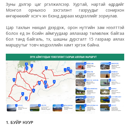
Зуны дэлгэр цаг үргэлжилсээр. Хуртай, нартай өдрүүдийг
Монгол орныхоо үзэсгэлэнт газруудыг сонирхон
өнгөрөөхийг хүсэгч хүн бүхэнд дараах мэдээллийг зориулав.
Цар тахлын нөхцөл дээрдэж, орон нутгийн зам нээлттэй
болох үед зүүн бүсийн аймгуудаар аялахаар төлөвлөж байгаа
бол танд байгаль, түүх, шашны дурсгалт 15 газраар аялах
маршрутыг товч мэдээллийн хамт хүргэж байна.
1. БУЙР НУУР