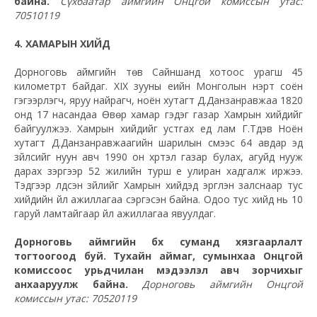
байна.
Сүхбаатар аймгийн Онцгой комиссын утас:
70510119
4. ХАМАРЫН ХИЙД
Дорноговь аймгийн төв Сайншанд хотоос урагш 45
километрт байдаг. XIX зууны үеийн Монголын нэрт соён
гэгээрүүлэгч, яруу найрагч, ноён хутагт Д.Данзанравжаа 1820
онд 17 насандаа Өвөр хамар гэдэг газар Хамрын хийдийг
байгуулжээ. Хамрын хийдийг устгах үед лам Г.Түдэв Ноён
хутагт Д.Данзанравжаагийн шарилын сүмээс 64 авдар эд
зүйлсийг нуун авч 1990 он хүртэл газар булах, агуйд нууж
дарах зэргээр 52 жилийн турш үе улиран хадгалж иржээ.
Тэдгээр үлдсэн зүйлийг Хамрын хийдэд эргүүлэн залснаар тус
хийдийн үйл ажиллагаа сэргэсэн байна. Одоо тус хийд нь 10
гаруй ламтайгаар үйл ажиллагаа явуулдаг.
Дорноговь аймгийн бүх суманд хязгаарлалт
тогтоогоод буй. Тухайн аймаг, сумынхаа Онцгой
комиссоос урьдчилан мэдээлэл авч зорчихыг
анхааруулж байна.
Дорноговь аймгийн Онцгой
комиссын утас: 70520119