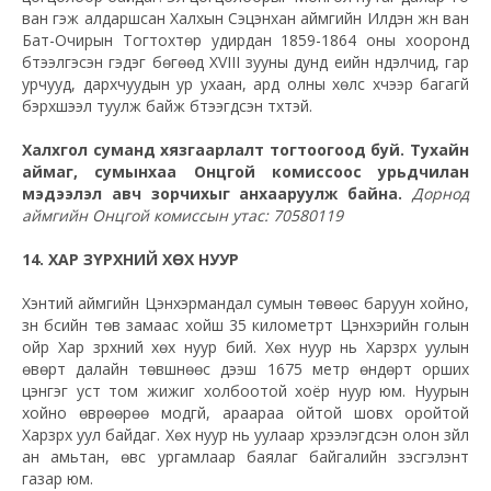
ван гэж алдаршсан Халхын Сэцэнхан аймгийн Илдэн жүн ван
Бат-Очирын Тогтохтөр удирдан 1859-1864 оны хооронд
бүтээлгэсэн гэдэг бөгөөд XVIII зууны дунд үеийн нүүдэлчид, гар
урчууд, дархчуудын ур ухаан, ард олны хөлс хүчээр багагүй
бэрхшээл туулж байж бүтээгдсэн түүхтэй.
Халхгол суманд хязгаарлалт тогтоогоод буй. Тухайн
аймаг, сумынхаа Онцгой комиссоос урьдчилан
мэдээлэл авч зорчихыг анхааруулж байна.
Дорнод
аймгийн Онцгой комиссын утас: 70580119
14. ХАР ЗҮРХНИЙ ХӨХ НУУР
Хэнтий аймгийн Цэнхэрмандал сумын төвөөс баруун хойно,
зүүн бүсийн төв замаас хойш 35 километрт Цэнхэрийн голын
ойр Хар зүрхний хөх нуур бий. Хөх нуур нь Харзүрх уулын
өвөрт далайн төвшнөөс дээш 1675 метр өндөрт орших
цэнгэг уст том жижиг холбоотой хоёр нуур юм. Нуурын
хойно өврөөрөө модгүй, араараа ойтой шовх оройтой
Харзүрх уул байдаг. Хөх нуур нь уулаар хүрээлэгдсэн олон зүйл
ан амьтан, өвс ургамлаар баялаг байгалийн үзэсгэлэнт
газар юм.