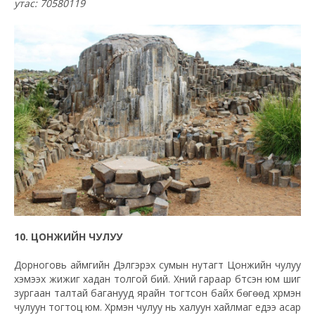
утас: 70580119
10. ЦОНЖИЙН ЧУЛУУ
Дорноговь аймгийн Дэлгэрэх сумын нутагт Цонжийн чулуу
хэмээх жижиг хадан толгой бий. Хүний гараар бүтсэн юм шиг
зургаан талтай баганууд ярайн тогтсон байх бөгөөд хүрмэн
чулуун тогтоц юм. Хүрмэн чулуу нь халуун хайлмаг үедээ асар