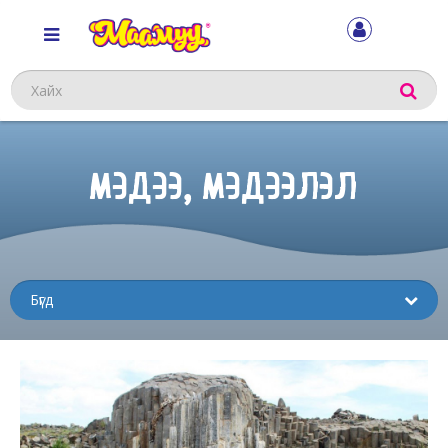
Хайх
МЭДЭЭ, МЭДЭЭЛЭЛ
Sub
menu