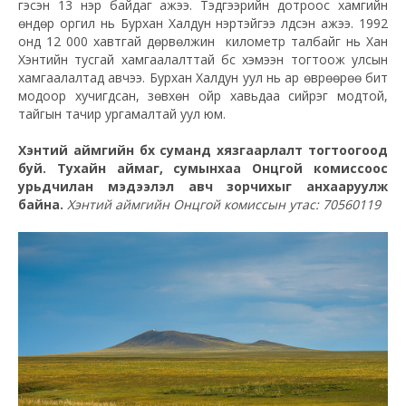
гэсэн 13 нэр байдаг ажээ. Тэдгээрийн дотроос хамгийн
өндөр оргил нь Бурхан Халдун нэртэйгээ үлдсэн ажээ. 1992
онд 12 000 хавтгай дөрвөлжин километр талбайг нь Хан
Хэнтийн тусгай хамгаалалттай бүс хэмээн тогтоож улсын
хамгаалалтад авчээ. Бурхан Халдун уул нь ар өврөөрөө битүү
модоор хучигдсан, зөвхөн ойр хавьдаа сийрэг модтой,
тайгын тачир ургамалтай уул юм.
Хэнтий аймгийн бүх суманд хязгаарлалт тогтоогоод
буй. Тухайн аймаг, сумынхаа Онцгой комиссоос
урьдчилан мэдээлэл авч зорчихыг анхааруулж
байна.
Хэнтий аймгийн Онцгой комиссын утас: 70560119