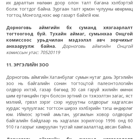
их даралтын нөлөөн доор олон талт багана хэлбэртэй
болж тогтдог байна. Зургаан талт хүрмэн чулууны өвөрмөц
тогтоц Монголд үүнээс өөр газарт байхгүй юм.
Дорноговь аймгийн бүх суманд хязгаарлалт
тогтоогоод буй. Тухайн аймаг, сумынхаа Онцгой
комиссоос урьдчилан мэдээлэл авч зорчихыг
анхааруулж байна.
Дорноговь аймгийн Онцгой
комиссын утас: 70520119
11. ЭРГЭЛИЙН ЗОО
Дорноговь аймгийн Хатанбулаг сумын нутаг дахь Эргэлийн
зоо нь байгалийн сонин тогтоцтой палеонтологийн
олдвор ихтэй, газар бөгөөд 30 сая гаруй жилийн өмнөх
шим ертөнцийн гэрч болсон эртний сүүн тэжээлтэн загас, яст
мэлхий, гүрвэл зэрэг сээр нуруутны олдворыг хадгалсан
хурдас чулуулгаас тогтсон ширээ хэлбэрийн тэгш өндөрлөг
юм. Иймээс эртний амьтан, ургамлын ховор олдворыг
байгалийн байдлаар нь хадгалах зорилгоор 1996 онд 60
910 га газрыг хамруулан тусгай хамгаалалтад авсан байна.