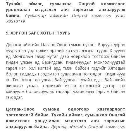
Тухайн аймаг, сумынхаа Онцгой комиссоос
урьдчилан мэдээлэл авч зорчихыг анхааруулж
байна.
Сүхбаатар аймгийн Онцгой комиссын утас:
70510119
9. ХЭРЛЭН БАРС ХОТЫН ТУУРЬ
Дорнод аймгийн Цагаан-Овоо сумын нутагт Баруун дөрөө
нуурын зүүн урд орших эртний хотын үлдэгдэл туурь. Х зууны
үед Монголын газар нутаг дээр ноёрхлоо тогтоож байсан
Кидан улсын үед баригдсан. Киданчуудыг Монголчуудтай
гарал нэг, хэл нэгтэй ард түмэн байсан гэдгийг Хятадын
болон гадаадын эрдэмтэн судлаачид нотолдог. Киданчууд
нь Төв Азид төр улсаа байгуулсан тухайн үедээ байгалийн
шинжлэх ухаан, техникийг ихээр хөгжүүлсний дотор ган
хайлуулж боловсруулах талаар тухайн үедээ тэргүүлж байсан
гэж үздэг.
Цагаан-Овоо суманд одоогоор хязгаарлалт
тогтоогоогүй байна. Тухайн аймаг, сумынхаа Онцгой
комиссоос урьдчилан мэдээлэл авч зорчихыг
анхааруулж байна.
Дорнод аймгийн Онцгой комиссын