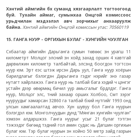
Хэнтий аймгийн бүх суманд хязгаарлалт тогтоогоод
буй. Тухайн аймаг, сумынхаа Онцгой комиссоос
урьдчилан мэдээлэл авч зорчихыг анхааруулж
байна.
Хэнтий аймгийн Онцгой комиссын утас: 70560119
15. ГАНГА НУУР - ОРГИХЫН БУЛАГ - ХУНГИЙН ЧУУЛГАН
Сүхбаатар аймгийн Дарьганга сумын төвөөс зүүн урагш 11
километрт Молцог элсний зүүн хойд захад орших 4 хавтгай
дөрвөлжин километр талбайтай, элсэнд боогдон тогтсон
нуур юм. Эрт үеэс шүтэж ирсэн Дарь уул, Ганга нуур хоёрын
барилдлагыг бэлэгдэн Дарьганга гэдэг нэрийг энэ газар
нутагт хайрлажээ. Ганга нуур нь талбай бага хэдий ч цэнгэг
устайн дээр өвөрмөц бичил уур амьсгалыг бүрдүүлдэг. Ганга
нуур, Молцог элс, түүний захаар орших Холбоо, Сүмт зэрэг
нууруудыг хамарсан 32860 га талбай бүхий нутгийг 1993 онд
улсын хамгаалалтад авчээ. Хун шувуу бол Ганга нуурын
бэлэгдэл юм. Монголчуудын дунд “Мянган хунгийн чуулган”
хэмээн алдаршжээ. Ганга нуурыг усыг 21 булаг тэтгэн
тэжээдэг бөгөөд тэдний гол амин судас нь Дагшин оргихын
булаг юм. Тэр булаг нуурын зүүн хойно 50 метр зайд газрын