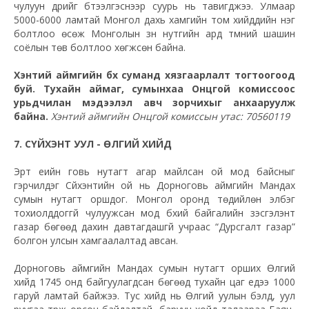
чулуун дүрийг бүтээлгэснээр суурь нь тавигджээ. Улмаар
5000-6000 ламтай Монгол дахь хамгийн том хийдүүдийн нэг
болтлоо өсөж Монголын зүүн нутгийн ард түмний шашин
соёлын төв болтлоо хөгжсөн байна.
Хэнтий аймгийн бүх суманд хязгаарлалт тогтоогоод
буй. Тухайн аймаг, сумынхаа Онцгой комиссоос
урьдчилан мэдээлэл авч зорчихыг анхааруулж
байна.
Хэнтий аймгийн Онцгой комиссын утас: 70560119
7. СҮЙХЭНТ УУЛ - ӨЛГИЙ ХИЙД
Эрт үеийн говь нутагт агар майлсан ой мод байсныг
гэрчилдэг Сүйхэнтийн ой нь Дорноговь аймгийн Мандах
сумын нутагт оршдог. Монгол оронд төдийлөн элбэг
тохиолддоггүй чулуужсан мод бүхий байгалийн үзэсгэлэнт
газар бөгөөд дахин давтагдашгүй учраас “Дурсгалт газар”
болгон улсын хамгаалалтад авсан.
Дорноговь аймгийн Мандах сумын нутагт орших Өлгий
хийд 1745 онд байгуулагдсан бөгөөд тухайн цаг үедээ 1000
гаруй ламтай байжээ. Тус хийд нь Өлгий уулын бэлд, уул