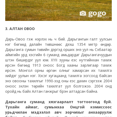
3. АЛТАН ОВОО
Дарь-Овоо гэж нэрлэх нь ч бий. Дарьгангын галт уулсын
нэг бөгөөд далайн төвшнөөс дээш 1354 метр өндөр.
Дарьганга сумын төвийн дэргэд орших энэ уул нь Сүхбаатар
аймгийн урд хэсгийн 6 суманд амьдардаг Дарьгангачуудын
шүтэн биширдэг уул юм. XYII зууны үеэс нутгийнхан тахиж
ирсэн бөгөөд 1913 оноос Богд хааны зарлигаар тахиж
ирсэн. Монгол орны өргөн олныг хамарсан их тахилга
хийдэг уулын нэг. Хэсэг хугацаанд тахилга зогсоод байсан
энэ овооны тахилгыг 1990-ээд оны үеэс дахин сэргээж 2004
оноос эхлэн төрийн тахилгат уул болгожээ. 2004 онд
оройд нь байх Алтан ганжрыг бүрэн алтадсан байна.
Дарьганга суманд хязгаарлалт тогтоогоод буй.
Тухайн аймаг, сумынхаа Онцгой комиссоос
урьдчилан мэдээлэл авч зорчихыг анхааруулж