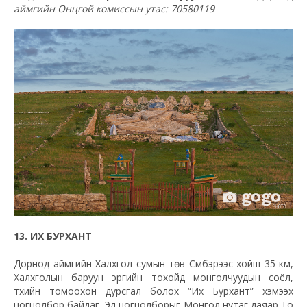
аймгийн Онцгой комиссын утас: 70580119
13. ИХ БУРХАНТ
Дорнод аймгийн Халхгол сумын төв Сүмбэрээс хойш 35 км,
Халхголын баруун эргийн тохойд монголчуудын соёл,
түүхийн томоохон дурсгал болох “Их Бурхант” хэмээх
цогцолбор байдаг. Эл цогцолборыг Монгол нутаг даяар То