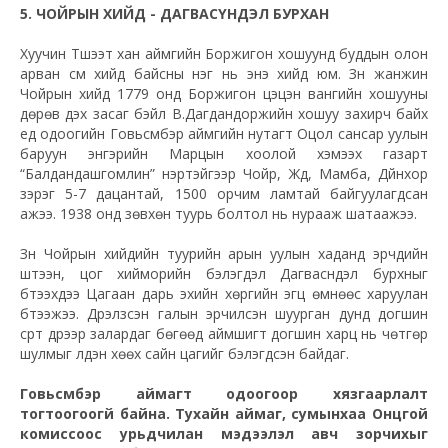
5. ЧОЙРЫН ХИЙД - ДАГВАСҮНДЭЛ БУРХАН
Хуучин Түшээт хан аймгийн Боржигон хошуунд буддын олон
арван сүм хийд байсны нэг нь энэ хийд юм. Зүүн жанжин
Чойрын хийд 1779 онд Боржигон цэцэн вангийн хошууны
дөрөв дэх засаг бэйл В.Дагдандоржийн хошуу захирч байх
үед одоогийн Говьсүмбэр аймгийн нутагт Оцол сансар уулын
баруун энгэрийн Марцын хоолой хэмээх газарт
“Балдандашгомлин” нэртэйгээр Чойр, Жүд, Мамба, Дүйнхор
зэрэг 5-7 дацантай, 1500 орчим ламтай байгуулагдсан
ажээ. 1938 онд зөвхөн туурь болтол нь нурааж шатаажээ.
Зүүн Чойрын хийдийн туурийн арын уулын хаданд эрчүүдийн
шүтээн, цог хийморийн бэлэгдэл Дагвасүндэл бурхныг
бүтээхдээ Цагаан дарь эхийн хөргийн эгц өмнөөс харуулан
бүтээжээ. Дүрэлзсэн галын эрчилсэн шуурган дунд догшин
сүрт дүрээр залардаг бөгөөд аймшигт догшин харц нь чөтгөр
шулмыг үлдэн хөөх сайн цагийг бэлэгдсэн байдаг.
Говьсүмбэр аймагт одоогоор хязгаарлалт
тогтоогоогүй байна. Тухайн аймаг, сумынхаа Онцгой
комиссоос урьдчилан мэдээлэл авч зорчихыг