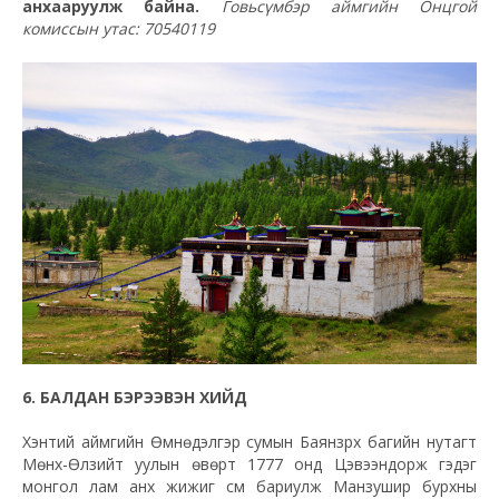
анхааруулж байна.
Говьсүмбэр аймгийн Онцгой
комиссын утас: 70540119
6. БАЛДАН БЭРЭЭВЭН ХИЙД
Хэнтий аймгийн Өмнөдэлгэр сумын Баянзүрх багийн нутагт
Мөнх-Өлзийт уулын өвөрт 1777 онд Цэвээндорж гэдэг
монгол лам анх жижиг сүм бариулж Манзушир бурхны