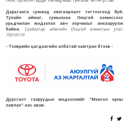
гүнээс оргилон гардаг бөгөөд маш тунгалаг хүйтэн устай.
Дарьганга суманд хязгаарлалт тогтоогоод буй.
Тухайн аймаг, сумынхаа Онцгой комиссоос
урьдчилан мэдээлэл авч зорчихыг анхааруулж
байна.
Сүхбаатар аймгийн Онцгой комиссын утас:
70510119
- Тээврийн цагдаагийн албатай хамтран бүтээв -
Дурсгалт газруудын мэдээллийг "Монгол орны
лавлах"-аас авав.