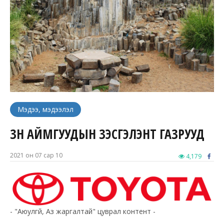
Мэдээ, мэдээлэл
ЗҮҮН АЙМГУУДЫН ҮЗЭСГЭЛЭНТ ГАЗРУУД
2021 он 07 сар 10
4,179
- "Аюулгүй, Аз жаргалтай" цуврал контент -