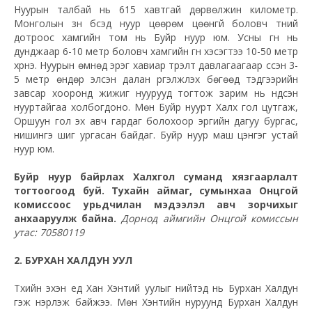
Нуурын талбай нь 615 хавтгай дөрвөлжин километр.
Монголын зүүн бүсэд нуур цөөрөм цөөнгүй боловч түүний
дотроос хамгийн том нь Буйр нуур юм. Усны гүн нь
дунджаар 6-10 метр боловч хамгийн гүн хэсэгтээ 10-50 метр
хүрнэ. Нуурын өмнөд эрэг хавиар түрэлт давлагаагаар үүссэн 3-
5 метр өндөр элсэн далан үргэлжлэх бөгөөд тэдгээрийн
завсар хооронд жижиг нуурууд тогтож зарим нь үндсэн
нууртайгаа холбогдоно. Мөн Буйр нуурт Халх гол цутгаж,
Оршуун гол эх авч гардаг болохоор эргийн дагуу бургас,
нишингэ шигүү ургасан байдаг. Буйр нуур маш цэнгэг устай
нуур юм.
Буйр нуур байрлах Халхгол суманд хязгаарлалт
тогтоогоод буй. Тухайн аймаг, сумынхаа Онцгой
комиссоос урьдчилан мэдээлэл авч зорчихыг
анхааруулж байна.
Дорнод аймгийн Онцгой комиссын
утас: 70580119
2. БУРХАН ХАЛДУН УУЛ
Түүхийн эхэн үед Хан Хэнтий уулыг нийтэд нь Бурхан Халдун
гэж нэрлэж байжээ. Мөн Хэнтийн нуруунд Бурхан Халдун