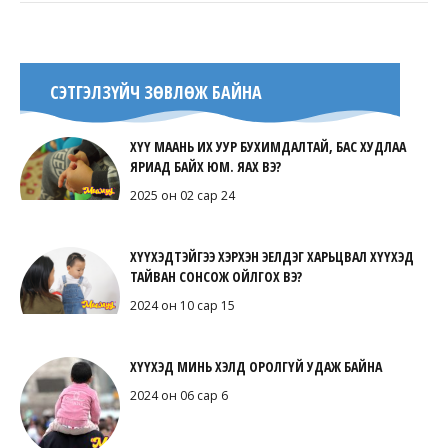
СЭТГЭЛЗҮЙЧ ЗӨВЛӨЖ БАЙНА
ХҮҮ МААНЬ ИХ УУР БУХИМДАЛТАЙ, БАС ХУДЛАА
ЯРИАД БАЙХ ЮМ. ЯАХ ВЭ?
2025 он 02 сар 24
ХҮҮХЭДТЭЙГЭЭ ХЭРХЭН ЭЕЛДЭГ ХАРЬЦВАЛ ХҮҮХЭД
ТАЙВАН СОНСОЖ ОЙЛГОХ ВЭ?
2024 он 10 сар 15
ХҮҮХЭД МИНЬ ХЭЛД ОРОЛГҮЙ УДАЖ БАЙНА
2024 он 06 сар 6