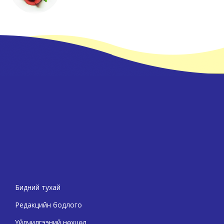
Бидний тухай
Редакцийн бодлого
Үйлчилгээний нөхцөл