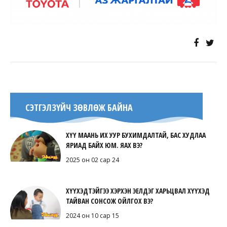
СЭТГЭЛЗҮЙЧ ЗӨВЛӨЖ БАЙНА
ХҮҮ МААНЬ ИХ УУР БУХИМДАЛТАЙ, БАС ХУДЛАА
ЯРИАД БАЙХ ЮМ. ЯАХ ВЭ?
2025 он 02 сар 24
ХҮҮХЭДТЭЙГЭЭ ХЭРХЭН ЭЕЛДЭГ ХАРЬЦВАЛ ХҮҮХЭД
ТАЙВАН СОНСОЖ ОЙЛГОХ ВЭ?
2024 он 10 сар 15