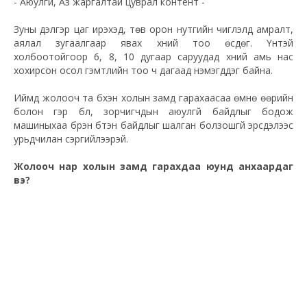
- Аюулгүй, Аз жаргалтай цуврал контент -
Зуны дэлгэр цаг ирэхэд, төв орон нутгийн чиглэлд амралт,
аялал зугаалгаар явах хүний тоо өсдөг. Үүнтэй
холбоотойгоор 6, 8, 10 дугаар саруудад хүний амь нас
хохирсон осол гэмтлийн тоо ч дагаад нэмэгддэг байна.
Иймд жолооч та бүхэн холын замд гарахаасаа өмнө өөрийн
болон гэр бүл, зорчигчдын аюулгүй байдлыг бодож
машиныхаа бүрэн бүтэн байдлыг шалган болзошгүй эрсдэлээс
урьдчилан сэргийлээрэй.
Жолооч нар холын замд гарахдаа юунд анхаардаг
вэ?