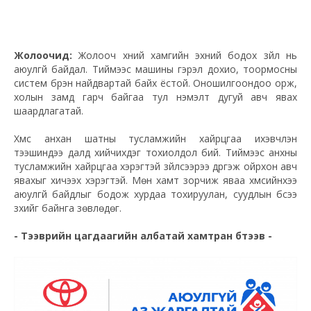
Жолоочид:
Жолооч хүний хамгийн эхний бодох зүйл нь
аюулгүй байдал. Тиймээс машины гэрэл дохио, тоормосны
систем бүрэн найдвартай байх ёстой. Оношилгоондоо орж,
холын замд гарч байгаа тул нэмэлт дугуй авч явах
шаардлагатай.
Хүмүүс анхан шатны тусламжийн хайрцгаа ихэвчлэн
тээшиндээ далд хийчихдэг тохиолдол бий. Тиймээс анхны
тусламжийн хайрцгаа хэрэгтэй зүйлсээрээ дүүргэж ойрхон авч
явахыг хичээх хэрэгтэй. Мөн хамт зорчиж яваа хүмүүсийнхээ
аюулгүй байдлыг бодож хурдаа тохируулан, суудлын бүсээ
зүүхийг байнга зөвлөдөг.
- Тээврийн цагдаагийн албатай хамтран бүтээв -