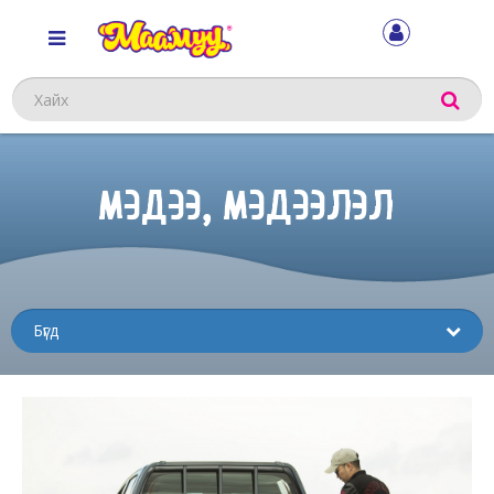
Хайх
МЭДЭЭ, МЭДЭЭЛЭЛ
Sub
menu