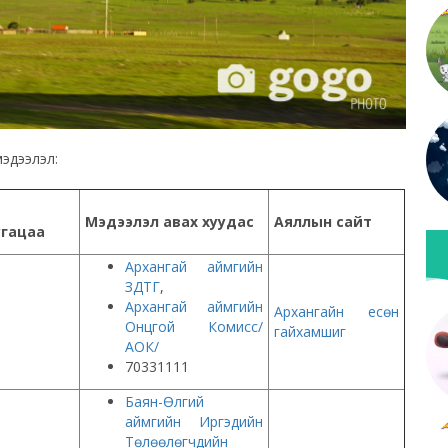
эдээлэл:
Мэдээлэл авах хуудас
Аяллын сайт
угацаа
Архангай аймгийн
ЗДТГ
,
Архангай аймгийн
Архангайн есөн
Онцгой Комисс/
гайхамшиг
АОК/
70331111
Баян-Өлгий
аймгийн Иргэдийн
Төлөөлөгчдийн