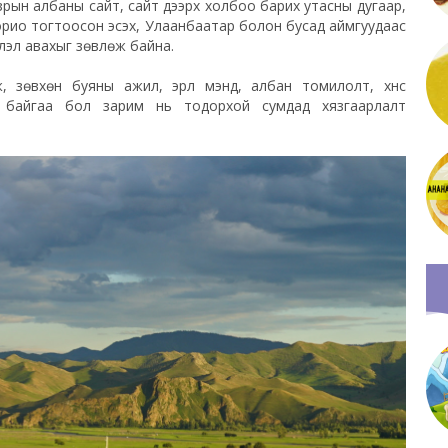
зрын албаны сайт, сайт дээрх холбоо барих утасны дугаар,
хорио тогтоосон эсэх, Улаанбаатар болон бусад аймгуудаас
элэл авахыг зөвлөж байна.
 зөвхөн буяны ажил, эрүүл мэнд, албан томилолт, хүнс
гүй байгаа бол зарим нь тодорхой сумдад хязгаарлалт