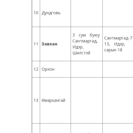
10
Дундговь
3 сум буюу
Сантмаргад
Сантмаргад,
11
Завхан
13, Идэр, Ш
Идэр,
сарын 18
Шилүүстэй
12
Орхон
13
Өвөрхангай