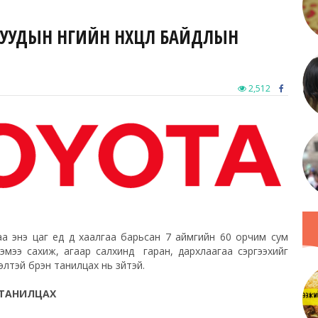
ДЫН ӨНӨӨГИЙН НӨХЦӨЛ БАЙДЛЫН
2,512
 энэ цаг үед үүд хаалгаа барьсан 7 аймгийн 60 орчим сум
эмээ сахиж, агаар салхинд гаран, дархлаагаа сэргээхийг
лтэй бүрэн танилцах нь зүйтэй.
 ТАНИЛЦАХ