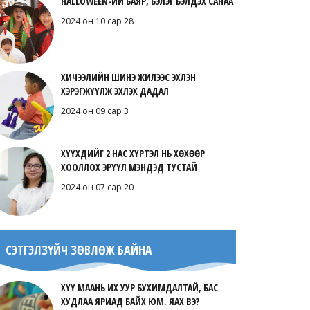
HALLOWEEN-ИЙ БАЯР, БЭЛЭГ БЭЛДЭХ САНАА
2024 он 10 сар 28
ХИЧЭЭЛИЙН ШИНЭ ЖИЛЭЭС ЭХЛЭН
ХЭРЭГЖҮҮЛЖ ЭХЛЭХ ДАДАЛ
2024 он 09 сар 3
ХҮҮХДИЙГ 2 НАС ХҮРТЭЛ НЬ ХӨХӨӨР
ХООЛЛОХ ЭРҮҮЛ МЭНДЭД ТУСТАЙ
2024 он 07 сар 20
СЭТГЭЛЗҮЙЧ ЗӨВЛӨЖ БАЙНА
ХҮҮ МААНЬ ИХ УУР БУХИМДАЛТАЙ, БАС
ХУДЛАА ЯРИАД БАЙХ ЮМ. ЯАХ ВЭ?