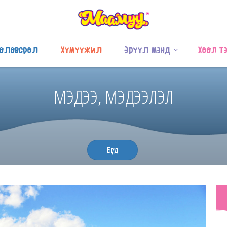
оловсрол
Хүмүүжил
Эрүүл мэнд
Хоол т
МЭДЭЭ, МЭДЭЭЛЭЛ
Бүгд