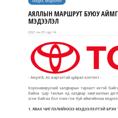
Мэдээ, мэдээлэл
АЯЛЛЫН МАРШРУТ БУЮУ АЙМГУУ
МЭДЭЭЛЭЛ
2021 он 07 сар 14
- Аюулгүй, Аз жаргалтай цуврал контент -
Коронавирусний халдварын тархалт ихтэй байгаа
байна. Цар тахлын үед халдвар хамгааллын дэгл
хүсэж байгаа бол очих гэж буй аймгийнхаа мэдээлэ
1. ЯВАХ ЧИГЛЭЛИЙНХЭЭ МЭДЭЭЛЭЛТЭЙ БҮРЭН