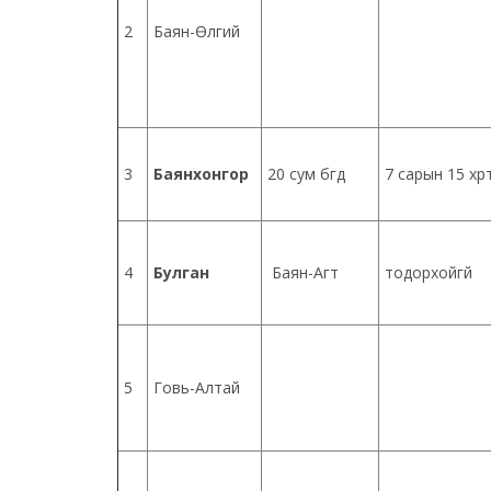
2
Баян-Өлгий
3
Баянхонгор
20 сум бүгд
7 сарын 15 хүр
4
Булган
Баян-Агт
тодорхойгүй
5
Говь-Алтай