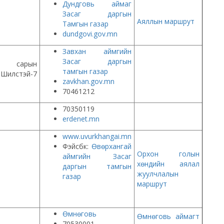
Дундговь аймаг
Засаг даргын
Аяллын маршрут
Тамгын газар
dundgovi.gov.mn
Завхан аймгийн
Засаг даргын
-7 сарын
тамгын газар
илүүстэй-7
zavkhan.gov.mn
70461212
70350119
erdenet.mn
www.uvurkhangai.mn
Фэйсбүүк:
Өвөрхангай
Орхон голын
аймгийн Засаг
хөндийн аялал
даргын тамгын
жуулчлалын
газар
маршрут
Өмнөговь
Өмнөговь аймагт
70530001