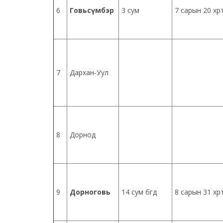
6
Говьсүмбэр
3 сум
7 сарын 20 хүр
7
Дархан-Уул
8
Дорнод
9
Дорноговь
14 сум бүгд
8 сарын 31 хүр