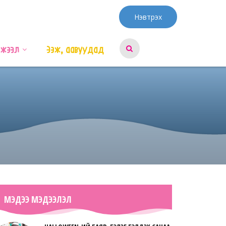
Нэвтрэх
эжээл
Ээж, аавуудад
МЭДЭЭ МЭДЭЭЛЭЛ