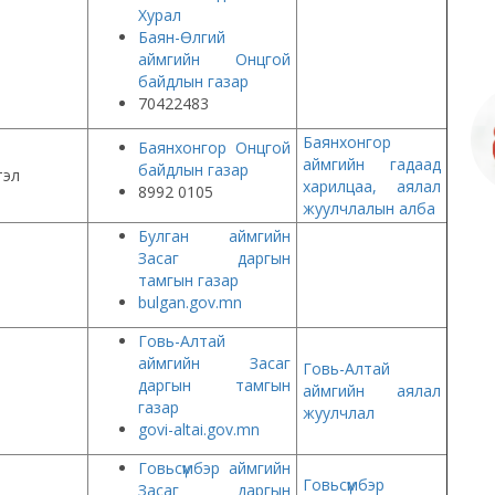
Хурал
Баян-Өлгий
аймгийн Онцгой
байдлын газар
70422483
Баянхонгор
Баянхонгор Онцгой
аймгийн гадаад
байдлын газар
тэл
харилцаа, аялал
8992 0105
жуулчлалын алба
Булган аймгийн
Засаг даргын
тамгын газар
bulgan.gov.mn
Говь-Алтай
аймгийн Засаг
Говь-Алтай
даргын тамгын
аймгийн аялал
газар
жуулчлал
govi-altai.gov.mn
Говьсүмбэр аймгийн
Говьсүмбэр
Засаг даргын