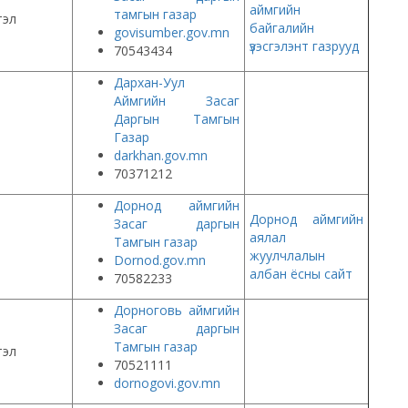
аймгийн
тамгын газар
тэл
байгалийн
govisumber.gov.mn
үзэсгэлэнт газрууд
70543434
Дархан-Уул
Аймгийн Засаг
Даргын Тамгын
Газар
darkhan.gov.mn
70371212
Дорнод аймгийн
Дорнод аймгийн
Засаг даргын
аялал
Тамгын газар
жуулчлалын
Dornod.gov.mn
албан ёсны сайт
70582233
Дорноговь аймгийн
Засаг даргын
Тамгын газар
тэл
70521111
dornogovi.gov.mn