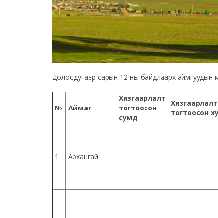
Долоодугаар сарын 12-ны байдлаарх аймгуудын м
Хязгаарлалт
Хязгаарлалт
№
Аймаг
тогтоосон
тогтоосон х
сумд
1
Архангай