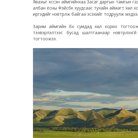
Явахыг хүссэн аймгийнхаа Засаг даргын тамгын га
албан ёсны Фэйсбүүк хуудсаас тухайн аймагт хөл 
иргэдийг нэвтрүүлж байгаа эсэхийг тодруулж мэдэ
Зарим аймгийн бүх сумдад хөл хорио тогтоож,
тээвэрлэлтээс бусад шалтгаанаар нэвтрүүлэх
тогтоожээ.