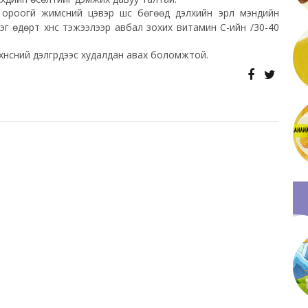
ороогүй жимсний цэвэр шүүс бөгөөд дэлхийн эрүүл мэндийн
 нэг өдөрт хүнс тэжээлээр авбал зохих витамин С-ийн /30-40
нсний дэлгүүрүүдээс худалдан авах боломжтой.