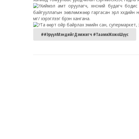
Хиймэл амт оруулагч, хүнсний будагч бодис 
байгууллагын зөвлөмжөөр гаргасан эрүүл хүүхдийн
мг/ хэрэглээг бүрэн хангана.
Та өөрт ойр байрлах эмийн сан, супермаркет, хү
##ЭрүүлМэндийгДэмжигч #ТаамиЖожоШүүс