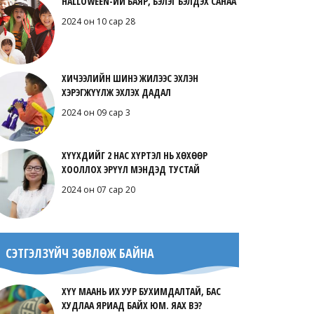
HALLOWEEN-ИЙ БАЯР, БЭЛЭГ БЭЛДЭХ САНАА
2024 он 10 сар 28
ХИЧЭЭЛИЙН ШИНЭ ЖИЛЭЭС ЭХЛЭН
ХЭРЭГЖҮҮЛЖ ЭХЛЭХ ДАДАЛ
2024 он 09 сар 3
ХҮҮХДИЙГ 2 НАС ХҮРТЭЛ НЬ ХӨХӨӨР
ХООЛЛОХ ЭРҮҮЛ МЭНДЭД ТУСТАЙ
2024 он 07 сар 20
СЭТГЭЛЗҮЙЧ ЗӨВЛӨЖ БАЙНА
ХҮҮ МААНЬ ИХ УУР БУХИМДАЛТАЙ, БАС
ХУДЛАА ЯРИАД БАЙХ ЮМ. ЯАХ ВЭ?