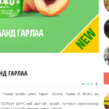
НД ГАРЛАА
2,076
 & Таами шүүсийн шинэ төрөл болох Таами & Жожо шүүс
ООРЫН ШҮҮС-ний амттай. Шүүсийг тогтмол хэрэглэснээр
үүхдийн өсөлтийг дэмжих давуу талтай.