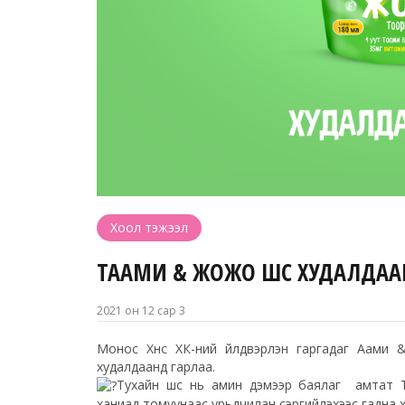
Хоол тэжээл
ТААМИ & ЖОЖО ШҮҮС ХУДАЛДАА
2021 он 12 сар 3
Монос Хүнс ХК-ний үйлдвэрлэн гаргадаг Аами
худалдаанд гарлаа.
Тухайн шүүс нь а
мин дэмээр баялаг амтат Т
ханиад томуунаас урьдчилан сэргийлэхээс гадна х