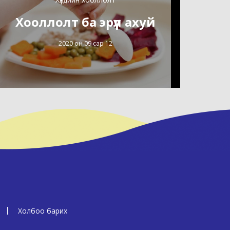
Хооллолт ба эрүүл ахуй
2020 он 09 сар 12
Холбоо барих