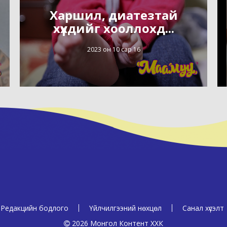
Харшил, диатезтай
хүүхдийг хооллохд...
2023 он 10 сар 16
Редакцийн бодлого
Үйлчилгээний нөхцөл
Санал хүсэлт
2026 Монгол Контент ХХК