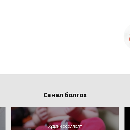
Санал болгох
Хүүхдийн хооллолт