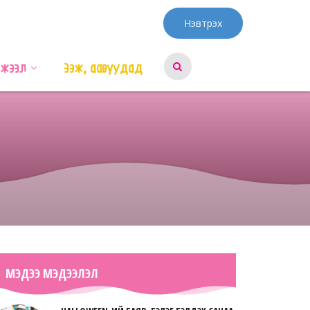
Нэвтрэх
эжээл
Ээж, аавуудад
МЭДЭЭ МЭДЭЭЛЭЛ