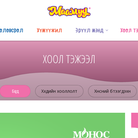
оловсрол
Хүмүүжил
Эрүүл мэнд
Хоол т
ХООЛ ТЭЖЭЭЛ
Бүгд
Хүүхдийн хооллолт
Хүнсний бүтээгдэхүүн