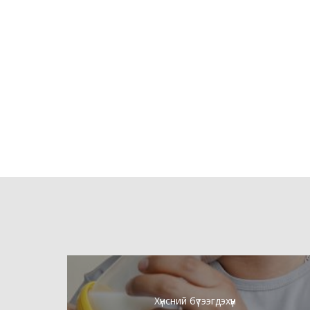
Хүнсний бүтээгдэхүүн