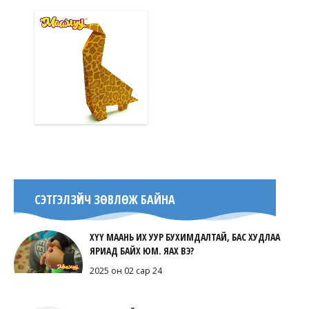
СЭТГЭЛЗҮЙЧ ЗӨВЛӨЖ БАЙНА
ХҮҮ МААНЬ ИХ УУР БУХИМДАЛТАЙ, БАС ХУДЛАА
ЯРИАД БАЙХ ЮМ. ЯАХ ВЭ?
2025 он 02 сар 24