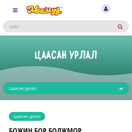
Хайх
ЦААСАН УРЛАЛ
Sub
menu
Цаасан урлал
БОЖИН БОР БОЛЖМОР