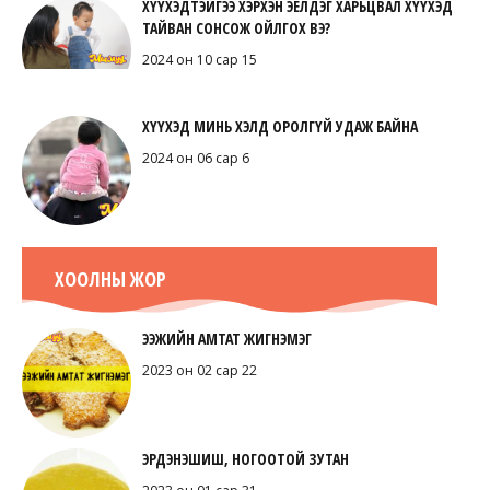
ХҮҮХЭДТЭЙГЭЭ ХЭРХЭН ЭЕЛДЭГ ХАРЬЦВАЛ ХҮҮХЭД
ТАЙВАН СОНСОЖ ОЙЛГОХ ВЭ?
2024 он 10 сар 15
ХҮҮХЭД МИНЬ ХЭЛД ОРОЛГҮЙ УДАЖ БАЙНА
2024 он 06 сар 6
ХООЛНЫ ЖОР
ЭЭЖИЙН АМТАТ ЖИГНЭМЭГ
2023 он 02 сар 22
ЭРДЭНЭШИШ, НОГООТОЙ ЗУТАН