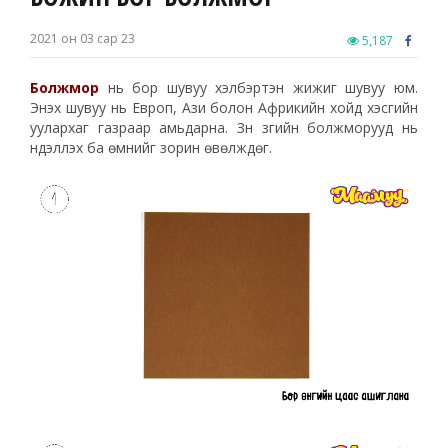
2021 он 03 сар 23
5,187
Болжмор
нь бор шувуу хэлбэртэн жижиг шувуу юм.
Энэхүү шувуу нь Европ, Ази болон Африкийн хойд хэсгийн
уулархаг газраар амьдарна. Зүүн зүгийн болжморууд нь
нүүдэллэх ба өмнийг зорин өвөлждөг.