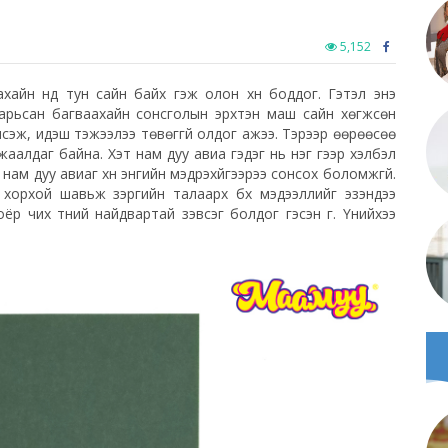
5,152
хайн нүд тун сайн байх гэж олон хүн боддог. Гэтэл энэ
. Сарьсан багваахайн сонсголын эрхтэн маш сайн хөгжсөн
нисэж, идэш тэжээлээ төвөггүй олдог ажээ. Тэрээр өөрөөсөө
жаалдаг байна. Хэт нам дуу авиа гэдэг нь нэг үгээр хэлбэл
 нам дуу авиаг хүн энгийн мэдрэхүйгээрээ сонсох боломжгүй.
л, хорхой шавьж зэргийн талаарх бүх мэдээллийг эзэндээ
р чих түүний найдвартай зэвсэг болдог гэсэн үг. Үүнийхээ