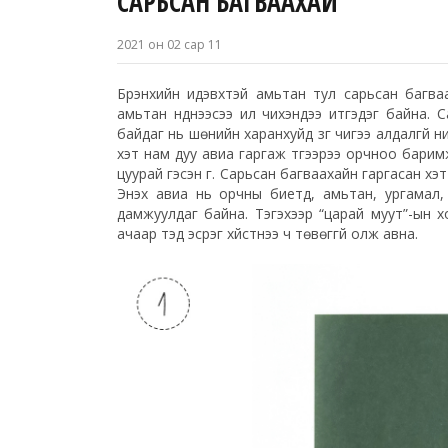
САРЬСАН БАГВААХАЙ
2021 он 02 сар 11
Бүрэнхийн идэвхтэй амьтан тул сарьсан багваа
амьтан нүднээсээ илүү чихэндээ итгэдэг байна
байдаг нь шөнийн харанхуйд зүг чигээ алдалгүй 
хэт нам дуу авиа гаргаж түүгээрээ орчноо барим
цуурай гэсэн үг. Сарьсан багваахайн гаргасан хэт
Энэхүү авиа нь орчны биетүүд, амьтан, ургама
дамжуулдаг байна. Тэгэхээр “царай муут”-ын хоё
ачаар тэд эсрэг хүйстнээ ч төвөггүй олж авна.