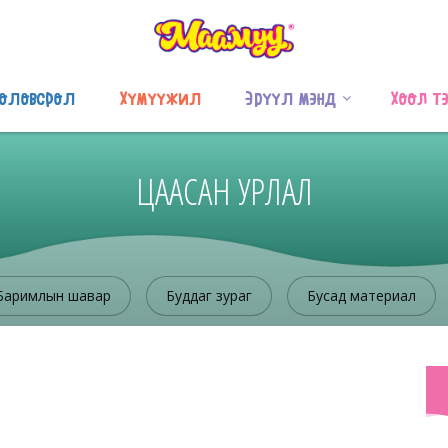
оловсрол
Хүмүүжил
Эрүүл мэнд
Хоол т
ЦААСАН УРЛАЛ
Баримлын шавар
Буддаг зураг
Бусад материал