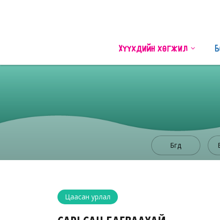
Хүүхдийн хөгжил
Б
Бүгд
Цаасан урлал