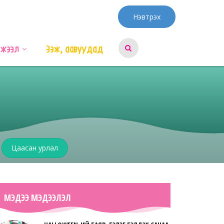
Нэвтрэх
эжээл
Ээж, аавуудад
Цаасан урлал
МЭДЭЭ МЭДЭЭЛЭЛ