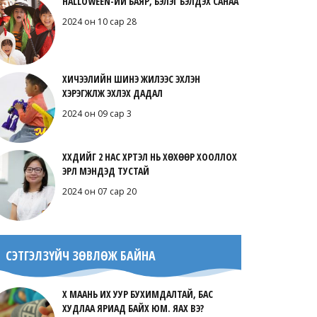
HALLOWEEN-ИЙ БАЯР, БЭЛЭГ БЭЛДЭХ САНАА
2024 он 10 сар 28
ХИЧЭЭЛИЙН ШИНЭ ЖИЛЭЭС ЭХЛЭН
ХЭРЭГЖҮҮЛЖ ЭХЛЭХ ДАДАЛ
2024 он 09 сар 3
ХҮҮХДИЙГ 2 НАС ХҮРТЭЛ НЬ ХӨХӨӨР ХООЛЛОХ
ЭРҮҮЛ МЭНДЭД ТУСТАЙ
2024 он 07 сар 20
СЭТГЭЛЗҮЙЧ ЗӨВЛӨЖ БАЙНА
ХҮҮ МААНЬ ИХ УУР БУХИМДАЛТАЙ, БАС
ХУДЛАА ЯРИАД БАЙХ ЮМ. ЯАХ ВЭ?