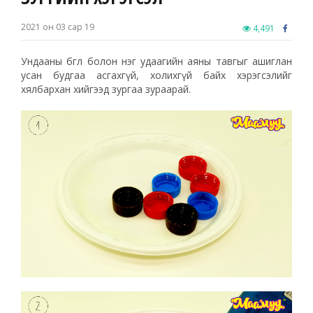
2021 он 03 сар 19
4,491
Ундааны бөглөө болон нэг удаагийн аяны тавгыг ашиглан
усан будгаа асгахгүй, холихгүй байх хэрэгсэлийг
хялбархан хийгээд зургаа зураарай.