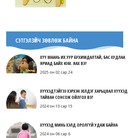
СЭТГЭЛЗҮЙЧ ЗӨВЛӨЖ БАЙНА
ХҮҮ МААНЬ ИХ УУР БУХИМДАЛТАЙ, БАС ХУДЛАА
ЯРИАД БАЙХ ЮМ. ЯАХ ВЭ?
2025 он 02 сар 24
ХҮҮХЭДТЭЙГЭЭ ХЭРХЭН ЭЕЛДЭГ ХАРЬЦВАЛ ХҮҮХЭД
ТАЙВАН СОНСОЖ ОЙЛГОХ ВЭ?
2024 он 10 сар 15
ХҮҮХЭД МИНЬ ХЭЛД ОРОЛГҮЙ УДАЖ БАЙНА
2024 он 06 сар 6