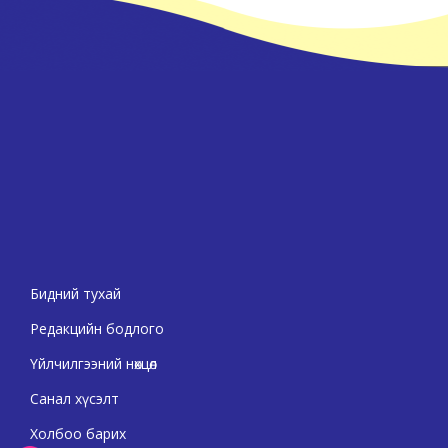
Бидний тухай
Редакцийн бодлого
Үйлчилгээний нөхцөл
Санал хүсэлт
Холбоо барих