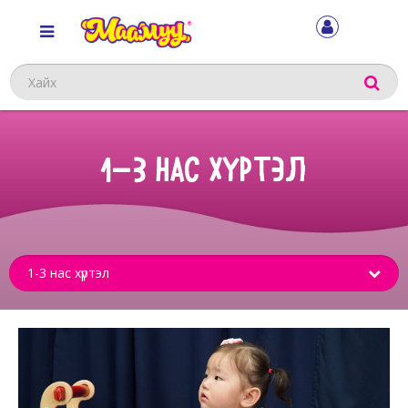
Хайх
1-3 НАС ХҮРТЭЛ
Sub
menu