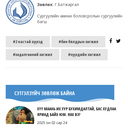
Зөвлөх:
Г.Батжаргал
Сургуулийн өмнөх боловсролын сургуулийн
багш
#2 настай хүүхэд
#бие бялдрын хөгжил
#хөдөлгөөний хөгжил
#хүүхдийн хөгжил
СЭТГЭЛЗҮЙЧ ЗӨВЛӨЖ БАЙНА
ХҮҮ МААНЬ ИХ УУР БУХИМДАЛТАЙ, БАС ХУДЛАА
ЯРИАД БАЙХ ЮМ. ЯАХ ВЭ?
2025 он 02 сар 24