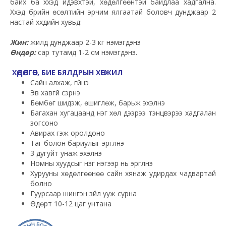
байх ба хүүхэд идэвхтэй, хөдөлгөөнтэй байдлаа хадгална.
Хүүхэд бүрийн өсөлтийн эрчим ялгаатай боловч дунджаар 2
настай хүүхдийн хувьд:
Жин:
жилд дунджаар 2-3 кг нэмэгдэнэ
Өндөр:
сар тутамд 1-2 см нэмэгдэнэ.
ХӨДӨЛГӨӨН, БИЕ БЯЛДРЫН ХӨГЖИЛ
Сайн алхаж, гүйнэ
Эв хавгүй үсэрнэ
Бөмбөг шидэж, өшиглөж, барьж эхэлнэ
Багахан хугацаанд нэг хөл дээрээ тэнцвэрээ хадгалан
зогсоно
Авирах гэж оролдоно
Таг болон бариулыг эргүүлнэ
3 дугуйт унаж эхэлнэ
Номны хуудсыг нэг нэгээр нь эргүүлнэ
Хурууны хөдөлгөөнөө сайн хянаж удирдах чадвартай
болно
Гуурсаар шингэн зүйл ууж сурна
Өдөрт 10-12 цаг унтана