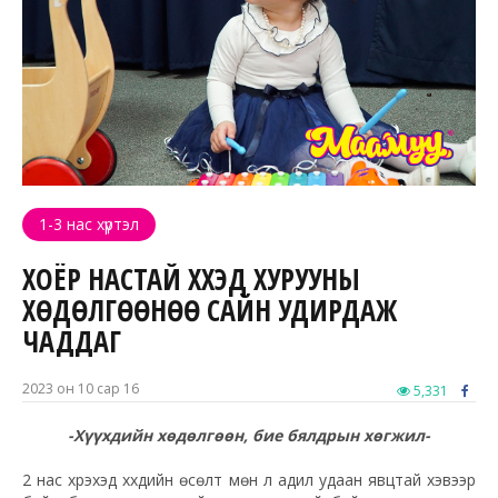
1-3 нас хүртэл
ХОЁР НАСТАЙ ХҮҮХЭД ХУРУУНЫ
ХӨДӨЛГӨӨНӨӨ САЙН УДИРДАЖ
ЧАДДАГ
2023 он 10 сар 16
5,331
-Хүүхдийн хөдөлгөөн, бие бялдрын хөгжил-
2 нас хүрэхэд хүүхдийн өсөлт мөн л адил удаан явцтай хэвээр