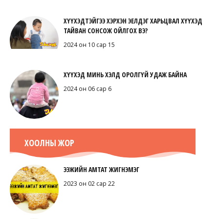
ХҮҮХЭДТЭЙГЭЭ ХЭРХЭН ЭЕЛДЭГ ХАРЬЦВАЛ ХҮҮХЭД
ТАЙВАН СОНСОЖ ОЙЛГОХ ВЭ?
2024 он 10 сар 15
ХҮҮХЭД МИНЬ ХЭЛД ОРОЛГҮЙ УДАЖ БАЙНА
2024 он 06 сар 6
ХООЛНЫ ЖОР
ЭЭЖИЙН АМТАТ ЖИГНЭМЭГ
2023 он 02 сар 22