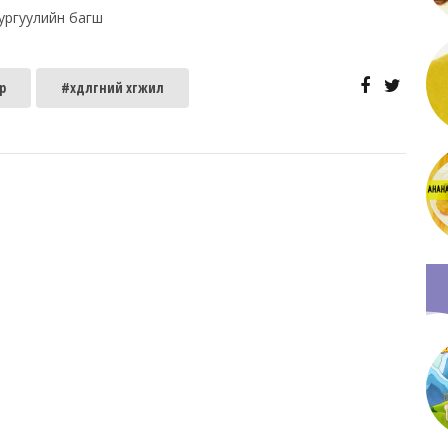
ургуулийн багш
р
#хөдөлгөөний хөгжил