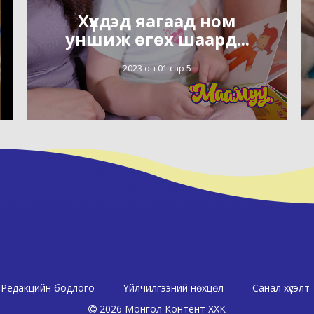
Хүүхдэд яагаад ном
уншиж өгөх шаард...
2023 он 01 сар 5
Редакцийн бодлого
Үйлчилгээний нөхцөл
Санал хүсэлт
2026 Монгол Контент ХХК