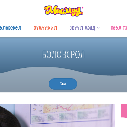
оловсрол
Хүмүүжил
Эрүүл мэнд
Хоол т
БОЛОВСРОЛ
Бүгд