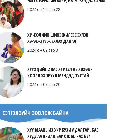
HALLOWEEN-ИЙ БАЯР, БЭЛЭГ БЭЛДЭХ САНАА
2024 он 10 сар 28
ХИЧЭЭЛИЙН ШИНЭ ЖИЛЭЭС ЭХЛЭН
ХЭРЭГЖҮҮЛЖ ЭХЛЭХ ДАДАЛ
2024 он 09 сар 3
ХҮҮХДИЙГ 2 НАС ХҮРТЭЛ НЬ ХӨХӨӨР
ХООЛЛОХ ЭРҮҮЛ МЭНДЭД ТУСТАЙ
2024 он 07 сар 20
СЭТГЭЛЗҮЙЧ ЗӨВЛӨЖ БАЙНА
ХҮҮ МААНЬ ИХ УУР БУХИМДАЛТАЙ, БАС
ХУДЛАА ЯРИАД БАЙХ ЮМ. ЯАХ ВЭ?