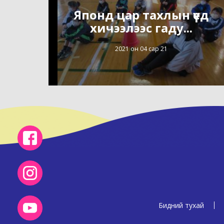
Японд цар тахлын үед
хичээлээс гаду...
2021 он 04 сар 21
Бидний тухай