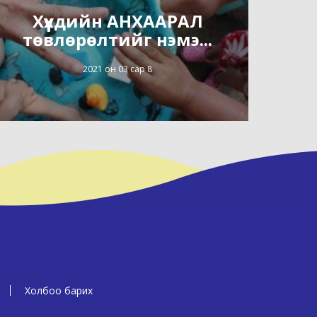
Хүүхдийн АНХААРАЛ
төвлөрөлтийг нэмэ...
2021 он 03 сар 8
Холбоо барих