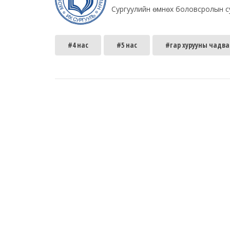
Сургуулийн өмнөх боловсролын с
#4 нас
#5 нас
#гар хурууны чадва