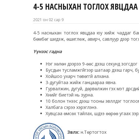
4-5 НАСНЫХАН ТОГЛОХ ЯВЦДАА
2021 он 02 сар 9
4-5 насныхан тоглох явцдаа юу хийж чаддаг байх 
бөмбөг шидэж, өшиглөж, авирч, савлуур дээр тог
Үүнээс гадна
Нэг хөлөн дээрээ 9-өөс дээш секунд зогсдог
Бусдын тусламжгүйгээр шатаар дээш гарч, б
Хойшоо ухарч төвөггүй алхана.
3-дугуйтаа жийж ганцаараа явна.
Гурвалжин, дугуй, дөрвөлжин гэх мэт дүрсүүди
Хүнийг биетэй нь зурна.
10 болон түүнээс дээш тооны эвлүүлдэг тогло
Халбага сэрээ хэрэглэнэ.
Хувцсаа өмсөх тайлах, шүдээ өөрөө угаах зэр
Зөвлөх:
н.Төртогтох