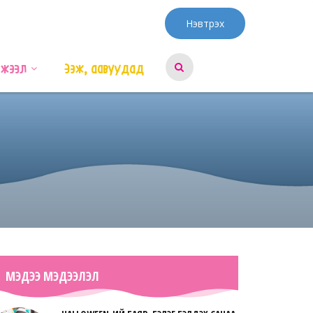
Нэвтрэх
эжээл
Ээж, аавуудад
МЭДЭЭ МЭДЭЭЛЭЛ