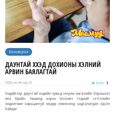
Боловсрол
ДАУНТАЙ ХҮҮХЭД ДОХИОНЫ ХЭЛНИЙ
АРВИН БАЯЛАГТАЙ
2020 он 04 сар 25
4,550
Хэдийгээр даунтай хүүхдийн хувьд оюуны хөгжлийн бэрхшээл
янз бүрийн түвшинд илрэх боловч тэдний сэтгэлийн
хөдөлгөөн харьцангуй өндөр хэмжээнд хадгалагдан үлдсэн
байдаг.