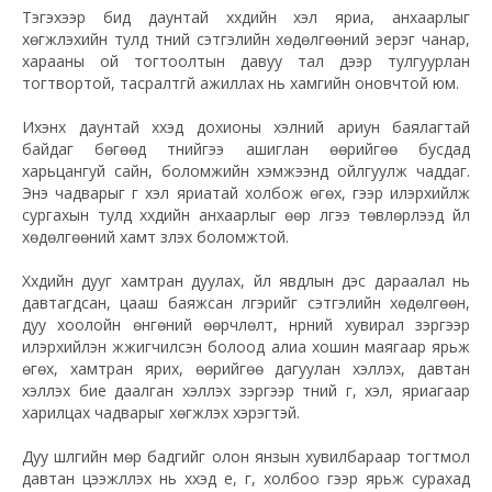
Тэгэхээр бид даунтай хүүхдийн хэл яриа, анхаарлыг
хөгжүүлэхийн тулд түүний сэтгэлийн хөдөлгөөний эерэг чанар,
харааны ой тогтоолтын давуу тал дээр тулгуурлан
тогтвортой, тасралтгүй ажиллах нь хамгийн оновчтой юм.
Ихэнх даунтай хүүхэд дохионы хэлний ариун баялагтай
байдаг бөгөөд түүнийгээ ашиглан өөрийгөө бусдад
харьцангуй сайн, боломжийн хэмжээнд ойлгуулж чаддаг.
Энэ чадварыг үг хэл яриатай холбож өгөх, үгээр илэрхийлж
сургахын тулд хүүхдийн анхаарлыг өөр лүүгээ төвлөрүүлээд үйл
хөдөлгөөний хамт үзүүлэх боломжтой.
Хүүхдийн дууг хамтран дуулах, үйл явдлын дэс дараалал нь
давтагдсан, цааш баяжсан үлгэрийг сэтгэлийн хөдөлгөөн,
дуу хоолойн өнгөний өөрчлөлт, нүүрний хувирал зэргээр
илэрхийлэн жүжигчилсэн болоод алиа хошин маягаар ярьж
өгөх, хамтран ярих, өөрийгөө дагуулан хэлүүлэх, давтан
хэлүүлэх бие даалган хэлүүлэх зэргээр түүний үг, хэл, яриагаар
харилцах чадварыг хөгжүүлэх хэрэгтэй.
Дуу шүлгийн мөр бадгийг олон янзын хувилбараар тогтмол
давтан цээжлүүлэх нь хүүхэд үе, үг, холбоо үгээр ярьж сурахад