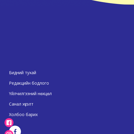
Бидний тухай
Редакцийн бодлого
Үйлчилгээний нөхцөл
Санал хүсэлт
Холбоо барих