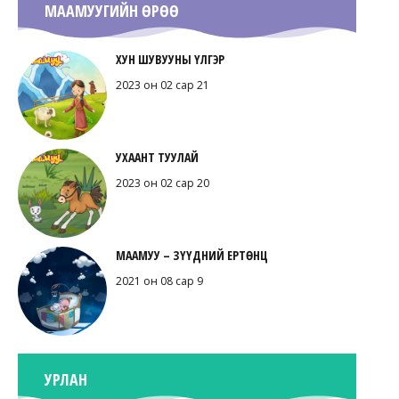
МААМУУГИЙН ӨРӨӨ
ХУН ШУВУУНЫ ҮЛГЭР
2023 он 02 сар 21
УХААНТ ТУУЛАЙ
2023 он 02 сар 20
МААМУУ – ЗҮҮДНИЙ ЕРТӨНЦ
2021 он 08 сар 9
УРЛАН