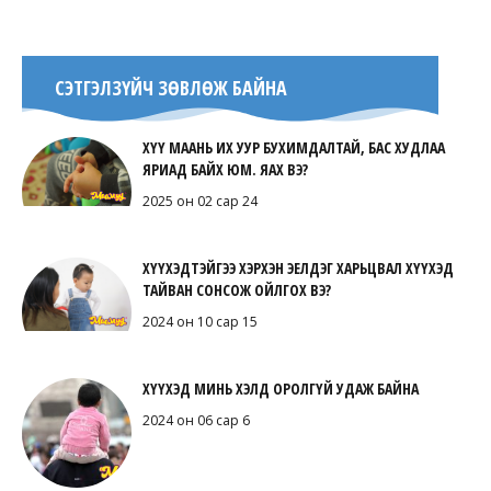
СЭТГЭЛЗҮЙЧ ЗӨВЛӨЖ БАЙНА
ХҮҮ МААНЬ ИХ УУР БУХИМДАЛТАЙ, БАС ХУДЛАА
ЯРИАД БАЙХ ЮМ. ЯАХ ВЭ?
2025 он 02 сар 24
ХҮҮХЭДТЭЙГЭЭ ХЭРХЭН ЭЕЛДЭГ ХАРЬЦВАЛ ХҮҮХЭД
ТАЙВАН СОНСОЖ ОЙЛГОХ ВЭ?
2024 он 10 сар 15
ХҮҮХЭД МИНЬ ХЭЛД ОРОЛГҮЙ УДАЖ БАЙНА
2024 он 06 сар 6