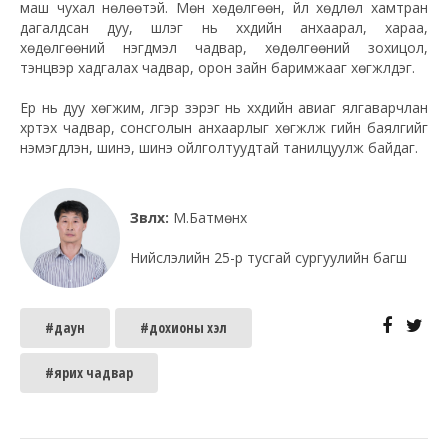
маш чухал нөлөөтэй. Мөн хөдөлгөөн, үйл хөдлөл хамтран
дагалдсан дуу, шүлэг нь хүүхдийн анхаарал, хараа,
хөдөлгөөний нэгдмэл чадвар, хөдөлгөөний зохицол,
тэнцвэр хадгалах чадвар, орон зайн баримжааг хөгжүүлдэг.
Ер нь дуу хөгжим, үлгэр зэрэг нь хүүхдийн авиаг ялгаварчлан
хүртэх чадвар, сонсголын анхаарлыг хөгжүүлж үгийн баялгийг
нэмэгдүүлэн, шинэ, шинэ ойлголтуудтай танилцуулж байдаг.
Зөвлөх:
М.Батмөнх
Нийслэлийн 25-р тусгай сургуулийн багш
#даун
#дохионы хэл
#ярих чадвар