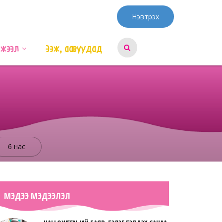
Нэвтрэх
эжээл
Ээж, аавуудад
6 нас
МЭДЭЭ МЭДЭЭЛЭЛ