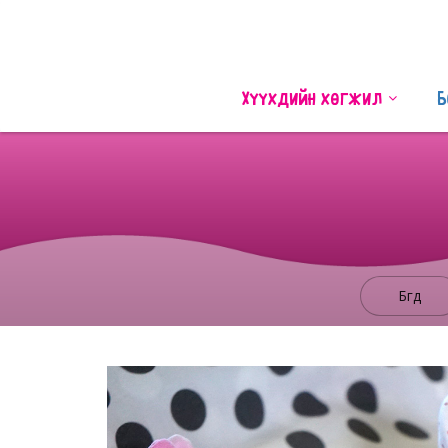
Хүүхдийн хөгжил
Б
Бүгд