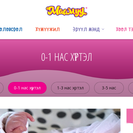
оловсрол
Хүмүүжил
Эрүүл мэнд
Хоол т
0-1 НАС ХҮРТЭЛ
0-1 нас хүртэл
1-3 нас хүртэл
3-5 нас