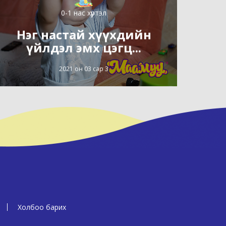
0-1 нас хүртэл
Нэг настай хүүхдийн
үйлдэл эмх цэгц...
2021 он 03 сар 3
Холбоо барих