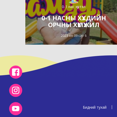
0-1 нас хүртэл
0-1 НАСНЫ ХҮҮХДИЙН
ОРЧНЫ ХҮМҮҮЖИЛ
2023 он 09 сар 6
Бидний тухай