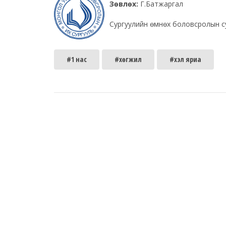
Зөвлөх:
Г.Батжаргал
Сургуулийн өмнөх боловсролын с
#1 нас
#хөгжил
#хэл яриа