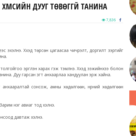
 ХҮМҮҮСИЙН ДУУГ ТӨВӨГГҮЙ ТАНИНА
7,836
еэс эхэлнэ. Хүүхэд төрсөн цагаасаа чичрэлт, доргилт зэргийг
ина.
үү толгойгоо эргүүлэн харах гэж тэмүүлнэ. Хүүхэд ээжийнхээ болон
анина. Дуу гарсан зүгт анхаарлаа хандуулан эрж хайна.
г анхааралтай сонсож, амны хөдөлгөөн, нүүрний хөдөлгөөн
 Зарим нэг авиаг тод хэлнэ.
 сонсоод давтаж хэлнэ.