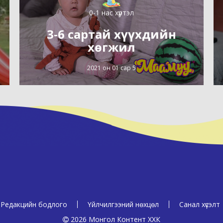
0-1 нас хүртэл
3-6 сартай хүүхдийн
хөгжил
2021 он 01 сар 5
Редакцийн бодлого
Үйлчилгээний нөхцөл
Санал хүсэлт
2026 Монгол Контент ХХК