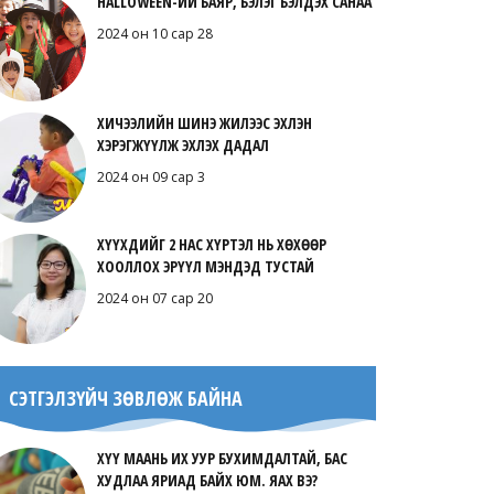
HALLOWEEN-ИЙ БАЯР, БЭЛЭГ БЭЛДЭХ САНАА
2024 он 10 сар 28
ХИЧЭЭЛИЙН ШИНЭ ЖИЛЭЭС ЭХЛЭН
ХЭРЭГЖҮҮЛЖ ЭХЛЭХ ДАДАЛ
2024 он 09 сар 3
ХҮҮХДИЙГ 2 НАС ХҮРТЭЛ НЬ ХӨХӨӨР
ХООЛЛОХ ЭРҮҮЛ МЭНДЭД ТУСТАЙ
2024 он 07 сар 20
СЭТГЭЛЗҮЙЧ ЗӨВЛӨЖ БАЙНА
ХҮҮ МААНЬ ИХ УУР БУХИМДАЛТАЙ, БАС
ХУДЛАА ЯРИАД БАЙХ ЮМ. ЯАХ ВЭ?