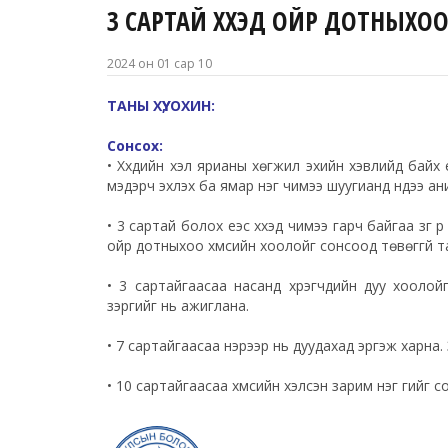
3 САРТАЙ ХҮҮХЭД ОЙР ДОТНЫХОО
2024 он 01 сар 10
ТАНЫ ХҮҮ, ОХИН:
Сонсох:
• Хүүхдийн хэл ярианы хөгжил эхийн хэвлийд байх ү
мэдэрч эхлэх ба ямар нэг чимээ шуугианд нүдээ ан
• 3 сартай болох үеэс хүүхэд чимээ гарч байгаа зүг р
ойр дотныхоо хүмүүсийн хоолойг сонсоод төвөггүй т
• 3 сартайгаасаа насанд хүрэгчдийн дуу хоолой
зэргийг нь ажиглана.
• 7 сартайгаасаа нэрээр нь дуудахад эргэж харна.
• 10 сартайгаасаа хүмүүсийн хэлсэн зарим нэг үгийг