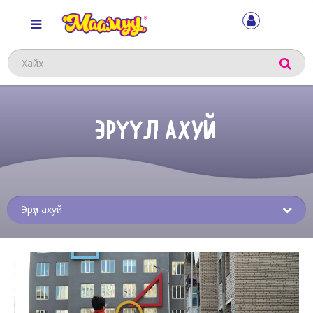
Хайх
ЭРҮҮЛ АХУЙ
Sub
menu