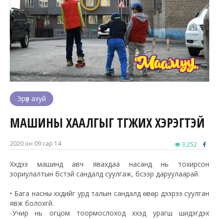
Эрүүл ахуй
МАШИНЫ ХААЛГЫГ ТҮГЖИХ ХЭРЭГТЭЙ
2020 он 09 сар 14
3,252
Хүүхдээ машинд авч явахдаа насанд нь тохирсон
зориулалтын бүстэй сандалд суулгаж, бүсээр даруулаарай.
• Бага насны хүүхдийг урд талын сандалд өвөр дээрээ суулган
явж болохгүй.
-Учир нь огцом тоормослоход хүүхэд урагш шидэгдэх