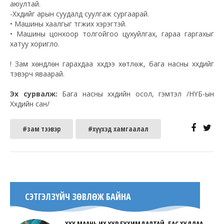
аюултай.
-Хүүхдийг арын суудалд суулгаж сургаарай.
• Машины хаалгыг түгжих хэрэгтэй.
• Машины цонхоор толгойгоо цухуйлгах, гараа гаргахыг
хатуу хоригло.
! Зам хөндлөн гарахдаа хүүхдээ хөтлөж, бага насны хүүхдийг
тэвэрч яваарай.
Эх сурвалж:
Бага насны хүүхдийн осол, гэмтэл /НҮБ-ын
Хүүхдийн сан/
#зам тээвэр
#хүүхэд хамгаалал
СЭТГЭЛЗҮЙЧ ЗӨВЛӨЖ БАЙНА
ХҮҮ МААНЬ ИХ УУР БУХИМДАЛТАЙ, БАС ХУДЛАА