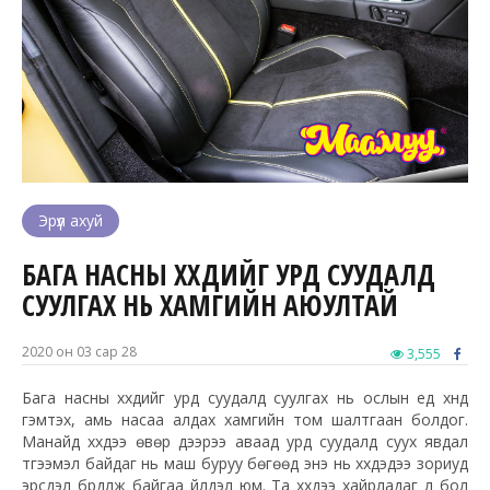
Эрүүл ахуй
БАГА НАСНЫ ХҮҮХДИЙГ УРД СУУДАЛД
СУУЛГАХ НЬ ХАМГИЙН АЮУЛТАЙ
2020 он 03 сар 28
3,555
Бага насны хүүхдийг урд суудалд суулгах нь ослын үед хүнд
гэмтэх, амь насаа алдах хамгийн том шалтгаан болдог.
Манайд хүүхдээ өвөр дээрээ аваад урд суудалд суух явдал
түгээмэл байдаг нь маш буруу бөгөөд энэ нь хүүхдэдээ зориуд
эрсдэл бүрдүүлж байгаа үйлдэл юм. Та хүүхдээ хайрладаг л бол