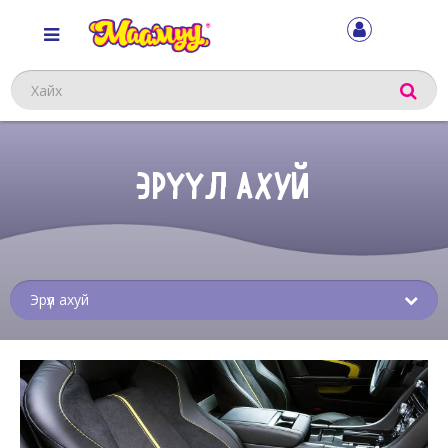
Хайх
ЭРҮҮЛ АХУЙ
Sub
menu