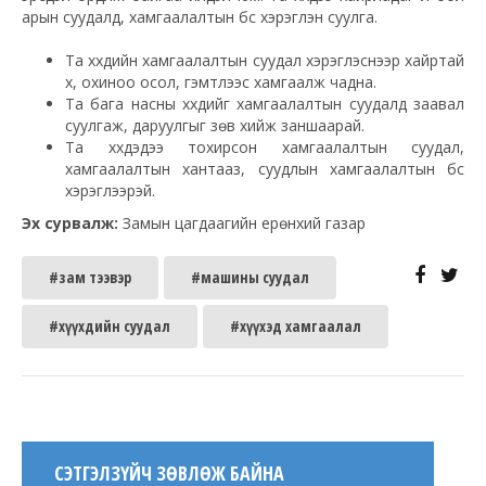
арын суудалд, хамгаалалтын бүс хэрэглэн суулга.
Та хүүхдийн хамгаалалтын суудал хэрэглэснээр хайртай
хүү, охиноо осол, гэмтлээс хамгаалж чадна.
Та бага насны хүүхдийг хамгаалалтын суудалд заавал
суулгаж, даруулгыг зөв хийж заншаарай.
Та хүүхдэдээ тохирсон хамгаалалтын суудал,
хамгаалалтын хантааз, суудлын хамгаалалтын бүс
хэрэглээрэй.
Эх сурвалж:
Замын цагдаагийн ерөнхий газар
#зам тээвэр
#машины суудал
#хүүхдийн суудал
#хүүхэд хамгаалал
СЭТГЭЛЗҮЙЧ ЗӨВЛӨЖ БАЙНА