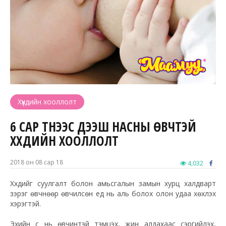
Хүүхдийн хооллолт
6 САР ТҮҮНЭЭС ДЭЭШ НАСНЫ ӨВЧТЭЙ
ХҮҮХДИЙН ХООЛЛОЛТ
2018 он 08 сар 18
4,032
Хүүхдийг суулгалт болон амьсгалын замын хурц халдварт
зэрэг өвчнөөр өвчилсөн үед нь аль болох олон удаа хөхүүлэх
хэрэгтэй.
Эхийн сүү нь өвчинтэй тэмцэх, жин алдахаас сэргийлэх,