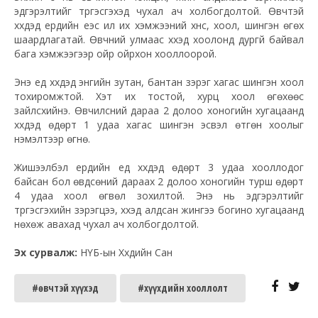
эдгэрэлтийг түргэсгэхэд чухал ач холбогдолтой. Өвчтэй
хүүхдэд ердийн үеэс илүү их хэмжээний хүнс, хоол, шингэн өгөх
шаардлагатай. Өвчний улмаас хүүхэд хоолонд дургүй байвал
бага хэмжээгээр ойр ойрхон хооллоорой.
Энэ үед хүүхдэд энгийн зутан, бантан зэрэг хагас шингэн хоол
тохиромжтой. Хэт их тостой, хурц хоол өгөхөөс
зайлсхийнэ. Өвчилсний дараа 2 долоо хоногийн хугацаанд
хүүхдэд өдөрт 1 удаа хагас шингэн эсвэл өтгөн хоолыг
нэмэлтээр өгнө.
Жишээлбэл ердийн үед хүүхдэд өдөрт 3 удаа хооллодог
байсан бол өвдсөний дараах 2 долоо хоногийн турш өдөрт
4 удаа хоол өгвөл зохилтой. Энэ нь эдгэрэлтийг
түргэсгэхийн зэрэгцээ, хүүхэд алдсан жингээ богино хугацаанд
нөхөж авахад чухал ач холбогдолтой.
Эх сурвалж:
НҮБ-ын Хүүхдийн Сан
#өвчтэй хүүхэд
#хүүхдийн хооллолт