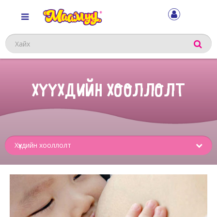
Хайх
ХҮҮХДИЙН ХООЛЛОЛТ
Sub
menu