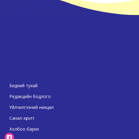
Бидний тухай
Редакцийн бодлого
Үйлчилгээний нөхцөл
Санал хүсэлт
Холбоо барих