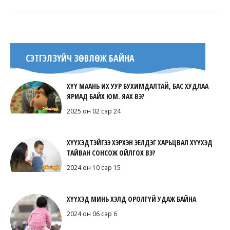
СЭТГЭЛЗҮЙЧ ЗӨВЛӨЖ БАЙНА
ХҮҮ МААНЬ ИХ УУР БУХИМДАЛТАЙ, БАС ХУДЛАА
ЯРИАД БАЙХ ЮМ. ЯАХ ВЭ?
2025 он 02 сар 24
ХҮҮХЭДТЭЙГЭЭ ХЭРХЭН ЭЕЛДЭГ ХАРЬЦВАЛ ХҮҮХЭД
ТАЙВАН СОНСОЖ ОЙЛГОХ ВЭ?
2024 он 10 сар 15
ХҮҮХЭД МИНЬ ХЭЛД ОРОЛГҮЙ УДАЖ БАЙНА
2024 он 06 сар 6