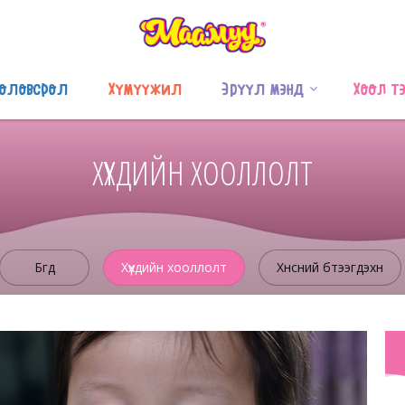
оловсрол
Хүмүүжил
Эрүүл мэнд
Хоол т
ХҮҮХДИЙН ХООЛЛОЛТ
Бүгд
Хүүхдийн хооллолт
Хүнсний бүтээгдэхүүн