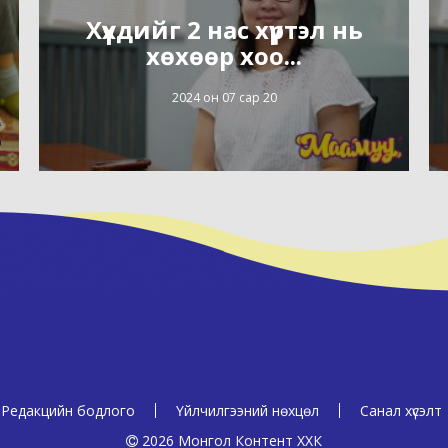
Хүүхдийг 2 нас хүртэл нь
хөхөөр хоо...
2024 он 07 сар 20
Редакцийн бодлого
Үйлчилгээний нөхцөл
Санал хүсэлт
2026 Монгол Контент ХХК