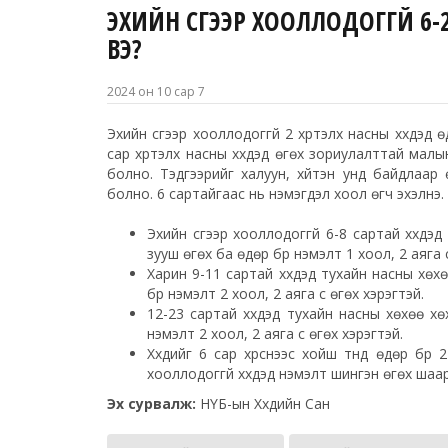
ЭХИЙН СҮҮГЭЭР ХООЛЛОДОГГҮЙ 6-
ВЭ?
2024 он 10 сар 7
Эхийн сүүгээр хооллодоггүй 2 хүртэлх насны хүүхдэд
сар хүртэлх насны хүүхдэд өгөх зориулалттай малы
болно. Тэдгээрийг халуун, хүйтэн унд байдлаа
болно. 6 сартайгаас нь нэмэгдэл хоол өгч эхэлнэ.
Эхийн сүүгээр хооллодоггүй 6-8 сартай хүүхд
зууш өгөх ба өдөр бүр нэмэлт 1 хоол, 2 аяга сү
Харин 9-11 сартай хүүхдэд тухайн насны хөх
бүр нэмэлт 2 хоол, 2 аяга сүү өгөх хэрэгтэй.
12-23 сартай хүүхдэд тухайн насны хөхөө хө
нэмэлт 2 хоол, 2 аяга сүү өгөх хэрэгтэй.
Хүүхдийг 6 сар хүрснээс хойш түүнд өдөр бүр
хооллодоггүй хүүхдэд нэмэлт шингэн өгөх шаа
Эх сурвалж:
НҮБ-ын Хүүхдийн Сан