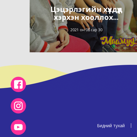
Цэцэрлэгийн хүүхдүүд
хэрхэн хооллох...
2021 он 08 сар 30
Бидний тухай