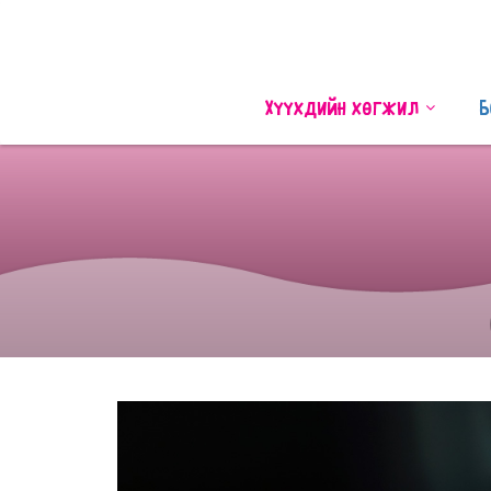
Хүүхдийн хөгжил
Б