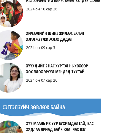
HALLOWEEN-ИЙ БАЯР, БЭЛЭГ БЭЛДЭХ САНАА
2024 он 10 сар 28
ХИЧЭЭЛИЙН ШИНЭ ЖИЛЭЭС ЭХЛЭН
ХЭРЭГЖҮҮЛЖ ЭХЛЭХ ДАДАЛ
2024 он 09 сар 3
ХҮҮХДИЙГ 2 НАС ХҮРТЭЛ НЬ ХӨХӨӨР
ХООЛЛОХ ЭРҮҮЛ МЭНДЭД ТУСТАЙ
2024 он 07 сар 20
СЭТГЭЛЗҮЙЧ ЗӨВЛӨЖ БАЙНА
ХҮҮ МААНЬ ИХ УУР БУХИМДАЛТАЙ, БАС
ХУДЛАА ЯРИАД БАЙХ ЮМ. ЯАХ ВЭ?