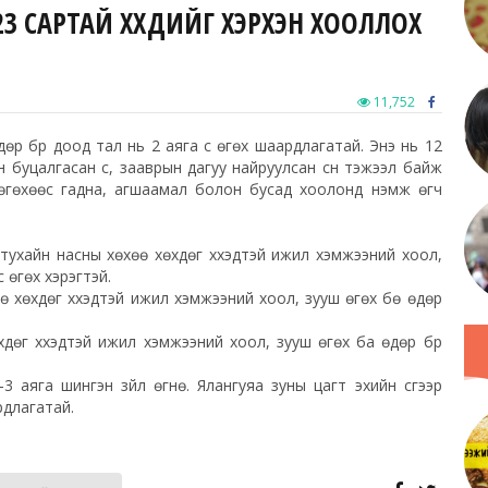
23 САРТАЙ ХҮҮХДИЙГ ХЭРХЭН ХООЛЛОХ
11,752
 өдөр бүр доод тал нь 2 аяга сүү өгөх шаардлагатай. Энэ нь 12
н буцалгасан сүү, зааврын дагуу найруулсан сүүн тэжээл байж
р өгөхөөс гадна, агшаамал болон бусад хоолонд нэмж өгч
эд тухайн насны хөхөө хөхдөг хүүхэдтэй ижил хэмжээний хоол,
ү өгөх хэрэгтэй.
өө хөхдөг хүүхэдтэй ижил хэмжээний хоол, зууш өгөх бө өдөр
хдөг хүүхэдтэй ижил хэмжээний хоол, зууш өгөх ба өдөр бүр
 2-3 аяга шингэн зүйл өгнө. Ялангуяа зуны цагт эхийн сүүгээр
рдлагатай.