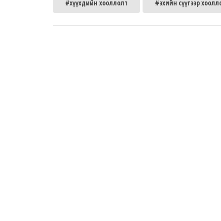
#хүүхдийн хооллолт
#эхийн сүүгээр хоолл