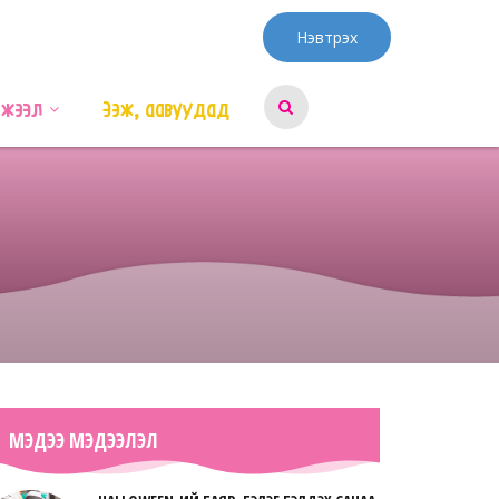
Нэвтрэх
эжээл
Ээж, аавуудад
МЭДЭЭ МЭДЭЭЛЭЛ