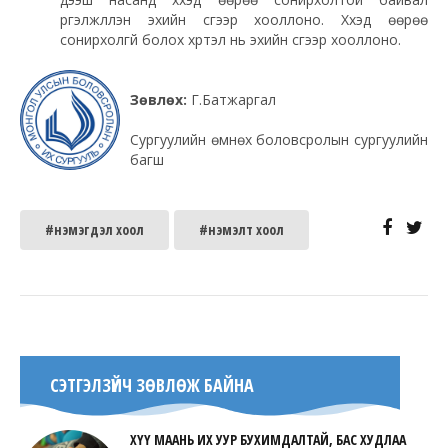
үргэлжлүүлэн эхийн сүүгээр хооллоно. Хүүхэд өөрөө
сонирхолгүй болох хүртэл нь эхийн сүүгээр хооллоно.
Зөвлөх:
Г.Батжаргал
Сургуулийн өмнөх боловсролын сургуулийн
багш
#нэмэгдэл хоол
#нэмэлт хоол
СЭТГЭЛЗҮЙЧ ЗӨВЛӨЖ БАЙНА
ХҮҮ МААНЬ ИХ УУР БУХИМДАЛТАЙ, БАС ХУДЛАА