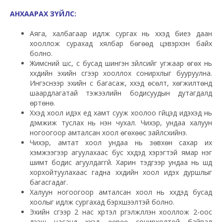
АНХААРАХ ЗҮЙЛС:
Аяга, халбагаар идүүлж сургах нь хүүхэд биеэ даан
хооллож сурахад хялбар бөгөөд цэвэрхэн байх
болно.
Жимсний шүүс, сүү бусад шингэн зүйлсийг угжаар өгөх нь
хүүхдийн эхийн сүүгээр хооллох сонирхлыг бууруулна.
Ингэснээр эхийн сүү багасаж, хүүхэд өсөлт, хөгжилтөнд
шаардлагатай тэжээлийн бодисуудын дутагдалд
өртөнө.
Хүүхэд хоол идэх үед хамт сууж хоолоо гүйцэд идэхэд нь
дэмжиж туслах нь нэн чухал. Чихэр, ундаа халуун
ногоогоор амталсан хоол өгөхөөс зайлсхийнэ.
Чихэр, амтат хоол ундаа нь зөвхөн сахар их
хэмжээгээр агуулахаас бус хүүхдэд хэрэгтэй ямар нэг
шимт бодис агуулдаггүй. Харин тэ‎дгээр ундаа нь шүд
хорхойтуулахаас гадна хүүхдийн хоол идэх дуршлыг
багасгадаг.
Халуун ногоогоор амталсан хоол нь хүүхдэд бусад
хоолыг идүүлж сургахад бэ‎рхшээлтэй болно.
Эхийн сүүгээр 2 нас хүртэл үргэлжлүүлэн хооллож 2-оос
дээш насанд хүүхэд өөрөө сонирхолтой байвал