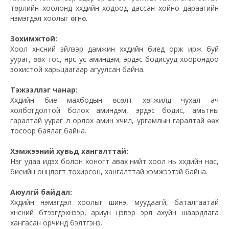
төрлийн хоолонд хүүхдийн ходоод дассан хойно дараагийн
нэмэгдэл хоолыг өгнө.
Зохимжтой:
Хоол хүнсний зүйлээр дамжин хүүхдийн биед орж ирж буй
уураг, өөх тос, нүүрс ус аминдэм, эрдэс бодисууд хоорондоо
зохистой харьцаагаар агуулсан байна.
Тэжээллэг чанар:
Хүүхдийн бие махбодын өсөлт хөгжилд чухал ач
холбогдолтой болох аминдэм, эрдэс бодис, амьтны
гаралтай уураг үл орлох амин хүчил, ургамлын гаралтай өөх
тосоор баялаг байна.
Хэмжээний хувьд хангалттай:
Нэг удаа идэх болон хоногт авах нийт хоол нь хүүхдийн нас,
биеийн онцлогт тохирсон, хангалттай хэмжээтэй байна.
Аюулгүй байдал:
Хүүхдийн нэмэгдэл хоолыг шинэ, муудаагүй, баталгаатай
хүнсний бүтээгдэхүүнээр, ариун цэвэр эрүүл ахуйн шаардлага
хангасан орчинд бэлтгэнэ.