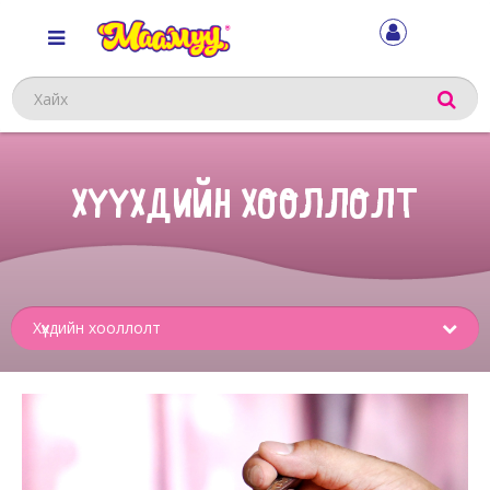
Хайх
ХҮҮХДИЙН ХООЛЛОЛТ
Sub
menu