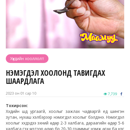
Хүүхдийн хооллолт
НЭМЭГДЭЛ ХООЛОНД ТАВИГДАХ
ШААРДЛАГА
2023 он 01 сар 10
7,739
Тохирсон:
Хүүхдийн шүд ургаагүй, хоолыг зажлах чадваргүй үед шингэн
зутан, нухаш хэлбэрээр нэмэгдэл хоолыг бэлдэнэ. Нэмэгдэл
хоолыг хүүхдэдээ эхний өдөр 2-3 халбага, дараагийн өдөр 5-6
халбага гэх мэтээр өдөр бүр 20-30 граммыг нэмж өгөх ба нэг