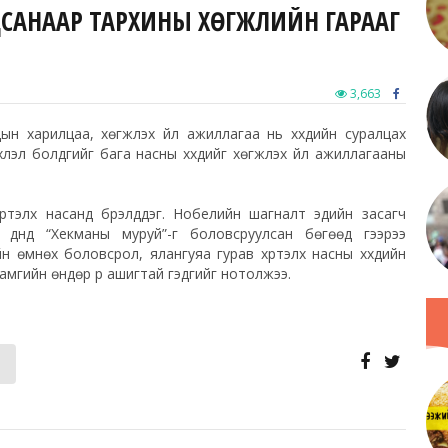
ЛЦСАНААР ТАРХИНЫ ХӨГЖЛИЙН ГАРААГ
3,663
ын харилцаа, хөгжүүлэх үйл ажиллагаа нь хүүхдийн суралцах
лэл болдгийг бага насны хүүхдийг хөгжүүлэх үйл ажиллагааны
хүртэлх насанд бүрэлддэг. Нобелийн шагналт эдийн засагч
дүнд “Хекманы муруй”-г боловсруулсан бөгөөд үүгээрээ
 өмнөх боловсрол, ялангуяа гурав хүртэлх насны хүүхдийн
амгийн өндөр үр ашигтай гэдгийг нотолжээ.