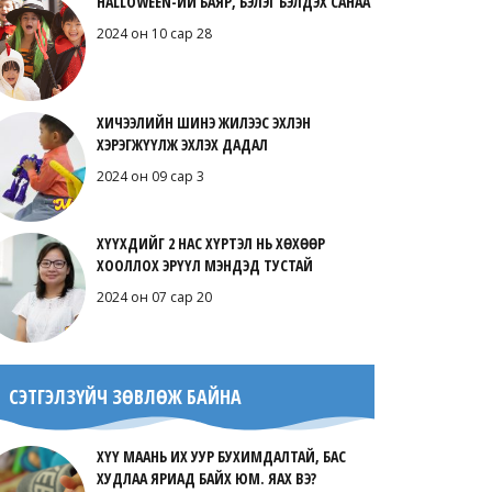
HALLOWEEN-ИЙ БАЯР, БЭЛЭГ БЭЛДЭХ САНАА
2024 он 10 сар 28
ХИЧЭЭЛИЙН ШИНЭ ЖИЛЭЭС ЭХЛЭН
ХЭРЭГЖҮҮЛЖ ЭХЛЭХ ДАДАЛ
2024 он 09 сар 3
ХҮҮХДИЙГ 2 НАС ХҮРТЭЛ НЬ ХӨХӨӨР
ХООЛЛОХ ЭРҮҮЛ МЭНДЭД ТУСТАЙ
2024 он 07 сар 20
СЭТГЭЛЗҮЙЧ ЗӨВЛӨЖ БАЙНА
ХҮҮ МААНЬ ИХ УУР БУХИМДАЛТАЙ, БАС
ХУДЛАА ЯРИАД БАЙХ ЮМ. ЯАХ ВЭ?