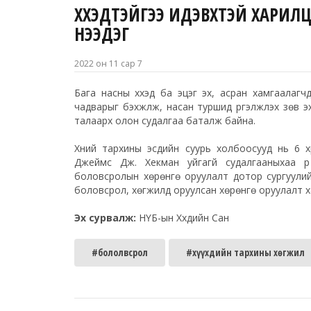
ХҮҮХЭДТЭЙГЭЭ ИДЭВХТЭЙ ХАРИ
НЭЭДЭГ
2022 он 11 сар 7
Бага насны хүүхэд ба эцэг эх, асран хамгаалагчд
чадварыг бэхжүүлж, насан туршид үргэлжлэх зөв эх
талаарх олон судалгаа баталж байна.
Хүний тархины эсүүдийн суурь холбоосууд нь 6 
Джеймс Дж. Хекман уйгагүй судалгааныхаа үр 
боловсролын хөрөнгө оруулалт дотор сургуулийн
боловсрол, хөгжилд оруулсан хөрөнгө оруулалт х
Эх сурвалж:
НҮБ-ын Хүүхдийн Сан
#бололвсрол
#хүүхдийн тархины хөгжил