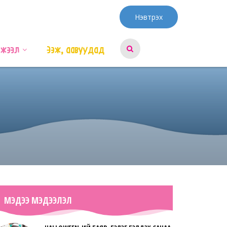
Нэвтрэх
эжээл
Ээж, аавуудад
МЭДЭЭ МЭДЭЭЛЭЛ