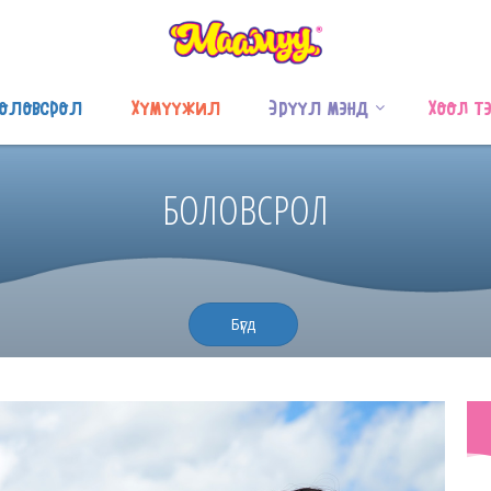
оловсрол
Хүмүүжил
Эрүүл мэнд
Хоол т
БОЛОВСРОЛ
Бүгд