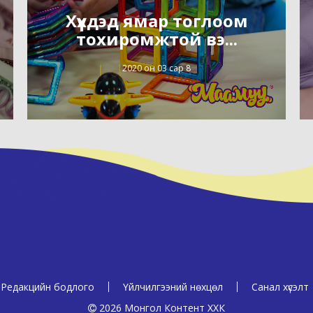
Хүүхдэд ямар тоглоом
тохиромжтой вэ...
2020 он 03 сар 8
Редакцийн бодлого
Үйлчилгээний нөхцөл
Санал хүсэлт
2026 Монгол Контент ХХК