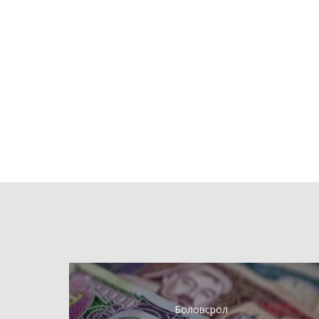
Боловсрол