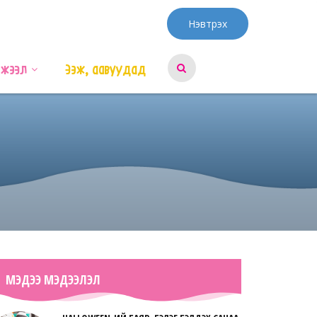
Нэвтрэх
эжээл
Ээж, аавуудад
МЭДЭЭ МЭДЭЭЛЭЛ