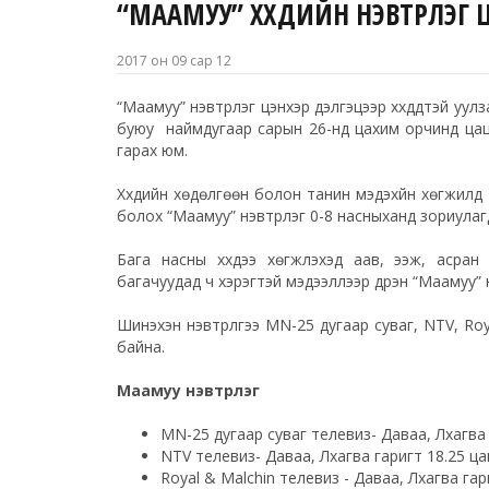
“МААМУУ” ХҮҮХДИЙН НЭВТРҮҮЛЭГ
2017 он 09 сар 12
“Маамуу” нэвтрүүлэг цэнхэр дэлгэцээр хүүхдүүдтэй у
буюу наймдугаар сарын 26-нд цахим орчинд цаца
гарах юм.
Хүүхдийн хөдөлгөөн болон танин мэдэхүйн хөгжилд 
болох “Маамуу” нэвтрүүлэг 0-8 насныханд зориула
Бага насны хүүхдээ хөгжүүлэхэд аав, ээж, асран
багачуудад ч хэрэгтэй мэдээллээр дүүрэн “Маамуу”
Шинэхэн нэвтрүүлгээ МN-25 дугаар суваг, NTV, R
байна.
Маамуу нэвтрүүлэг
МN-25 дугаар суваг телевиз- Даваа, Лхагва 
NTV телевиз- Даваа, Лхагва гаригт 18.25 ца
Royal & Malchin телевиз - Даваа, Лхагва гар