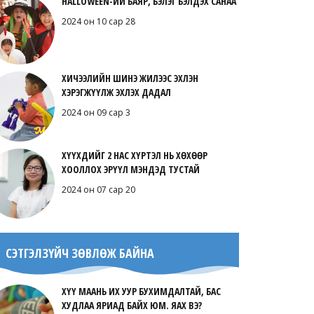
HALLOWEEN-ИЙ БАЯР, БЭЛЭГ БЭЛДЭХ САНАА
2024 он 10 сар 28
ХИЧЭЭЛИЙН ШИНЭ ЖИЛЭЭС ЭХЛЭН
ХЭРЭГЖҮҮЛЖ ЭХЛЭХ ДАДАЛ
2024 он 09 сар 3
ХҮҮХДИЙГ 2 НАС ХҮРТЭЛ НЬ ХӨХӨӨР
ХООЛЛОХ ЭРҮҮЛ МЭНДЭД ТУСТАЙ
2024 он 07 сар 20
СЭТГЭЛЗҮЙЧ ЗӨВЛӨЖ БАЙНА
ХҮҮ МААНЬ ИХ УУР БУХИМДАЛТАЙ, БАС
ХУДЛАА ЯРИАД БАЙХ ЮМ. ЯАХ ВЭ?