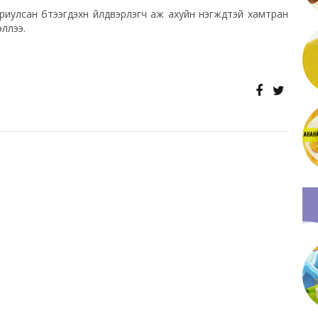
иулсан бүтээгдэхүүн үйлдвэрлэгч аж ахуйн нэгжүүдтэй хамтран
эллээ.