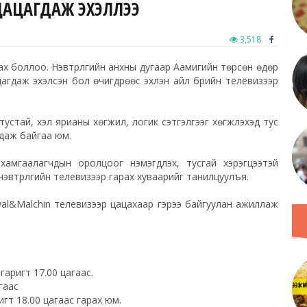
 ЦАЦАГДАЖ ЭХЭЛЛЭЭ
3,518
улзах боллоо. Нэвтрүүлгийн анхны дугаар Аамигийн төрсөн өдөр
гдаж эхэлсэн бол өчигдрөөс эхлэн айл бүрийн телевизээр
тустай, хэл ярианы хөгжил, логик сэтгэлгээг хөгжүүлэхэд тус
гдаж байгаа юм.
 хамгаалагчдын оролцоог нэмэгдүүлэх, тусгай хэрэгцээтэй
 нэвтрүүлгийн телевизээр гарах хуваарийг танилцуулъя.
oyal&Malchin телевизээр цацахаар гэрээ байгуулан ажиллаж
гаригт 17.00 цагаас.
гаас
игт 18.00 цагаас гарах юм.