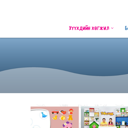
Хүүхдийн хөгжил
Б