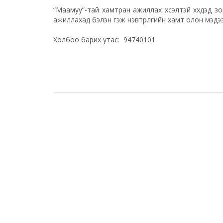
“Маамуу”-тай хамтран ажиллах хүсэлтэй хүүхдэд зор
ажиллахад бэлэн гэж нэвтрүүлгийн хамт олон мэдэ
Холбоо барих утас: 94740101