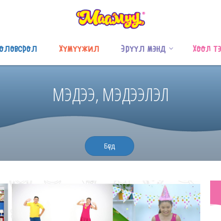
оловсрол
Хүмүүжил
Эрүүл мэнд
Хоол т
МЭДЭЭ, МЭДЭЭЛЭЛ
Бүгд