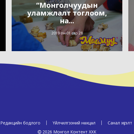
“Монголчуудын
уламжлалт тоглоом,
на...
2019 он 01 сар 28
Редакцийн бодлого
Үйлчилгээний нөхцөл
Санал хүсэлт
2026 Монгол Контент ХХК