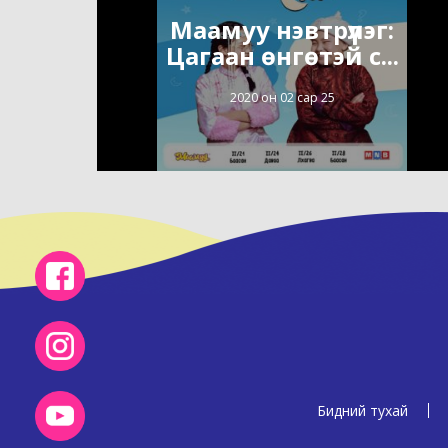
Маамуу нэвтрүүлэг:
Цагаан өнгөтэй с...
2020 он 02 сар 25
Бидний тухай