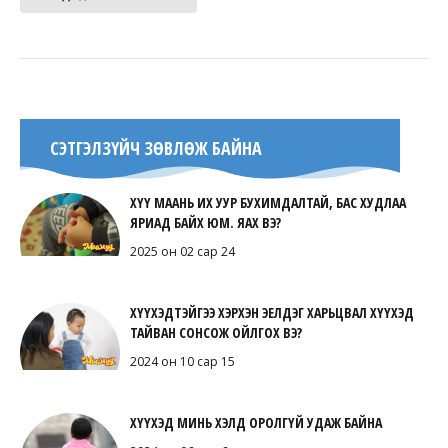
СЭТГЭЛЗҮЙЧ ЗӨВЛӨЖ БАЙНА
ХҮҮ МААНЬ ИХ УУР БУХИМДАЛТАЙ, БАС ХУДЛАА
ЯРИАД БАЙХ ЮМ. ЯАХ ВЭ?
2025 он 02 сар 24
ХҮҮХЭДТЭЙГЭЭ ХЭРХЭН ЭЕЛДЭГ ХАРЬЦВАЛ ХҮҮХЭД
ТАЙВАН СОНСОЖ ОЙЛГОХ ВЭ?
2024 он 10 сар 15
ХҮҮХЭД МИНЬ ХЭЛД ОРОЛГҮЙ УДАЖ БАЙНА