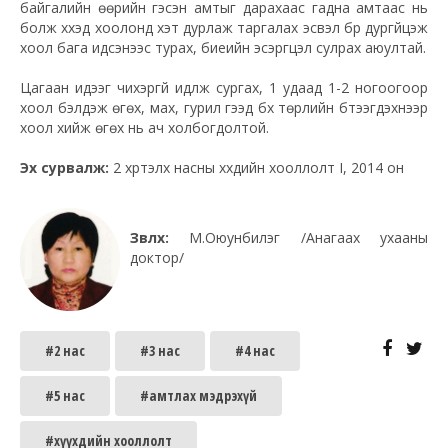
байгалийн өөрийн гэсэн амтыг дарахаас гадна амтаас нь
болж хүүхэд хоолонд хэт дурлаж таргалах эсвэл бүр дургүйцэж
хоол бага идсэнээс турах, биеийн эсэргүүцэл сулрах аюултай.
Цагаан идээг чихэргүй идүүлж сургах, 1 удаад 1-2 ногоогоор
хоол бэлдэж өгөх, мах, гурил гээд бүх төрлийн бүтээгдэхүүнээр
хоол хийж өгөх нь ач холбогдолтой.
Эх сурвалж:
2 хүртэлх насны хүүхдийн хооллолт I, 2014 он
Зөвлөх:
М.Оюунбилэг /Анагаах ухааны
доктор/
#2 нас
#3 нас
#4 нас
#5 нас
#амтлах мэдрэхүй
#хүүхдийн хооллолт