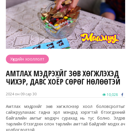
Хүүхдийн хооллолт
АМТЛАХ МЭДРЭХҮЙГ ЗӨВ ХӨГЖҮҮЛЭХЭД
ЧИХЭР, ДАВС ХОЁР СӨРӨГ НӨЛӨӨТЭЙ
2024 он 09 сар 30
10,028
Амтлах мэдрэхүйг зөв хөгжүүлснээр хоол боловсролтыг
сайжруулахаас гадна эрүүл мэндэд хэрэгтэй бүтээгдэхүүний
байгалийн амтыг мэдэрч сурахад нь тус болно. Элдэв
төрлийн бүтээгдэхүүн олон төрлийн амттай байдгийг мэдэх ач
холбогдолтой.