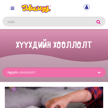
Хайх
ХҮҮХДИЙН ХООЛЛОЛТ
Sub
menu