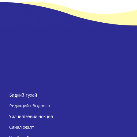
Бидний тухай
Редакцийн бодлого
Үйлчилгээний нөхцөл
Санал хүсэлт