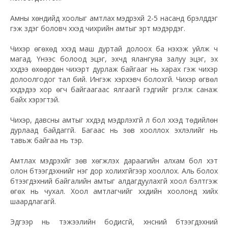
Амны хөндийд хоолыг амтлах мэдрэхүй 2-5 насанд бүрэлддэг
гэж үздэг боловч хүүхэд чихрийн амтыг эрт мэдэрдэг.
Чихэр өгөхөд хүүхэд маш дуртай долоох ба нэхэж уйлж ч
магад. Үүнээс болоод эцэг, эхчүүд ялангуяа залуу эцэг, эх
хүүхдээ өхөөрдөн чихэрт дурлаж байгааг нь харах гэж чихэр
долоолгодог тал бий. Ингэж хэрхэвч болохгүй. Чихэр өгвөл
хүүхдэдээ хор өгч байгаагаас ялгаагүй гэдгийг үргэлж санаж
байх хэрэгтэй.
Чихэр, давсны амтыг хүүхдэд мэдрүүлэхгүй л бол хүүхэд төдийлөн
дурлаад байдаггүй. Багаас нь зөв хооллох эхлэлийг нь
тавьж байгаа нь тэр.
Амтлах мэдрэхүйг зөв хөгжүүлэх дараагийн алхам бол хэт
олон бүтээгдэхүүнийг нэг дор холихгүйгээр хооллох. Аль болох
бүтээгдэхүүний байгалийн амтыг алдагдуулахгүй хоол бэлтгэж
өгөх нь чухал. Хоол амтлагчийг хүүхдийн хоолонд хийх
шаардлагагүй.
Эдгээр нь тэжээлийн бодисгүй, хүнсний бүтээгдэхүүний