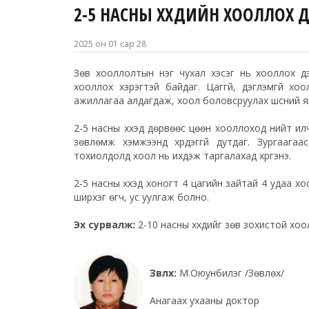
2-5 НАСНЫ ХҮҮХДИЙН ХООЛЛОХ 
2025 он 01 сар 28
Зөв хооллолтын нэг чухал хэсэг нь хооллох 
хооллох хэрэгтэй байдаг. Цаггүй, дэглэмгүй х
ажиллагаа алдагдаж, хоол боловсруулах шүүсний я
2-5 насны хүүхэд дөрвөөс цөөн хооллоход нийт ил
зөвлөмж хэмжээнд хүрдэггүй дутдаг. Зургаага
тохиолдолд хоол нь ихдэж таргалахад хүргэнэ.
2-5 насны хүүхэд хоногт 4 цагийн зайтай 4 удаа 
ширхэг өгч, ус уулгаж болно.
Эх сурвалж:
2-10 насны хүүхдийг зөв зохистой хоо
Зөвлөх:
М.Оюунбилэг /Зөвлөх/
Анагаах ухааны доктор