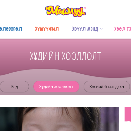
оловсрол
Хүмүүжил
Эрүүл мэнд
Хоол т
ХҮҮХДИЙН ХООЛЛОЛТ
Бүгд
Хүүхдийн хооллолт
Хүнсний бүтээгдэхүүн