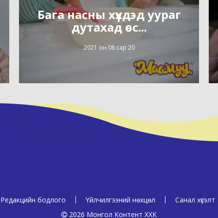
Бага насны хүүхдэд уураг
дутахад өс...
2021 он 08 сар 20
Редакцийн бодлого
Үйлчилгээний нөхцөл
Санал хүсэлт
2026 Монгол Контент ХХК