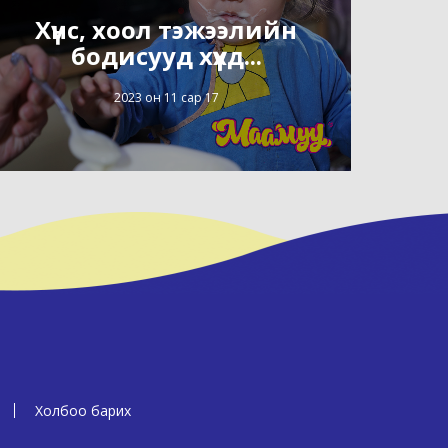
Хүнс, хоол тэжээлийн
бодисууд хүүхд...
2023 он 11 сар 17
Холбоо барих