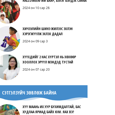
HALLOWEEN-ИЙ БАЯР, БЭЛЭГ БЭЛДЭХ САНАА
2024 он 10 сар 28
ХИЧЭЭЛИЙН ШИНЭ ЖИЛЭЭС ЭХЛЭН
ХЭРЭГЖҮҮЛЖ ЭХЛЭХ ДАДАЛ
2024 он 09 сар 3
ХҮҮХДИЙГ 2 НАС ХҮРТЭЛ НЬ ХӨХӨӨР
ХООЛЛОХ ЭРҮҮЛ МЭНДЭД ТУСТАЙ
2024 он 07 сар 20
СЭТГЭЛЗҮЙЧ ЗӨВЛӨЖ БАЙНА
ХҮҮ МААНЬ ИХ УУР БУХИМДАЛТАЙ, БАС
ХУДЛАА ЯРИАД БАЙХ ЮМ. ЯАХ ВЭ?