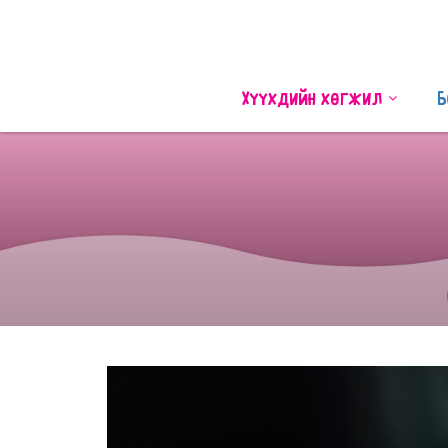
Хүүхдийн хөгжил
Б