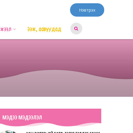
Нэвтрэх
эжээл
Ээж, аавуудад
МЭДЭЭ МЭДЭЭЛЭЛ