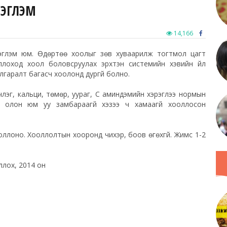
ДЭГЛЭМ
14,166
дэглэм юм. Өдөртөө хоолыг зөв хуваарилж тогтмол цагт
ооллоход хоол боловсруулах эрхтэн системийн хэвийн үйл
лгаралт багасч хоолонд дургүй болно.
члэг, кальци, төмөр, уураг, С аминдэмийн хэрэглээ нормын
ас олон юм уу замбараагүй хэзээ ч хамаагүй хооллосон
хооллоно. Хооллолтын хооронд чихэр, боов өгөхгүй. Жимс 1-2
ллох, 2014 он