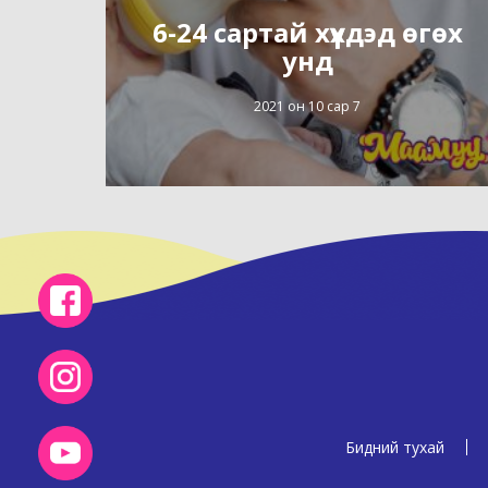
6-24 сартай хүүхдэд өгөх
унд
2021 он 10 сар 7
Бидний тухай