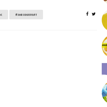
ас
#зөв хооллолт