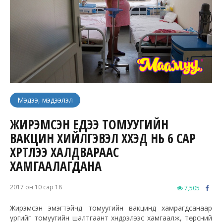
Мэдээ, мэдээлэл
ЖИРЭМСЭН ҮЕДЭЭ ТОМУУГИЙН
ВАКЦИН ХИЙЛГЭВЭЛ ХҮҮХЭД НЬ 6 САР
ХҮРТЛЭЭ ХАЛДВАРААС
ХАМГААЛАГДАНА
2017 он 10 сар 18
7,505
Жирэмсэн эмэгтэйчүүд томуугийн вакцинд хамрагдсанаар
ургийг томуугийн шалтгаант хүндрэлээс хамгаалж, төрсний