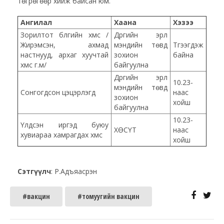
төгрөгөөр хийж байсан юм.
Ангилал
Хаана
Хэзээ
Зорилтот бүлгийн хүмүүс /
Дүүргийн эрүүл
Жирэмсэн, ахмад
мэндийн төвүүд
Түгээгдэж
настнууд, архаг хуучтай
зохион
байна
хүмүүс г.м/
байгуулна
Дүүргийн эрүүл
10.23-
мэндийн төвүүд
Сонгогдсон цэцэрлэгүүд
наас
зохион
хойш
байгуулна
10.23-
Үлдсэн иргэд буюу
ХӨСҮТ
наас
хувиараа хамрагдах хүмүүс
хойш
Сэтгүүлч
: Р.Адъяасүрэн
#вакцин
#томуугийн вакцин