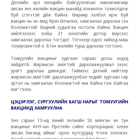
Дэлхийн эрүүл мэндийн байгууллагын зөвлөгөөгөөр
авсан энэ жилийн вакцин манайд зонхилон тохиолдож
буй үүсгэгчтэй дүйж байна. Өөрөөр хэлбэл ирж буй
вакцин нь хүн амд бүрэн үйлчилнэ, хамгаалах дархлаа үүсэх
боломжтойг бидний судалгаа нотолж байна. Вакцин
хийлгэснээс хойш 21 хоногийн дотор вирүсээс
хамгаалах дархлаа тогтдог. Тэгэхээр одоо хийхэд маш
тохиромжтой үе. Бүтэн жилийн турш дархлаа тогтоно.
Томуугийн вакциныг зургаан сараас доош хүүхдэд
хийдэггүй. Жирэмсэн эмэгтэйг дархлаажуулвал эхээс
урагт дархлаа дамждаг. Тиймээс дэлхий нийтээр
жирэмсэн эмэгтэйг дархлаажуулбал хүүхдийг зургаан сар
хүртэл нь хамгаалах боломжтой юм байна гэж байгаа
юм” гэлээ.
ЦЭЦЭРЛЭГ, СУРГУУЛИЙН БАГШ НАРЫГ ТОМУУГИЙН
ВАКЦИНД ХАМРУУЛНА
Энэ сарын 13-нд эхний ээлжийн 50 мянган хүн тун
вакциныг АНУ-ын Протейн сайнс корпорациас хүлээн
авсан бөгөөд аймаг орон нутгуудад түгээж эхэлжээ.
Эхний ээлжийн вакциныг зорилтот бүлэг буюу