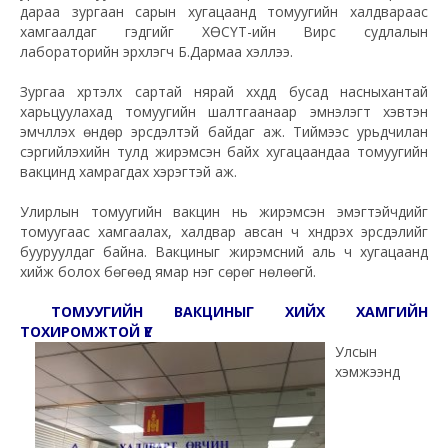
дараа зургаан сарын хугацаанд томуугийн халдвараас
хамгаалдаг гэдгийг ХӨСҮТ-ийн Вирүс судлалын
лабораторийн эрхлэгч Б.Дармаа хэллээ.
Зургаа хүртэлх сартай нярай хүүхдүүд бусад насныхантай
харьцуулахад томуугийн шалтгаанаар эмнэлэгт хэвтэн
эмчлүүлэх өндөр эрсдэлтэй байдаг аж. Тиймээс урьдчилан
сэргийлэхийн тулд жирэмсэн байх хугацаандаа томуугийн
вакцинд хамрагдах хэрэгтэй аж.
Улирлын томуугийн вакцин нь жирэмсэн эмэгтэйчүүдийг
томуугаас хамгаалах, халдвар авсан ч хүндрэх эрcдэлийг
бууруулдаг байна. Вакциныг жирэмсний аль ч хугацаанд
хийж болох бөгөөд ямар нэг сөрөг нөлөөгүй.
ТОМУУГИЙН ВАКЦИНЫГ ХИЙХ ХАМГИЙН
ТОХИРОМЖТОЙ ҮЕ
Улсын
хэмжээнд