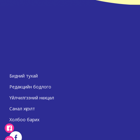
Бидний тухай
Редакцийн бодлого
Үйлчилгээний нөхцөл
Санал хүсэлт
Холбоо барих