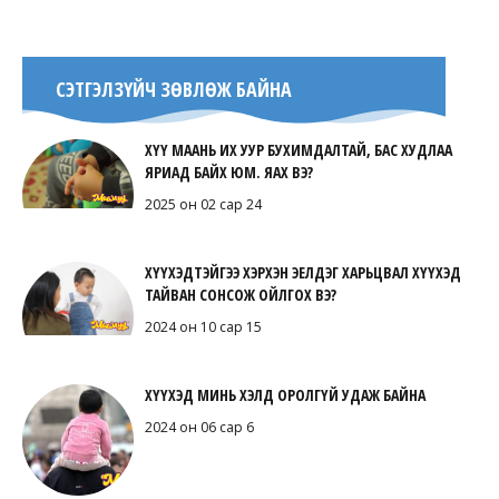
СЭТГЭЛЗҮЙЧ ЗӨВЛӨЖ БАЙНА
ХҮҮ МААНЬ ИХ УУР БУХИМДАЛТАЙ, БАС ХУДЛАА
ЯРИАД БАЙХ ЮМ. ЯАХ ВЭ?
2025 он 02 сар 24
ХҮҮХЭДТЭЙГЭЭ ХЭРХЭН ЭЕЛДЭГ ХАРЬЦВАЛ ХҮҮХЭД
ТАЙВАН СОНСОЖ ОЙЛГОХ ВЭ?
2024 он 10 сар 15
ХҮҮХЭД МИНЬ ХЭЛД ОРОЛГҮЙ УДАЖ БАЙНА
2024 он 06 сар 6