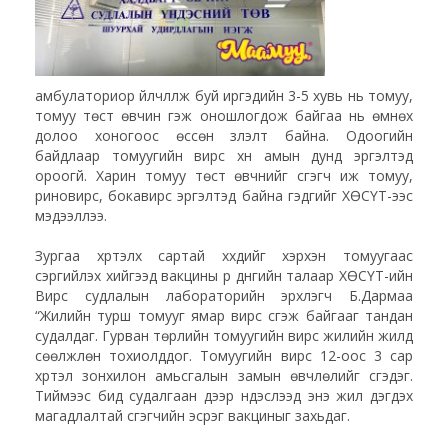
амбулаториор үйлчлүүлж буй иргэдийн 3-5 хувь нь томуу,
томуу төст өвчин гэж оношлогдож байгаа нь өмнөх
долоо хоногоос өссөн үзүүлэлт байна. Одоогийн
байдлаар томуугийн вирүс хүн амын дунд эргэлтэд
ороогүй. Харин томуу төст өвчнийг үүсгэгч иж томуу,
риновирүс, бокавирүс эргэлтэд байна гэдгийг ХӨСҮТ-ээс
мэдээллээ.
Зургаа хүртэлх сартай хүүхдийг хэрхэн томуугаас
сэргийлэх хийгээд вакцины үр дүнгийн талаар ХӨСҮТ-ийн
Вирүс судлалын лабораторийн эрхлэгч Б.Дармаа
“Жилийн турш томууг ямар вирүс үүсгэж байгааг тандан
судалдаг. Гурван төрлийн томуугийн вирүс жилийн жилд
сөөлжлөн тохиолддог. Томуугийн вирүс 12-оос 3 сар
хүртэл зонхилон амьсгалын замын өвчлөлийг үүсгэдэг.
Тиймээс бид судалгаан дээр үндэслээд энэ жил дэгдэх
магадлалтай үүсгэгчийн эсрэг вакциныг захьдаг.