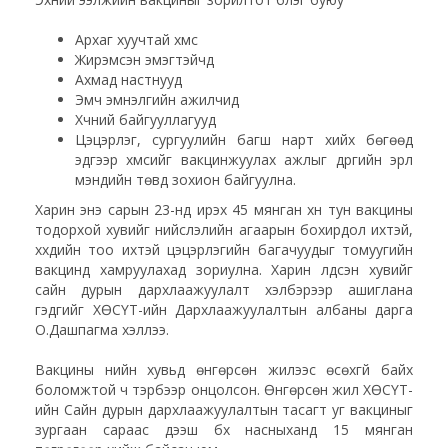
Архаг хуучтай хүмүүс
Жирэмсэн эмэгтэйчүүд
Ахмад настнууд
Эмч эмнэлгийн ажилчид
Хүчний байгууллагууд
Цэцэрлэг, сургуулийн багш нарт хийх бөгөөд
эдгээр хүмүүсийг вакцинжуулах ажлыг дүүргийн эрүүл
мэндийн төвүүд зохион байгуулна.
Харин энэ сарын 23-нд ирэх 45 мянган хүн тун вакцины
тодорхой хувийг нийслэлийн агаарын бохирдол ихтэй,
хүүхдийн тоо ихтэй цэцэрлэгийн багачуудыг томуугийн
вакцинд хамруулахад зориулна. Харин үлдсэн хувийг
сайн дурын дархлаажуулалт хэлбэрээр ашиглана
гэдгийг ХӨСҮТ-ийн Дархлаажуулалтын албаны дарга
О.Дашпагма хэллээ.
Вакцины үнийн хувьд өнгөрсөн жилээс өсөхгүй байх
боломжтой ч тэрбээр онцолсон. Өнгөрсөн жил ХӨСҮТ-
ийн Сайн дурын дархлаажуулалтын тасагт уг вакциныг
зургаан сараас дээш бүх насныханд 15 мянган