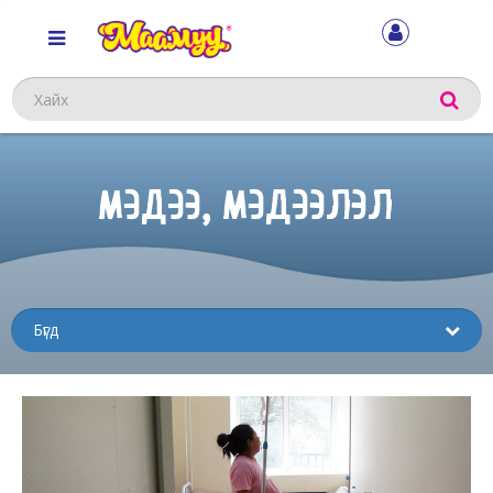
Хайх
МЭДЭЭ, МЭДЭЭЛЭЛ
Sub
menu