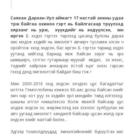
Саяхан Дархан-Уул аймагт 17 настай анхны удаа
төрж байгаа охиноо гэрт нь байлгасаар төрүүлээд
хярзанг нь урж, хүүхдийг нь эндүүлсэн, мөн
иргэн
Б. хүүхдээ гэртээ төрүүлээд цасанд булсны дараа
хүмүүс мэдэж хүүхдийг нь эмнэлэгт авчирч тусламж үзүүлсэн ч
оройтож хүүхэд эндсэн, бас иргэн Б. гэртээ төрөөд хүүхдээ
уутанд хийгээд бариад явж байсан зэрэг нь зүрх
шимширч, сэтгэл гутармаар муухай явдал, эх хүнээс,
тэднийг хайрлаж анхаарах ёстой эцэг эхээс гарсан
гэхэд дэндүү эмгэнэлтэй байдал биш гэж үү!
Мөн 2000-2016 онд эндсэн эхчүүдээс цус багадалтыг
илтгэх Гемоглобины хэмжээ 60-аас доош байсан эхийг
эмч нар хот руу эх хүүхдийн эрүүл мэндийн төвд илгээхэд
шашны итгэл үнэмшлээсээ болж явахгүй байсаар цус
алдаж эндсэн эх, жирэмслээд зах зээлээс зулбуулах эм
авч уугаад эмнэлэгт хандахгүй байсаар цусан үжилд орж
эндсэн эхийг яалтай билээ...
Эдгээр тохиолдлуудад эмнэлгийнхнийг буруутгах хүмүүс