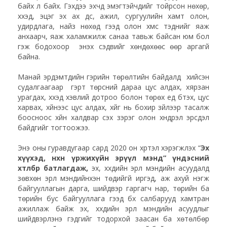
байх л байх. Гэхдээ эхчүүд эмэгтэйчүүдийг тойрсон нөхөр,
хүүхэд, эцэг эх ах дүүс, ажил, сургуулийн хамт олон,
удирдлага, найз нөхөд гээд олон хүмүүс тэднийг яаж
анхаарч, яаж халамжилж санаа тавьж байсан юм бол
гэж бодохоор энэхүү сэдвийг хөндөхөөс өөр аргагүй
байна.
Манай эрдэмтдийн гэрийн төрөлтийн байдалд хийсэн
судалгаагаар гэрт төрсний дараа цус алдах, хярзан
урагдах, хүүхэд хэвлий дотроо болон төрөх үед бүтэх, цус
харвах, хүйнээс цус алдах, хүйг нь бохир зүйлээр тасалж
боосноос хүйн халдвар үүсэх зэрэг олон хүндрэл эрсдэл
байдгийг тогтоожээ.
Энэ оны гуравдугаар сард 2020 он хүртэл хэрэгжүүлэх “
Эх
хүүхэд, нөхөн үржихүйн эрүүл мэнд” үндэсний
хөтөлбөр батлагдаж,
эх, хүүхдийн эрүүл мэндийн асуудалд
зөвхөн эрүүл мэндийнхэн төдийгүй иргэд, аж ахуй нэгж
байгууллагын дарга, шийдвэр гаргагч нар, төрийн ба
төрийн бус байгууллага гээд бүх салбарууд хамтран
ажиллаж байж эх, хүүхдийн эрүүл мэндийн асуудлыг
шийдвэрлэнэ гэдгийг тодорхой заасан ба хөтөлбөр