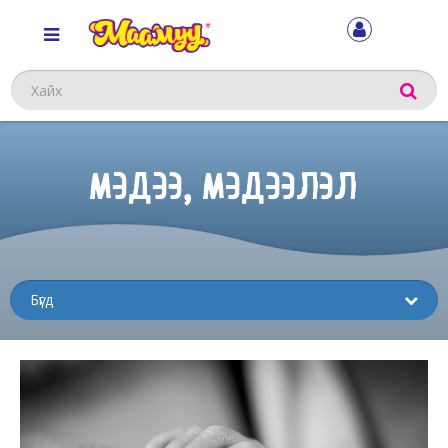
Хайх
МЭДЭЭ, МЭДЭЭЛЭЛ
Sub
menu