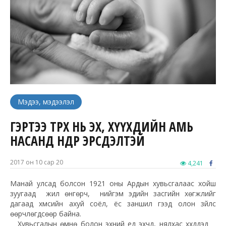
Мэдээ, мэдээлэл
ГЭРТЭЭ ТӨРӨХ НЬ ЭХ, ХҮҮХДИЙН АМЬ
НАСАНД ӨНДӨР ЭРСДЭЛТЭЙ
2017 он 10 сар 20
4,241
Манай улсад болсон 1921 оны Ардын хувьсгалаас хойш
зуугаад жил өнгөрч, нийгэм эдийн засгийн хөгжлийг
дагаад хүмүүсийн ахуй соёл, ёс заншил гээд олон зүйлс
өөрчлөгдсөөр байна.
Хувьсгалын өмнө болон эхний үед эхчүүд, нялхас хүүхдүүдэд