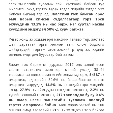
үзүүлэх эмнэлгийн тусламж сайн хөгжөөгүй байсан тул
жирэмсэн эхчүүд гэртээ төрөх явдал жирийн үзэгдэл мэт
байсан бөгөөд тэр үед
Зөвлөлтийн гэж байсан орос
эмч нарын хийсэн судалгаагаар гэрт төрсөн
эхчүүдийн 13.2% нь нас барж, нэг хүртэл насны
хүүхдийн эндэгдэл 50%-д хүрч байжээ
.
Үүнээс хойш эх хүүхдийн эрүүл мэндийн талаар төр, засгаас
шат дараатай арга хэмжээ авч, олон бодлого
шийдвэрүүдийг гаргаж хэрэгжүүлсний үр дүнд эх, хүүхдийн
өвчлөл, эндэгдэл буурсаар байгаа юм.
Зарим тоо баримтыг дурдвал 2017 оны эхний есөн
сарын статистик үзүүлэлтээр манай улсад 58141
жирэмсэн эх шинээр эмнэлгийн хяналтад орж,
54387
эх
амаржиж, эдгээрийн 32.6% нь Улаанбаатар хотын
амаржих газруудад,
14.8% нь
эх хүүхдийн эрүүл мэндийн
төвд,
27.9%
нь аймгуудын нэгдсэн эмнэлэгт,
2.2%
нь
хувийн хэвшлийн эмнэлэгт,
217 тохиолдол буюу 0.4%
нь ямар нэгэн эмнэлгийн тусламж авалгүй
гэртээ амаржсан байна
. Мөн харамсалтай нь 100
мянган амьд төрөлтийн
21.9
нь эх эндсэн тоо байгаа