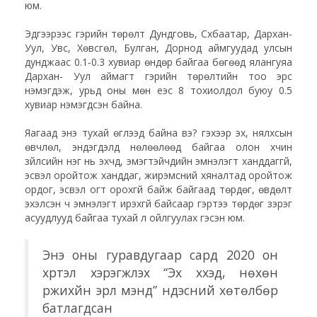
юм.
Эдгээрээс гэрийн төрөлт Дундговь, Сүхбаатар, Дархан-
Уул, Увс, Хөвсгөл, Булган, Дорнод аймгуудад улсын
дунджаас 0.1-0.3 хувиар өндөр байгаа бөгөөд ялангуяа
Дархан- Уул аймагт гэрийн төрөлтийн тоо эрс
нэмэгдэж, урьд оны мөн үеэс 8 тохиолдол буюу 0.5
хувиар нэмэгдсэн байна.
Яагаад энэ тухай өгүүлээд байна вэ? гэхээр эх, нялхсын
өвчлөл, эндэгдэлд нөлөөлөөд байгаа олон хүчин
зүйлсийн нэг нь эхчүүд, эмэгтэйчүүдийн эмнэлэгт ханддаггүй,
эсвэл оройтож ханддаг, жирэмсний хяналтад оройтож
ордог, эсвэл огт орохгүй байж байгаад төрдөг, өвдөлт
эхэлсэн ч эмнэлэгт ирэхгүй байсаар гэртээ төрдөг зэрэг
асуудлууд байгаа тухай л ойлгуулах гэсэн юм.
Энэ оны гуравдугаар сард 2020 он
хүртэл хэрэгжүүлэх “Эх хүүхэд, нөхөн
үржихүйн эрүүл мэнд” үндэсний хөтөлбөр
батлагдсан