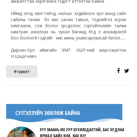
амжилттай хэрэгжинэ гэдэгт итгэлтэй байна.
Иймд эхчүүд эмэгтэйчүүд, нялхас хүүхдийнхээ эрүүл мэнд сайн
сайхны төлөө бүх хүмүүс санаа тавьж, тэднийгээ асран
хамгаалж, үүсэж болох эрсдэлээс сэргийлэхийн төлөө
хамтран ажиллах нь чухал бөгөөд бүгд л анхаарахгүй
бол болохгүй гэдгийг хүмүүс минь ухамсарлаасай билээ......
Дархан-Уул аймгийн ЭМГ. ХШҮ-ний мэргэжилтэн
Н.Цэцэгнавч
#төрөлт
СЭТГЭЛЗҮЙЧ ЗӨВЛӨЖ БАЙНА
ХҮҮ МААНЬ ИХ УУР БУХИМДАЛТАЙ, БАС ХУДЛАА
ЯРИАД БАЙХ ЮМ. ЯАХ ВЭ?