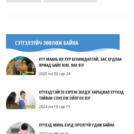
СЭТГЭЛЗҮЙЧ ЗӨВЛӨЖ БАЙНА
ХҮҮ МААНЬ ИХ УУР БУХИМДАЛТАЙ, БАС ХУДЛАА
ЯРИАД БАЙХ ЮМ. ЯАХ ВЭ?
2025 он 02 сар 24
ХҮҮХЭДТЭЙГЭЭ ХЭРХЭН ЭЕЛДЭГ ХАРЬЦВАЛ ХҮҮХЭД
ТАЙВАН СОНСОЖ ОЙЛГОХ ВЭ?
2024 он 10 сар 15
ХҮҮХЭД МИНЬ ХЭЛД ОРОЛГҮЙ УДАЖ БАЙНА
2024 он 06 сар 6