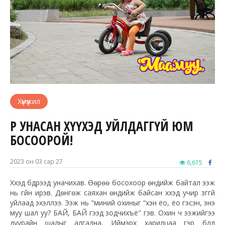
Хүмүүжил
ӨӨРӨӨ УНАСАН ХҮҮХЭД УЙЛДАГГҮЙ ЮМ
БОСООРОЙ!
2023 он 03 сар 27
6,615
Хүүхэд бүдрээд уначихав. Өөрөө босохоор өндийж байтал ээж
нь гүйн ирэв. Дөнгөж саяхан өндийж байсан хүүхэд учир зүггүй
уйлаад эхэллээ. Ээж нь "миний охиныг “хэн ёо, ёо гэсэн, энэ
муу шал уу? БАЙ, БАЙ гээд зодчихъё" гэв. Охин ч ээжийгээ
дуурайн шалыг алгадна. Иймэрхүү харилцаа гэр бүлд