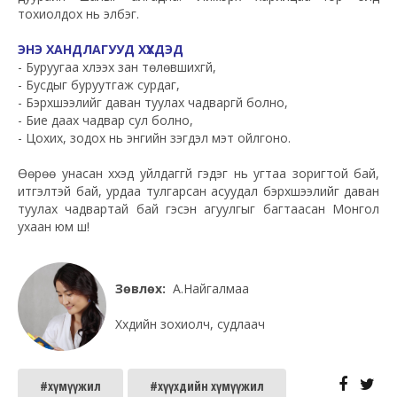
тохиолдох нь элбэг.
ЭНЭ ХАНДЛАГУУД ХҮҮХДЭД
- Буруугаа хүлээх зан төлөвшихгүй,
- Бусдыг буруутгаж сурдаг,
- Бэрхшээлийг даван туулах чадваргүй болно,
- Бие даах чадвар сул болно,
- Цохих, зодох нь энгийн үзэгдэл мэт ойлгоно.
Өөрөө унасан хүүхэд уйлдаггүй гэдэг нь угтаа зоригтой бай,
итгэлтэй бай, урдаа тулгарсан асуудал бэрхшээлийг даван
туулах чадвартай бай гэсэн агуулгыг багтаасан Монгол
ухаан юм шүү!
Зөвлөх:
А.Найгалмаа
Хүүхдийн зохиолч, судлаач
#хүмүүжил
#хүүхдийн хүмүүжил