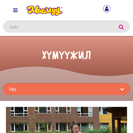
Хайх
ХҮМҮҮЖИЛ
Sub
menu