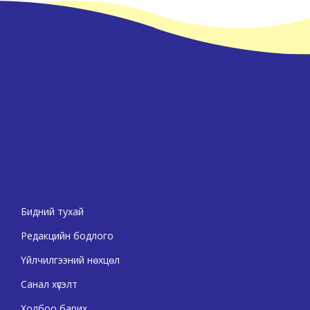
Бидний тухай
Редакцийн бодлого
Үйлчилгээний нөхцөл
Санал хүсэлт
Холбоо барих