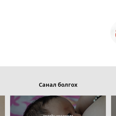
Санал болгох
Хүүхдийн хооллолт