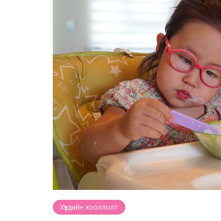
Хүүхдийн хооллолт