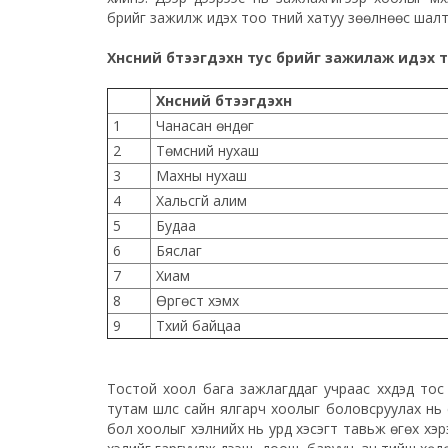
бүрийг зажилж идэх тоо түүний хатуу зөөлнөөс шал
Хүнсний бүтээгдэхүүн тус бүрийг
зажилаж
идэх т
Хүнсний бүтээгдэхүүн
1
Чанасан өндөг
2
Төмсний нухаш
3
Махны нухаш
4
Хальсгүй алим
5
Будаа
6
Бяслаг
7
Хиам
8
Өргөст хэмх
9
Түүхий байцаа
Тостой хоол бага зажлагддаг учраас хүүхдэд то
тутам шүлс сайн ялгарч хоолыг боловсруулах нь с
бол хоолыг хэлнийх нь урд хэсэгт тавьж өгөх хэрэг