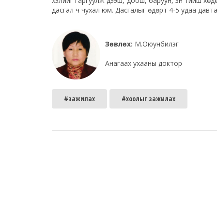
хэлийг гаргуулж дээш, доош, баруун, зүүн тийш х
дасгал ч чухал юм. Дасгалыг өдөрт 4-5 удаа давта
Зөвлөх:
М.Оюунбилэг
Анагаах ухааны доктор
#зажилах
#хоолыг зажилах