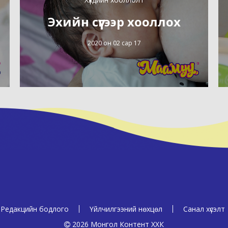
Эхийн сүүгээр хооллох
2020 он 02 сар 17
Редакцийн бодлого
Үйлчилгээний нөхцөл
Санал хүсэлт
2026 Монгол Контент ХХК