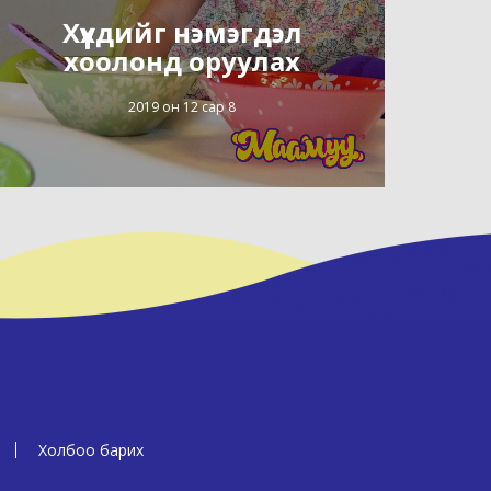
Хүүхдийг нэмэгдэл
хоолонд оруулах
2019 он 12 сар 8
Холбоо барих