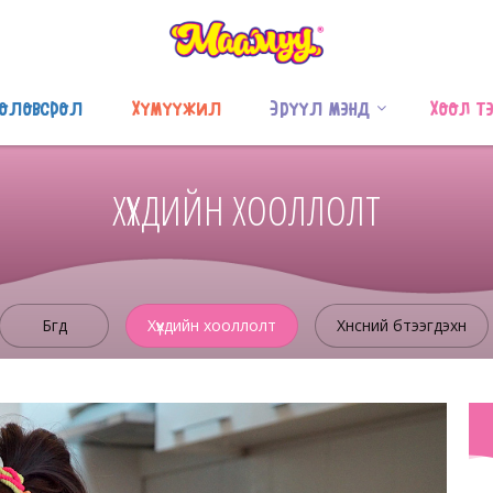
оловсрол
Хүмүүжил
Эрүүл мэнд
Хоол т
ХҮҮХДИЙН ХООЛЛОЛТ
Бүгд
Хүүхдийн хооллолт
Хүнсний бүтээгдэхүүн