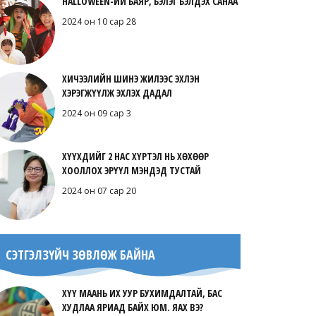
HALLOWEEN-ИЙ БАЯР, БЭЛЭГ БЭЛДЭХ САНАА
2024 он 10 сар 28
ХИЧЭЭЛИЙН ШИНЭ ЖИЛЭЭС ЭХЛЭН
ХЭРЭГЖҮҮЛЖ ЭХЛЭХ ДАДАЛ
2024 он 09 сар 3
ХҮҮХДИЙГ 2 НАС ХҮРТЭЛ НЬ ХӨХӨӨР
ХООЛЛОХ ЭРҮҮЛ МЭНДЭД ТУСТАЙ
2024 он 07 сар 20
СЭТГЭЛЗҮЙЧ ЗӨВЛӨЖ БАЙНА
ХҮҮ МААНЬ ИХ УУР БУХИМДАЛТАЙ, БАС
ХУДЛАА ЯРИАД БАЙХ ЮМ. ЯАХ ВЭ?