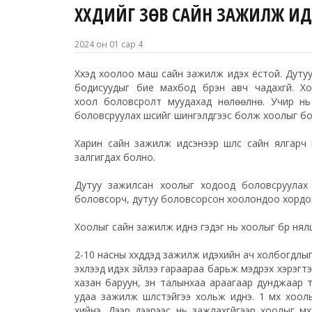
ХҮҮХДИЙГ ЗӨВ САЙН ЗАЖИЛЖ ИДҮ
2024 он 01 сар 4
Хүүхэд хоолоо маш сайн зажилж идэх ёстой. Дутуу
бодисуудыг бие махбод бүрэн авч чадахгүй. Х
хоол
боловсролт
муудахад нөлөөлнө. Учир нь
боловсруулах шүүсийг шингэлдгээс болж хоолыг бол
Харин сайн зажилж идсэнээр шүлс сайн ялгарч 
залгигдах болно.
Дутуу зажилсан хоолыг ходоод боловсруулах 
боловсорч, дутуу боловсорсон хоолондоо хордох
Хоолыг сайн зажилж иднэ гэдэг нь хоолыг бүр нял
2-10 насны хүүхдүүдэд зажилж идэхийн ач холбогдлыг
эхлээд идэх зүйлээ гараараа барьж мэдрэх хэрэгтэ
хазан баруун, зүүн талынхаа араагаар дунджаар 
удаа зажилж шүлстэйгээ хольж иднэ. 1
үмх
хоолы
хийнэ. Дээр дээрээс нь зажлахгүйгээр хоолыг үмхэ