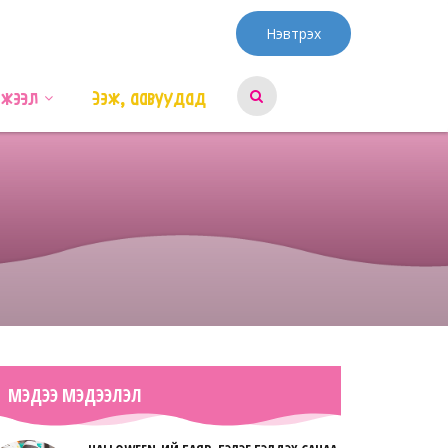
Нэвтрэх
эжээл
Ээж, аавуудад
МЭДЭЭ МЭДЭЭЛЭЛ