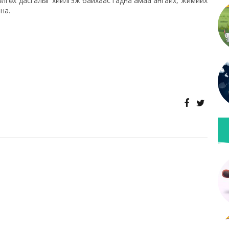
өдөлгөх дасгалыг хийлгэж байхаас гадна амаа ангайх, жимийх
на.