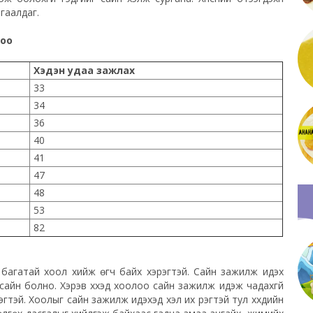
тгаалдаг.
оо
Хэдэн удаа зажлах
33
34
36
40
41
47
48
53
82
с багатай хоол хийж өгч байх хэрэгтэй. Сайн зажилж идэх
айн болно. Хэрэв хүүхэд хоолоо сайн зажилж идэж чадахгүй
тэй. Хоолыг сайн зажилж идэхэд хэл их үүрэгтэй тул хүүхдийн