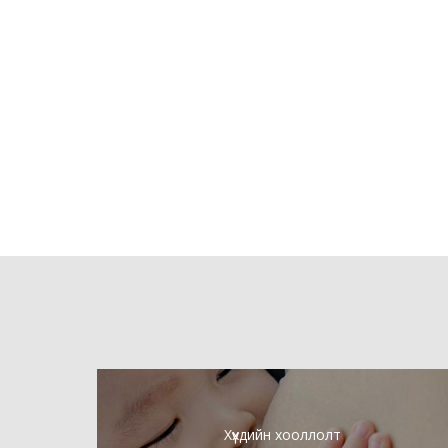
Хүүхдийн хооллолт