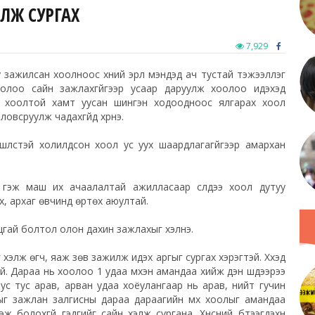
ҮЛЖ СУРГАХ
7,929
 зажилсан хоолноос хүний эрүүл мэндэд ач тустай тэжээллэг
оолоо сайн зажлахгүйгээр усаар даруулж хоолоо идэхэд
 хоолтой хамт уусан шингэн ходоодноос ялгарах хоол
овсруулж чадахгүйд хүрнэ.
шүлстэй холилдсон хоол ус уух шаардлагагүйгээр амархан
гэж маш их ачаалалтай ажилласаар сүүлдээ хоол дутуу
, архаг өвчинд өртөх аюултай.
цгай болтол олон дахин зажлахыг хэлнэ.
 хэлж өгч, яаж зөв зажилж идэх аргыг сургах хэрэгтэй. Хүүхэд
й. Дараа нь хоолоо 1 удаа үмхэн амандаа хийж үүдэн шүдээрээ
тус тус арав, арван удаа хоёулангаар нь арав, нийт гучин
г зажлан залгисны дараа дараагийн
үмх
хоолыг амандаа
ж болохгүй гэдгийг сайн хэлж сургана. Хүнсний бүтээгдэхүүн