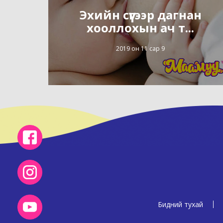
Эхийн сүүгээр дагнан
хооллохын ач т...
2019 он 11 сар 9
Бидний тухай