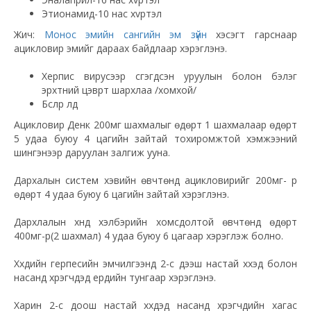
Этионамид-10 нас хvртэл
Жич:
Монос эмийн сангийн эм зүйн
хэсэгт гарснаар
ацикловир эмийг дараах байдлаар хэрэглэнэ.
Херпис вирусээр үүсгэгдсэн уруулын болон бэлэг
эрхтний цэврүүт шархлаа /хомхой/
Бүслүүр үлд
Ацикловир Денк 200мг шахмалыг өдөрт 1 шахмалаар өдөрт
5 удаа буюу 4 цагийн зайтай тохиромжтой хэмжээний
шингэнээр даруулан залгиж ууна.
Дархалын систем хэвийн өвчтөнд ацикловирийг 200мг- р
өдөрт 4 удаа буюу 6 цагийн зайтай хэрэглэнэ.
Дархлалын хүнд хэлбэрийн хомсдолтой өвчтөнд өдөрт
400мг-р(2 шахмал) 4 удаа буюу 6 цагаар хэрэглэж болно.
Хүүхдийн герпесийн эмчилгээнд 2-с дээш настай хүүхэд болон
насанд хүрэгчдэд ердийн тунгаар хэрэглэнэ.
Харин 2-с доош настай хүүхдэд насанд хүрэгчдийн хагас