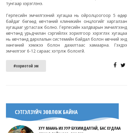
тунгаар хэрэглэнэ.
Герпесийн эмчилгээний хугацаа нь ойролцоогоор 5 өдөр
байдаг бөгөөд өвчтөний клиникийн онцлогийг харгалзан
хугацааг уртасгаж болно. Герпесийн халдварын эмчилгээнд
өвчтөнд урьдчилан сэргийлэх зорилгоор хэрэглэх хугацаа
нь өвчтөнд дархлалын системийн байдал болон өвчний хүнд
хөнгөний хэмжээ болон дахилтаас хамаарна. Гэхдээ
эмчилгээг 6-12 сараас хэтрүүлж болохгүй.
#хориотой эм
СЭТГЭЛЗҮЙЧ ЗӨВЛӨЖ БАЙНА
ХҮҮ МААНЬ ИХ УУР БУХИМДАЛТАЙ, БАС ХУДЛАА