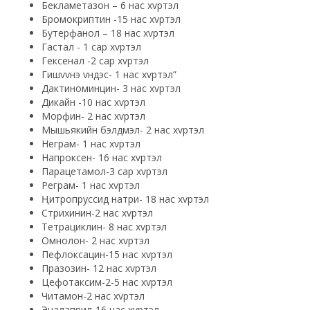
Бекламетазон – 6 нас хvртэл
Бромокриптин -15 нас хvртэл
Бутерфанол – 18 нас хvртэл
Гастал - 1 cap хvртэл
Гексенал -2 cap хvртэл
Гишvvнэ vндэс- 1 нас хvртэл”
Дактиноминцин- 3 нас хvртэл
Дикайн -10 нас хvртэл
Морфин- 2 нас хvртэл
Мышьякийн бэлдмэл- 2 нас хvртэл
Неграм- 1 нас хvртэл
Напроксен- 16 нас хvртэл
Парацетамол-3 cap хvртэл
Реграм- 1 нас хvртэл
Ңитропруссид натри- 18 нас хvртэл
Стрихинин-2 нас хvртэл
Тетрациклин- 8 нас хvртэл
Омнолон- 2 нас хvртэл
Пефлоксацин-15 нас хvртэл
Празозин- 12 нас хvртэл
Цефотаксим-2-5 нас хvртэл
Читамон-2 нас хvртэл
Эналаприл-16 нас хvртэл