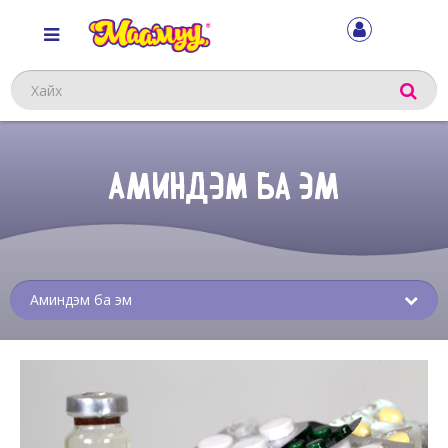
Хайх
АМИНДЭМ БА ЭМ
Sub
menu