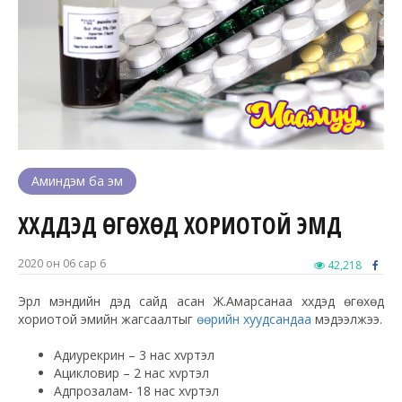
Аминдэм ба эм
ХҮҮХДҮҮДЭД ӨГӨХӨД ХОРИОТОЙ ЭМҮҮД
2020 он 06 сар 6
42,218
Эрүүл мэндийн дэд сайд асан Ж.Амарсанаа хүүхдэд өгөхөд
хориотой эмийн жагсаалтыг
өөрийн хуудсандаа
мэдээлжээ.
Адиурекрин – 3 нас хvртэл
Ацикловир – 2 нас хvртэл
Адпрозалам- 18 нас хvртэл