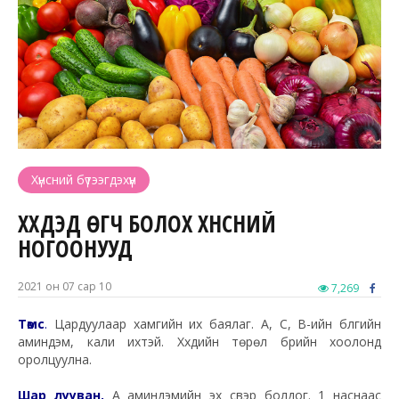
Хүнсний бүтээгдэхүүн
ХҮҮХДЭД ӨГЧ БОЛОХ ХҮНСНИЙ
НОГООНУУД
2021 он 07 сар 10
7,269
Төмс
.
Цардуулаар хамгийн их баялаг. А, С, В-ийн бүлгийн
аминдэм, кали ихтэй. Хүүхдийн төрөл бүрийн хоолонд
оролцуулна.
Шар лууван.
А аминдэмийн эх үүсвэр болдог. 1 наснаас