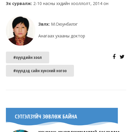
Эх сурвалж:
2-10 насны хүүхдийн хооллолт, 2014 он
Зөвлөх:
М.Оюунбилэг
Анагаах ухааны доктор
#хүүхдийн хоол
#хүүхдэд сайн хүнсний ногоо
СЭТГЭЛЗҮЙЧ ЗӨВЛӨЖ БАЙНА