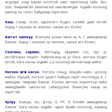
агуулдаг учир махан хоолтой хамт хэрэглэхэд сайн. Зүрх,
элэг, бөөрний үйл ажиллагааг хөнгөвчилдөг. Хүүхдийн хоолонд
шинээр нь салат байдлаар хэрэглэнэ.
Хаш.
Сахар, эслэг, идээлүүлэгч бодис, калийн давс ихтэй.
Хүүхдэд 1 наснаас нь жигнэж, чанаж өгч болно.
Амтат чинжүү.
Ялангуяа улаан чинжүү нь А, С аминдэмээр
баялаг. Хүүхдэд 1 наснаас нь жигнэж, чанаж өгч болно.
Сонгино, сармис.
Фитоцид, эфирийн тос, нүүрс ус
ихтэйгээрээ онцлог. Найрлаганд нь ус бага, азотын бодис
ихтэй, бага насны хүүхдийн 2-р хоолонд амтлагчаар хийнэ.
Ногоон өнгөт ногоо.
Ногоон гоньд, яншуйн навч, цоохор
майлз, бууцай, ногоон цэцэгт байцаа зэрэг ногоонууд А, С
аминдэм, төмрөөр баялаг. Хоолыг амтлах зорилгоор хийж
аминдэмийн хангалтыг сайжруулна. Ялангуяа хавар их
хэрэгтэй.
Хулуу.
Кальци, зэс, фтор, А, РР, В бүлгийн аминдэмээр
баялаг. Бага насны хүүхдийн төрөл бүрийн хоолонд, кашинд
хийж өгч болно.