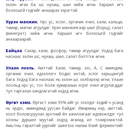
эхлэн өгөх ба шүүс нухаш, шөл хийж өгнө. Харшил өгч
болзошгүй гэдгийг анхаарах хэрэгтэй.
Хүрэн манжин.
Нүүрс ус, эслэг, органик хүчил, кали, кальци,
төмөр, магни агуулдаг. Хүрэн манжингаар шөл (борщ), салат
(винегрет) хийж өгнө. Харшил өгч болзошгүй гэдгийг
анхаараарай.
Байцаа
.
Сахар, кали, фосфор, төмөр агуулдаг. Хүүхдэд бага
наснаас эхлэн шүүс, нухаш, шөл, салат бэлтгэж өгнө.
Улаан лооль.
Амттай. Кали, төмөр, зэс, А, С аминдэм,
органик хүчил, идээлүүлэгч бодис ихтэй, эслэг харьцангуй
бага. Хүүхдэд бага наснаас нь эхлэн шүүс хэлбэрээр өгнө. Улаан
лоольд нүүрс ус, тос болж хувирахын эсрэг хүчил агуулагддаг
тул таргалах хандлагатай хүүхдэд өгнө.
Өргөст хэмх.
Өргөст хэмх 95%-ийг ус эзэлдэг хэдий ч усанд
нь эрдэс, аминдэмүүд ууссан байдаг. Өвөрмөц үнэр, амттай,
хоол боловсруулах эрхтний үйл ажиллагааг идэвхжүүлдэг тул
хооны дуршил муутай хүүхдэд өгөхөд илүү тохиромжтой.
Амьтны гаралтай уургийг шингээх нөлөө бүхий ферментийг