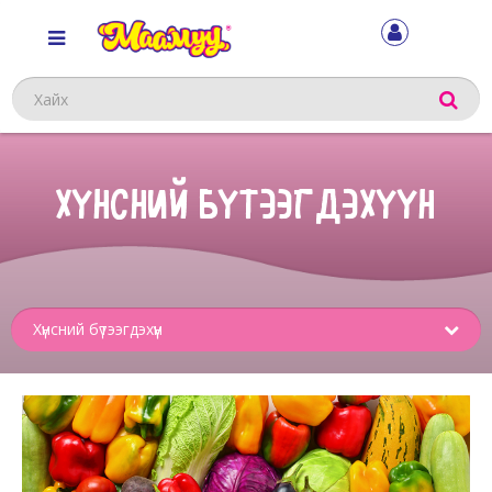
Хайх
ХҮНСНИЙ БҮТЭЭГДЭХҮҮН
Sub
menu