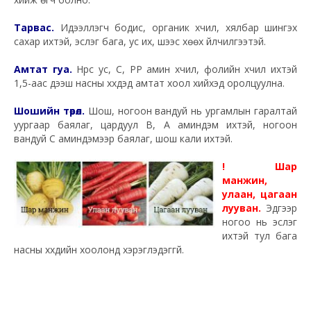
Тарвас.
Идээлүүлэгч бодис, органик хүчил, хялбар шингэх
сахар ихтэй, эслэг бага, ус их, шээс хөөх үйлчилгээтэй.
Амтат гуа.
Нүүрс ус, С, РР амин хүчил, фолийн хүчил ихтэй
1,5-аас дээш насны хүүхдэд амтат хоол хийхэд оролцуулна.
Шошийн төрөл.
Шош, ногоон вандуй нь ургамлын гаралтай
уургаар баялаг, цардуул В, А аминдэм ихтэй, ногоон
вандуй С аминдэмээр баялаг, шош кали ихтэй.
! Шар
манжин,
улаан, цагаан
лууван.
Эдгээр
ногоо нь эслэг
ихтэй тул бага
насны хүүхдийн хоолонд хэрэглэдэггүй.