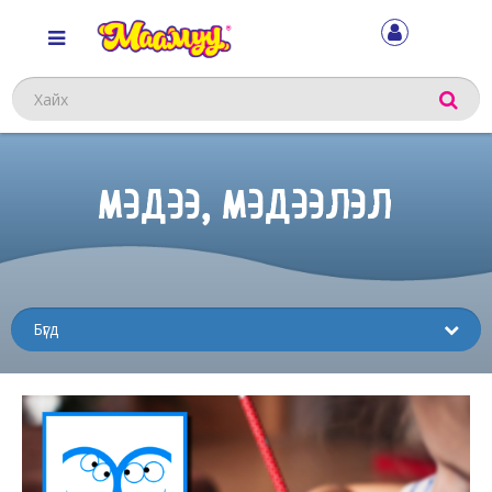
Хайх
МЭДЭЭ, МЭДЭЭЛЭЛ
Sub
menu