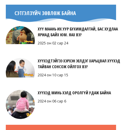
СЭТГЭЛЗҮЙЧ ЗӨВЛӨЖ БАЙНА
ХҮҮ МААНЬ ИХ УУР БУХИМДАЛТАЙ, БАС ХУДЛАА
ЯРИАД БАЙХ ЮМ. ЯАХ ВЭ?
2025 он 02 сар 24
ХҮҮХЭДТЭЙГЭЭ ХЭРХЭН ЭЕЛДЭГ ХАРЬЦВАЛ ХҮҮХЭД
ТАЙВАН СОНСОЖ ОЙЛГОХ ВЭ?
2024 он 10 сар 15
ХҮҮХЭД МИНЬ ХЭЛД ОРОЛГҮЙ УДАЖ БАЙНА
2024 он 06 сар 6