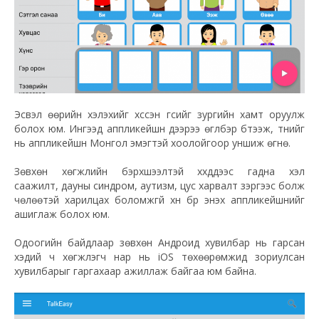
Эсвэл өөрийн хэлэхийг хүссэн үгсийг зургийн хамт оруулж
болох юм. Ингээд аппликейшн дээрээ өгүүлбэр бүтээж, түүнийг
нь аппликейшн Монгол эмэгтэй хоолойгоор уншиж өгнө.
Зөвхөн хөгжлийн бэрхшээлтэй хүүхдүүдээс гадна хэл
саажилт, дауны синдром, аутизм, цус харвалт зэргээс болж
чөлөөтэй харилцах боломжгүй хүн бүр энэхүү аппликейшнийг
ашиглаж болох юм.
Одоогийн байдлаар зөвхөн Андроид хувилбар нь гарсан
хэдий ч хөгжүүлэгч нар нь iOS төхөөрөмжид зориулсан
хувилбарыг гаргахаар ажиллаж байгаа юм байна.