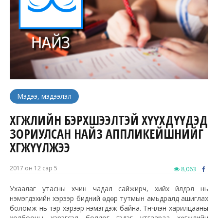
Мэдээ, мэдээлэл
ХӨГЖЛИЙН БЭРХШЭЭЛТЭЙ ХҮҮХДҮҮДЭД
ЗОРИУЛСАН НАЙЗ АППЛИКЕЙШНИЙГ
ХӨГЖҮҮЛЖЭЭ
2017 он 12 сар 5
8,063
Ухаалаг утасны хүчин чадал сайжирч, хийх үйлдэл нь
нэмэгдэхийн хэрээр бидний өдөр тутмын амьдралд ашиглах
боломж нь тэр хэрээр нэмэгдэж байна. Түүнчлэн харилцааны
холбооны хэрэгсэл болдог гэдэг утгаараа хөгжлийн