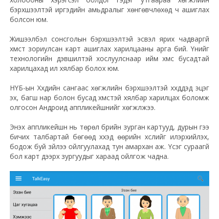
бэрхшээлтэй иргэдийн амьдралыг хөнгөвчлөхөд ч ашиглах
болсон юм.
Жишээлбэл сонсголын бэрхшээлтэй эсвэл ярих чадваргүй
хүмүүст зориулсан карт ашиглах харилцааны арга бий. Үүнийг
технологийн дэвшилтэй хослуулснаар ийм хүмүүс бусадтай
харилцахад илүү хялбар болох юм.
НҮБ-ын Хүүхдийн сангаас хөгжлийн бэрхшээлтэй хүүхдүүдэд эцэг
эх, багш нар болон бусад хүмүүстэй хялбар харилцах боломж
олгосон Андроид аппликейшнийг хөгжүүлжээ.
Энэхүү аппликейшн нь төрөл бүрийн зурган картууд, дурын үгээ
бичих талбартай бөгөөд хүүхэд өөрийн хүслийг илэрхийлэх,
бодож буй зүйлээ ойлгуулахад тун амархан аж. Үсэг сураагүй
бол карт дээрх зургуудыг хараад ойлгож чадна.