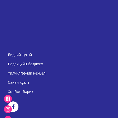
Бидний тухай
Редакцийн бодлого
Үйлчилгээний нөхцөл
Санал хүсэлт
Холбоо барих