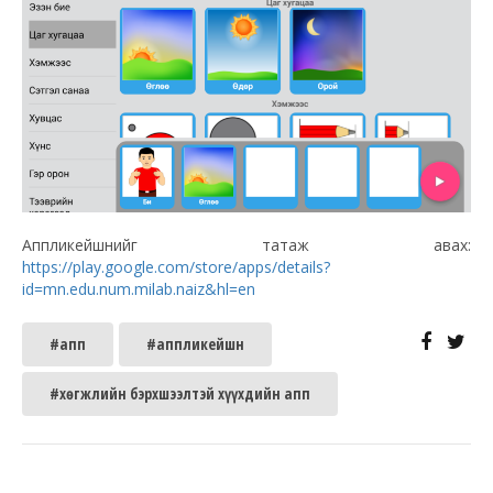
Аппликейшнийг татаж авах:
https://play.google.com/store/apps/details?
id=mn.edu.num.milab.naiz&hl=en
#апп
#аппликейшн
#хөгжлийн бэрхшээлтэй хүүхдийн апп