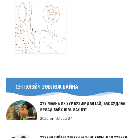
СЭТГЭЛЗҮЙЧ ЗӨВЛӨЖ БАЙНА
ХҮҮ МААНЬ ИХ УУР БУХИМДАЛТАЙ, БАС ХУДЛАА
ЯРИАД БАЙХ ЮМ. ЯАХ ВЭ?
2025 он 02 сар 24
ХҮҮХЭДТЭЙГЭЭ ХЭРХЭН ЭЕЛДЭГ ХАРЬЦВАЛ ХҮҮХЭД