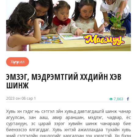
Хүмүүжил
ЭМЗЭГ, МЭДРЭМТГИЙ ХҮҮХДИЙН ХЭВ
ШИНЖ
2023 он 08 сар 1
7,863
Хувь хүн гэдэг нь сэтгэл зүйн хувьд давтагдашгүй шинж чанар
агуулсан, зан ааш, авир араншин, мэдлэг, чадвар, ёс
суртахуун, зүс царай зэрэг хувийн шинж чанараар бие
биенээсээ ялгагддаг. Хувь хүнтэй ажиллахдаа тухайн хувь
хүний сэтгэлзүйн онцлогийг харгалзан үзэх хэрэгтэй. Хүн бүхэн