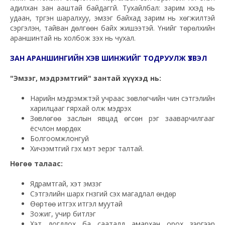
адилхан зан ааштай байдаггүй. Тухайлбал: зарим хүүхэд нь
удаан, түргэн шаралхуу, эмзэг байхад зарим нь хөгжилтэй
сэргэлэн, тайван дөлгөөн байх жишээтэй. Үүнийг төрөлхийн
араншинтай нь холбож үзэх нь чухал.
ЗАН АРАНШИНГИЙН ХЭВ ШИНЖИЙГ ТОДРУУЛЖ ҮЗВЭЛ
"Эмзэг, мэдрэмтгий" зантай хүүхэд нь:
Нарийн мэдрэмжтэй учраас зөвлөгчийн чин сэтгэлийн
харилцааг гярхай олж мэдрэх
Зөвлөгөө заслын явцад өгсөн үүрэг зааварчилгааг
ёсчлон мөрдөх
Болгоомжлонгуй
Хичээмтгий гэх мэт эерэг талтай.
Нөгөө талаас:
Ядрамтгай, хэт эмзэг
Сэтгэлийн шарх гүнзгий үүсэх магадлал өндөр
Өөртөө итгэх итгэл муутай
Зожиг, учир битүүлэг
Хэт догдлох ба сааталд амархан орох зэргээр