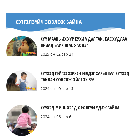
СЭТГЭЛЗҮЙЧ ЗӨВЛӨЖ БАЙНА
ХҮҮ МААНЬ ИХ УУР БУХИМДАЛТАЙ, БАС ХУДЛАА
ЯРИАД БАЙХ ЮМ. ЯАХ ВЭ?
2025 он 02 сар 24
ХҮҮХЭДТЭЙГЭЭ ХЭРХЭН ЭЕЛДЭГ ХАРЬЦВАЛ ХҮҮХЭД
ТАЙВАН СОНСОЖ ОЙЛГОХ ВЭ?
2024 он 10 сар 15
ХҮҮХЭД МИНЬ ХЭЛД ОРОЛГҮЙ УДАЖ БАЙНА
2024 он 06 сар 6