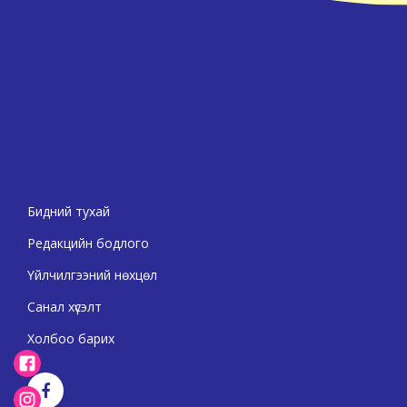
Бидний тухай
Редакцийн бодлого
Үйлчилгээний нөхцөл
Санал хүсэлт
Холбоо барих