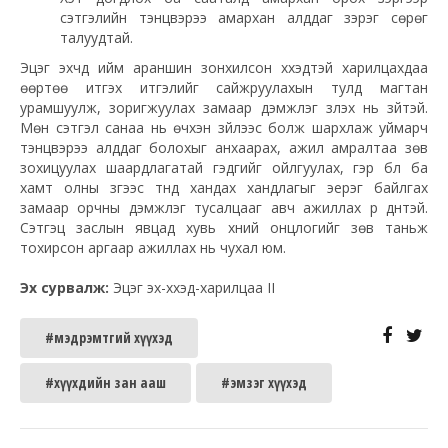
сэтгэлийн тэнцвэрээ амархан алддаг зэрэг сөрөг
талуудтай.
Эцэг эхчүүд ийм араншин зонхилсон хүүхэдтэй харилцахдаа
өөртөө итгэх итгэлийг сайжруулахын тулд магтан
урамшуулж, зоригжуулах замаар дэмжлэг үзүүлэх нь зүйтэй.
Мөн сэтгэл санаа нь өчүүхэн зүйлээс болж шархлаж уймарч
тэнцвэрээ алддаг болохыг анхаарах, ажил амралтаа зөв
зохицуулах шаардлагатай гэдгийг ойлгуулах, гэр бүл ба
хамт олны зүгээс түүнд хандах хандлагыг эерэг байлгах
замаар орчны дэмжлэг тусалцааг авч ажиллах үр дүнтэй.
Сэтгэц заслын явцад хувь хүний онцлогийг зөв таньж
тохирсон аргаар ажиллах нь чухал юм.
Эх сурвалж:
Эцэг эх-хүүхэд-харилцаа II
#мэдрэмтгий хүүхэд
#хүүхдийн зан ааш
#эмзэг хүүхэд