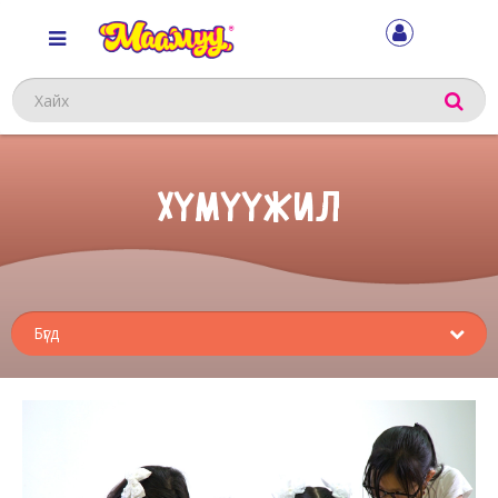
Хайх
ХҮМҮҮЖИЛ
Sub
menu