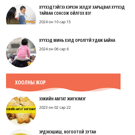
ХҮҮХЭДТЭЙГЭЭ ХЭРХЭН ЭЕЛДЭГ ХАРЬЦВАЛ ХҮҮХЭД
ТАЙВАН СОНСОЖ ОЙЛГОХ ВЭ?
2024 он 10 сар 15
ХҮҮХЭД МИНЬ ХЭЛД ОРОЛГҮЙ УДАЖ БАЙНА
2024 он 06 сар 6
ХООЛНЫ ЖОР
ЭЭЖИЙН АМТАТ ЖИГНЭМЭГ
2023 он 02 сар 22
ЭРДЭНЭШИШ, НОГООТОЙ ЗУТАН