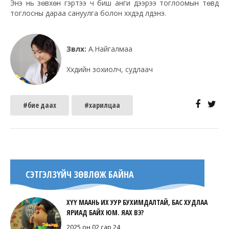
Энэ нь зөвхөн гэртээ ч биш анги дээрээ тоглоомын төвд
тоглосны дараа сануулга болон хүүхдэд үлдэнэ.
Зөвлөх:
А.Найгалмаа
Хүүхдийн зохиолч, судлаач
#бие даах
#харилцаа
СЭТГЭЛЗҮЙЧ ЗӨВЛӨЖ БАЙНА
ХҮҮ МААНЬ ИХ УУР БУХИМДАЛТАЙ, БАС ХУДЛАА
ЯРИАД БАЙХ ЮМ. ЯАХ ВЭ?
2025 он 02 сар 24