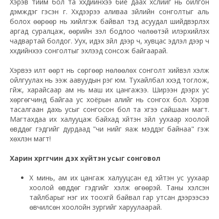
Хэрэв тийм бол та хүүхдийнхээ бие даах хүслийг нь ойлгон
дэмждэг гэсэн үг. Хүүхдээрээ аливаа зүйлийн сонголтыг аль
болох өөрөөр нь хийлгэж байвал тэд асуудал шийдвэрлэх
аргад суралцаж, өөрийн үзэл бодлоо чөлөөтэй илэрхийлэх
чадвартай болдог. Уух, идэх зүйл дээр ч, хувцас эдлэл дээр ч
хүүхдийнхээ сонголтыг эхлээд сонсож байгаарай.
Хэрвээ илт өөрт нь сөргөөр нөлөөлөх сонголт хийвэл хэлж
ойлгуулах нь ээж аавуудын үүрэг юм. Тухайлбал хүүхэд тоглож,
гүйж, харайсаар ам нь маш их цангажээ. Ширээн дээрх ус
хөргөгчинд байгаа ус хоёрын алийг нь сонгох бол. Хэрэв
тасалгаан дахь усыг сонгосон бол та хүүгээ сайшаан магт.
Магтахдаа их халууцаж байхад хүйтэн зүйл уухаар хоолой
өвддөг гэдгийг дурдаад "чи үүнийг яаж мэддэг байнаа" гэж
хөхүүлэн магт!
Харин хөргөгчин дэх хүйтэн усыг сонговол
Хүү минь, ам их цангаж халууцсан үед хүйтэн ус уухаар
хоолой өвддөг гэдгийг хэлж өгөөрэй. Таны хэлсэн
тайлбарыг нэг их тоохгүй байвал гар утсан дээрээсээ
өвчилсөн хоолойн зургийг харуулаарай.