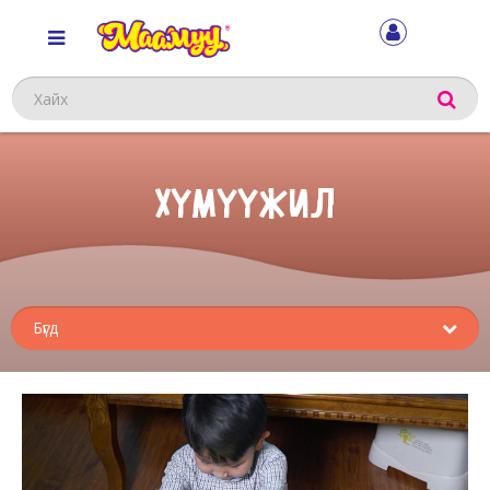
Хайх
ХҮМҮҮЖИЛ
Sub
menu