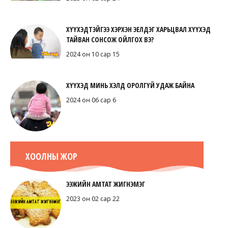
ХҮҮХЭДТЭЙГЭЭ ХЭРХЭН ЭЕЛДЭГ ХАРЬЦВАЛ ХҮҮХЭД
ТАЙВАН СОНСОЖ ОЙЛГОХ ВЭ?
2024 он 10 сар 15
ХҮҮХЭД МИНЬ ХЭЛД ОРОЛГҮЙ УДАЖ БАЙНА
2024 он 06 сар 6
ХООЛНЫ ЖОР
ЭЭЖИЙН АМТАТ ЖИГНЭМЭГ
2023 он 02 сар 22