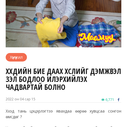
Хүмүүжил
ХҮҮХДИЙН БИЕ ДААХ ХҮСЛИЙГ ДЭМЖВЭЛ
ҮЗЭЛ БОДЛОО ИЛЭРХИЙЛЭХ
ЧАДВАРТАЙ БОЛНО
2022 он 04 сар 15
6,771
Хүүхэд тань цэцэрлэгтээ явахдаа өөрөө хувцсаа сонгон
өмсдөг үү?