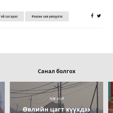
гой хагарах
#хөхөө зөв үмхүүлэх
Санал болгох
Эрүүл ахуй
Өвлийн цагт хүүхдээ