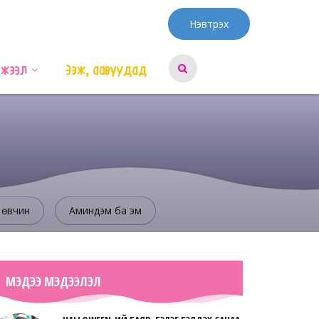
Нэвтрэх
эжээл
Ээж, аавуудад
 өвчин
Аминдэм ба эм
МЭДЭЭ МЭДЭЭЛЭЛ