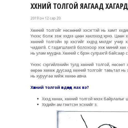
ХӨХНИЙ ТОЛГОЙ ЯАГААД ХАГАРД
2019 он 12 сар 20
Хөхний толгойг нөсөөний хэсэгтэй нь хамт хүүхдий
Үүнээс болж ээж хүүхдээ цөөн хөхүүлэхэд хүрнэ. Цөөн 
хөхний толгойн үзүүр хэсгийг хүүхдэд үмхүүлдэг учир
чадахгүй. Сүү гадагшлахгүй болохоор ээж миний хөх
нь улам муудна. Хөхний сүү бүрэн сулрахгүй байсаар 
Үүнээс сэргийлэхийн тулд хөхний толгой, нөсөөт хэ
өөрөө хөхөж дуусаад хөхний толгойг тавьтал нь 
нь хуруугаа хийж хөхөө авна.
Хөхний толгой өвдөхөд яах вэ?
Хүүхэд хөхөх, хөхний толгой үмхэх байрлалыг
Хүүхдийн ам гэмтсэн эсэхийг үз.