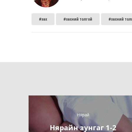
#хөх
#хөхний толгой
#хөхний тол
Нярай
Нярайн зунгаг 1-2