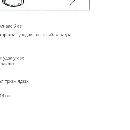
мнаас бүү ав.
агарахаас урьдчилан сэргийлж чадна.
г удаа угаах
хөхүүлнэ
г түрхэж үлдээх
014 он