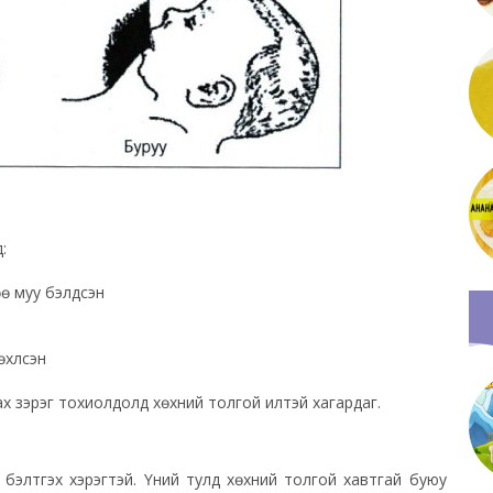
:
хөө муу бэлдсэн
хүүлсэн
х зэрэг тохиолдолд хөхний толгой илүүтэй хагардаг.
өө бэлтгэх хэрэгтэй. Үүний тулд хөхний толгой хавтгай буюу