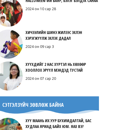
HALLOWEEN-ИЙ БАЯР, БЭЛЭГ БЭЛДЭХ САНАА
2024 он 10 сар 28
ХИЧЭЭЛИЙН ШИНЭ ЖИЛЭЭС ЭХЛЭН
ХЭРЭГЖҮҮЛЖ ЭХЛЭХ ДАДАЛ
2024 он 09 сар 3
ХҮҮХДИЙГ 2 НАС ХҮРТЭЛ НЬ ХӨХӨӨР
ХООЛЛОХ ЭРҮҮЛ МЭНДЭД ТУСТАЙ
2024 он 07 сар 20
СЭТГЭЛЗҮЙЧ ЗӨВЛӨЖ БАЙНА
ХҮҮ МААНЬ ИХ УУР БУХИМДАЛТАЙ, БАС
ХУДЛАА ЯРИАД БАЙХ ЮМ. ЯАХ ВЭ?