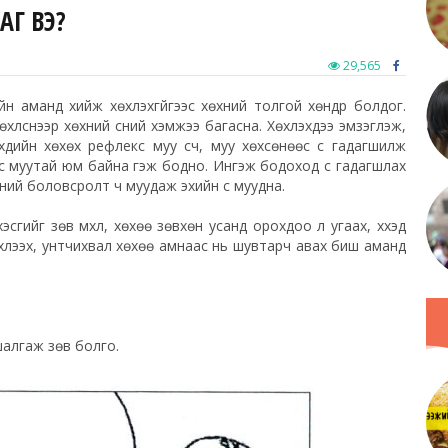
АГ ВЭ?
29,565
н аманд хийж хөхүүлэхгүйгээс хөхний толгой хөндүүр болдог.
хөхүүлснээр хөхний сүүний хэмжээ багасна. Хөхүүлэхдээ эмзэглэж,
 хүүхдийн хөхөх рефлекс муу үүсч, муу хөхсөнөөс сүү гадагшилж
 сүү муутай юм байна гэж бодно. Ингэж бодоход сүү гадагшлах
сүүний боловсролт ч муудаж эхийн сүү муудна.
сгийг зөв үмхүүл, хөхөө зөвхөн усанд орохдоо л угаах, хүүхэд
хүлээх, унтчихвал хөхөө амнаас нь шувтарч авах биш аманд
 шалгаж зөв болго.