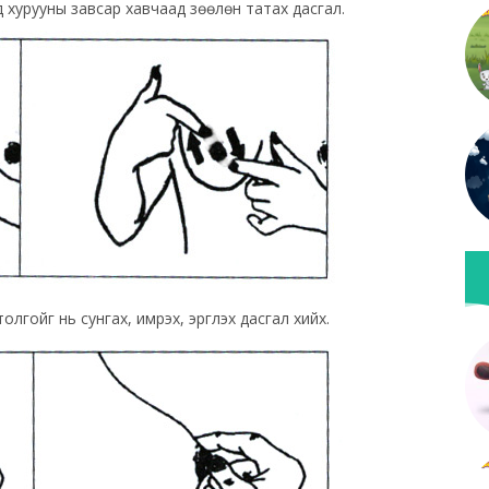
 хурууны завсар хавчаад зөөлөн татах дасгал.
толгойг нь сунгах, имрэх, эргүүлэх дасгал хийх.