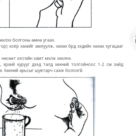
 хөхүүлэх болгоны өмнө угаах.
р) хоёр хөхийг амлуулж, хөхөх бүрд хүүхдийн хөхөх хугацааг
нөсөөт хэсгийн хамт үмхүүлж хөхүүлнэ.
, эрхий хурууг дээд талд хөхний толгойноос 1-2 см зайд
. Хөхний арьсыг шувтарч сааж болохгүй.