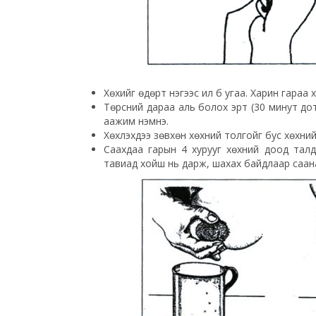
Хөхийг өдөрт нэгээс илүү бүү угаа. Харин гараа
Төрсний дараа аль болох эрт (30 минут дото
аажим нэмнэ.
Хөхүүлэхдээ зөвхөн хөхний толгойг бус хөхний 
Саахдаа гарын 4 хурууг хөхний доод талд
тавиад хойш нь дарж, шахах байдлаар саана