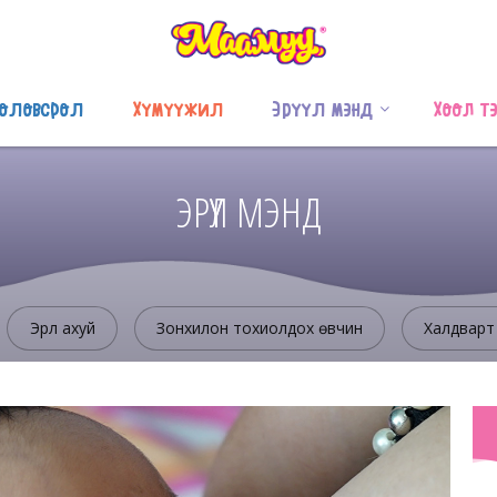
оловсрол
Хүмүүжил
Эрүүл мэнд
Хоол т
ЭРҮҮЛ МЭНД
Эрүүл ахуй
Зонхилон тохиолдох өвчин
Халдварт