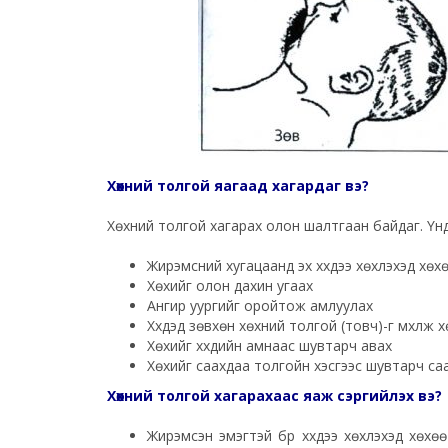
Хөхний толгой яагаад хагардаг вэ?
Хөхний толгой хагарах олон шалтгаан байдаг. Үүнд
Жирэмсний хугацаанд эх хүүхдээ хөхүүлэхэд хө
Хөхийг олон дахин угаах
Ангир уургийг оройтож амлуулах
Хүүхдэд зөвхөн хөхний толгой (товч)-г үмхүүлж хө
Хөхийг хүүхдийн амнаас шувтарч авах
Хөхийг саахдаа толгойн хэсгээс шувтарч саа
Хөхний толгой хагарахаас яаж сэргийлэх вэ?
Жирэмсэн эмэгтэй бүр хүүхдээ хөхүүлэхэд хөх