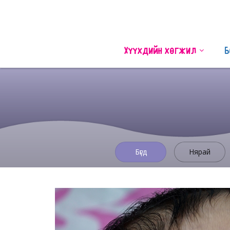
Хүүхдийн хөгжил
Б
Бүгд
Нярай