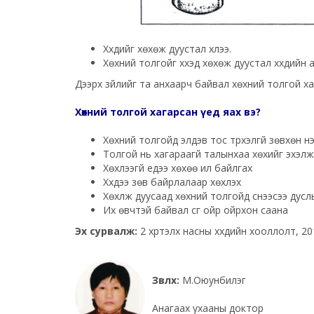
Хүүхдийг хөхөж дуустал хүлээ.
Хөхний толгойг хүүхэд хөхөж дуустал хүүхдийн а
Дээрх зүйлийг та анхаарч байвал хөхний толгой х
Хөхний толгой хагарсан үед яах вэ?
Хөхний толгойд элдэв тос түрхэлгүй зөвхөн нэ
Толгой нь хагараагүй талынхаа хөхийг эхэлж 
Хөхүүлээгүй үедээ хөхөө ил байлгах
Хүүхдээ зөв байрлалаар хөхүүлэх
Хөхүүлж дуусаад хөхний толгойд сүүнээсээ дуслы
Их өвчтэй байвал сүүг ойр ойрхон саана
Эх сурвалж:
2 хүртэлх насны хүүхдийн хооллолт, 2
Зөвлөх:
М.Оюунбилэг
Анагаах ухааны доктор