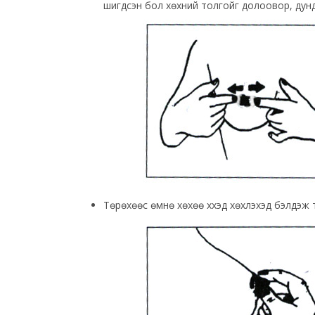
шигдсэн бол хөхний толгойг долоовор, дунд
Төрөхөөс өмнө хөхөө хүүхэд хөхүүлэхэд бэлдэж 