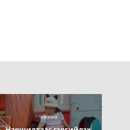
Эрүүл мэнд
Наршилтаас сэргийлэх