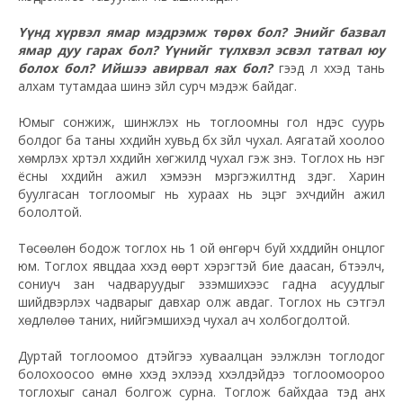
Үүнд хүрвэл ямар мэдрэмж төрөх бол? Энийг базвал
ямар дуу гарах бол? Үүнийг түлхвэл эсвэл татвал юу
болох бол? Ийшээ авирвал яах бол?
гээд л хүүхэд тань
алхам тутамдаа шинэ зүйл сурч мэдэж байдаг.
Юмыг сонжиж, шинжлэх нь тоглоомны гол үндэс суурь
болдог ба таны хүүхдийн хувьд бүх зүйл чухал. Аягатай хоолоо
хөмрүүлэх хүртэл хүүхдийн хөгжилд чухал гэж үзнэ. Тоглох нь нэг
ёсны хүүхдийн ажил хэмээн мэргэжилтнүүд үздэг. Харин
буулгасан тоглоомыг нь хураах нь эцэг эхчүүдийн ажил
бололтой.
Төсөөлөн бодож тоглох нь 1 ой өнгөрч буй хүүхдүүдийн онцлог
юм. Тоглох явцдаа хүүхэд өөрт хэрэгтэй бие даасан, бүтээлч,
сониуч зан чадваруудыг эзэмшихээс гадна асуудлыг
шийдвэрлэх чадварыг давхар олж авдаг. Тоглох нь сэтгэл
хөдлөлөө таних, нийгэмшихэд чухал ач холбогдолтой.
Дуртай тоглоомоо дүүтэйгээ хуваалцан ээлжлэн тоглодог
болохоосоо өмнө хүүхэд эхлээд хүүхэлдэйдээ тоглоомоороо
тоглохыг санал болгож сурна. Тоглож байхдаа тэд анх