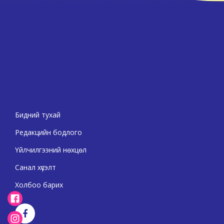
Бидний тухай
Редакцийн бодлого
Үйлчилгээний нөхцөл
Санал хүсэлт
Холбоо барих