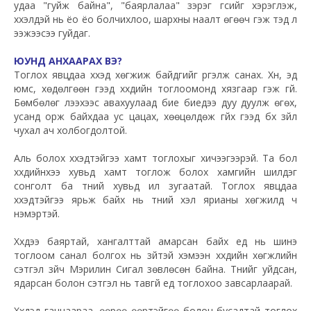
удаа "гуйж байна", "баярлалаа" зэрэг үгсийг хэрэглэж,
хүүхэлдэй нь ёо ёо болчихлоо, шархны наалт өгөөч гэж тэд л
ээжээсээ гуйдаг.
ЮУНД АНХААРАХ ВЭ?
Тоглох явцдаа хүүхэд хөгжиж байдгийг үргэлж санах. Хүн, эд
юмс, хөдөлгөөн гээд хүүхдийн тоглоомонд хязгаар гэж үгүй.
Бөмбөлөг үлээхээс авахуулаад бие биедээ дуу дуулж өгөх,
усанд орж байхдаа ус цацах, хөөцөлдөж гүйх гээд бүх зүйл
чухал ач холбогдолтой.
Аль болох хүүхэдтэйгээ хамт тоглохыг хичээгээрэй. Та бол
хүүхдийнхээ хувьд хамт тоглож болох хамгийн шилдэг
сонголт ба түүний хувьд илүү зугаатай. Тоглох явцдаа
хүүхэдтэйгээ ярьж байх нь түүний хэл ярианы хөгжилд ч
нэмэртэй.
Хүүхдээ баяртай, хангалттай амарсан байх үед нь шинэ
тоглоом санал болгох нь зүйтэй хэмээн хүүхдийн хөгжлийн
сэтгэл зүйч Мэрилин Сигал зөвлөсөн байна. Түүнийг уйдсан,
ядарсан болон сэтгэл нь тавгүй үед тоглохоо завсарлаарай.
Хүүхдэд ганцаараа, өөрөө өөртэйгөө болон бусадтай тоглох