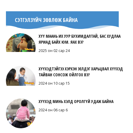
СЭТГЭЛЗҮЙЧ ЗӨВЛӨЖ БАЙНА
ХҮҮ МААНЬ ИХ УУР БУХИМДАЛТАЙ, БАС ХУДЛАА
ЯРИАД БАЙХ ЮМ. ЯАХ ВЭ?
2025 он 02 сар 24
ХҮҮХЭДТЭЙГЭЭ ХЭРХЭН ЭЕЛДЭГ ХАРЬЦВАЛ ХҮҮХЭД
ТАЙВАН СОНСОЖ ОЙЛГОХ ВЭ?
2024 он 10 сар 15
ХҮҮХЭД МИНЬ ХЭЛД ОРОЛГҮЙ УДАЖ БАЙНА
2024 он 06 сар 6