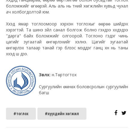
боломжийг өгөөрэй. Аль аль нь түүний хөгжлийн хувьд чухал
ач холбогдолтой юм.
Хүүхэд ямар тоглоомоор хэрхэн тоглохыг өөрөө шийдэх
хэрэгтэй. Та шинэ зүйл санал болгож болно гэхдээ хүүхдэдээ
"дарга" байх боломжийг олгоорой. Тоглоно гэдэг чинь
цагийг зугаатай өнгөрүүлэхийг хэлнэ. Цагийг зугаатай
өнгөрүүлэх талаар танай гэр бүлээс мэддэг ганц хүн нь таны
хүүхэд шүү дээ.
Зөвлөх:
н.Төртогтох
Сургуулийн өмнөх боловсролын сургуулийн
багш
#тоглох
#хүүхдийн хөгжил