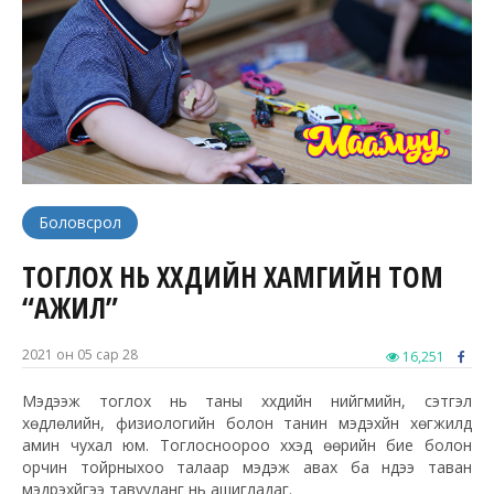
Боловсрол
ТОГЛОХ НЬ ХҮҮХДИЙН ХАМГИЙН ТОМ
“АЖИЛ”
2021 он 05 сар 28
16,251
Мэдээж тоглох нь таны хүүхдийн нийгмийн, сэтгэл
хөдлөлийн, физиологийн болон танин мэдэхүйн хөгжилд
амин чухал юм. Тоглосноороо хүүхэд өөрийн бие болон
орчин тойрныхоо талаар мэдэж авах ба үүндээ таван
мэдрэхүйгээ тавууланг нь ашигладаг.