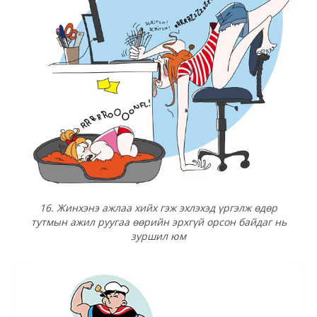
16. Жинхэнэ ажлаа хийх гэж эхлэхэд үргэлж өдөр
тутмын ажил руугаа өөрийн эрхгүй орсон байдаг нь
зуршил юм