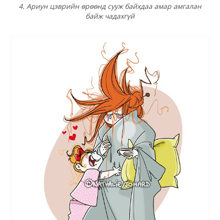
4. Ариун цэврийн өрөөнд сууж байхдаа амар амгалан
байж чадахгүй