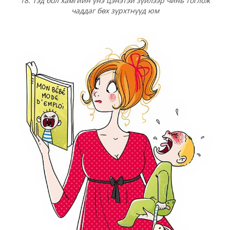
18. Тэд бол хамгийн үнэ цэнэтэй зүйлээр чинь тоглож
чаддаг бөх зүрхтнүүд юм