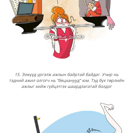
15. Ээжүүд үргэлж ажлын байртай байдаг. Учир нь
тэдний ажил олгогч нь “бяцханууд” юм. Тэд бүх төрлийн
ажлыг хийж гүйцэтгэх шаардлагатай болдог