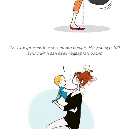
12. Та мэргэжлийн жонглёрчин болдог. Нэг дор бүр 100
зүйлсийг ч авч явах чадвартай болно