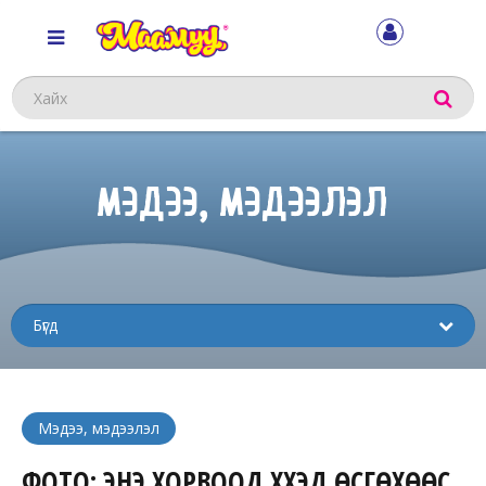
Хайх
МЭДЭЭ, МЭДЭЭЛЭЛ
Sub
menu
Мэдээ, мэдээлэл
ФОТО: ЭНЭ ХОРВООД ХҮҮХЭД ӨСГӨХӨӨС