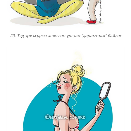
20. Тэд эрх мэдлээ ашиглан үргэлж “дарамталж” байдаг