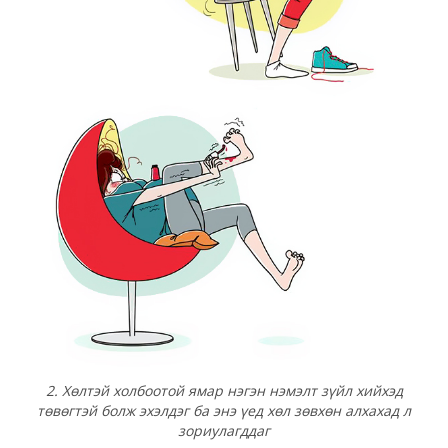
2. Хөлтэй холбоотой ямар нэгэн нэмэлт зүйл хийхэд
төвөгтэй болж эхэлдэг ба энэ үед хөл зөвхөн алхахад л
зориулагддаг