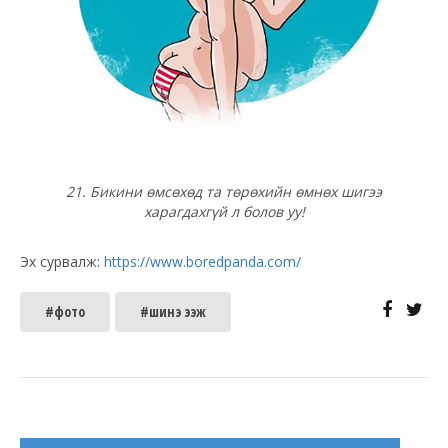
21. Бикини өмсөхөд та төрөхийн өмнөх шигээ
харагдахгүй л болов уу!
Эх сурвалж:
https://www.boredpanda.com/
#фото
#шинэ ээж