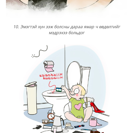
10. Эмэгтэй хүн ээж болсны дараа ямар ч өвдөлтийг
мэдрэхээ больдог