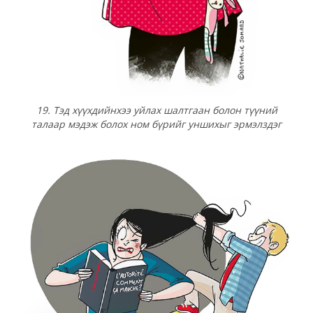
19. Тэд хүүхдийнхээ уйлах шалтгаан болон түүний
талаар мэдэж болох ном бүрийг уншихыг эрмэлздэг