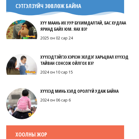
СЭТГЭЛЗҮЙЧ ЗӨВЛӨЖ БАЙНА
ХҮҮ МААНЬ ИХ УУР БУХИМДАЛТАЙ, БАС ХУДЛАА
ЯРИАД БАЙХ ЮМ. ЯАХ ВЭ?
2025 он 02 сар 24
ХҮҮХЭДТЭЙГЭЭ ХЭРХЭН ЭЕЛДЭГ ХАРЬЦВАЛ ХҮҮХЭД
ТАЙВАН СОНСОЖ ОЙЛГОХ ВЭ?
2024 он 10 сар 15
ХҮҮХЭД МИНЬ ХЭЛД ОРОЛГҮЙ УДАЖ БАЙНА
2024 он 06 сар 6
ХООЛНЫ ЖОР