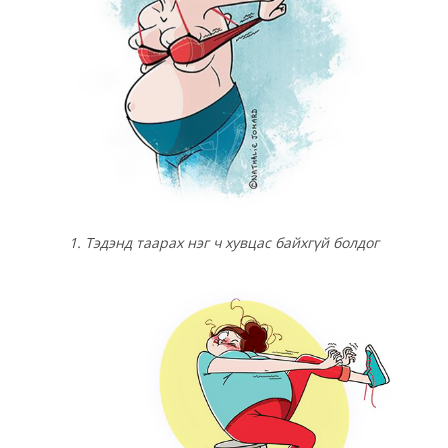
1. Тэдэнд таарах нэг ч хувцас байхгүй болдог