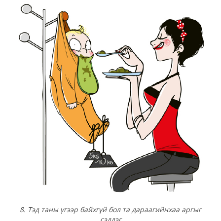
8. Тэд таны үгээр байхгүй бол та дараагийнхаа аргыг
сэддэг