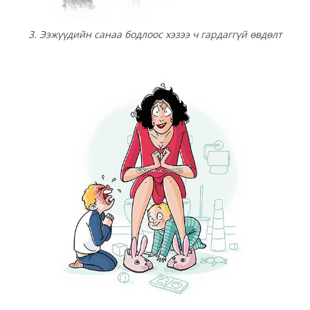
3. Ээжүүдийн санаа бодлоос хэзээ ч гардаггүй өвдөлт