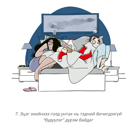
7. Эцэг эхийнхээ голд унтах нь тэдний бичигдээгүй
“бүдүүлэг” дүрэм байдаг