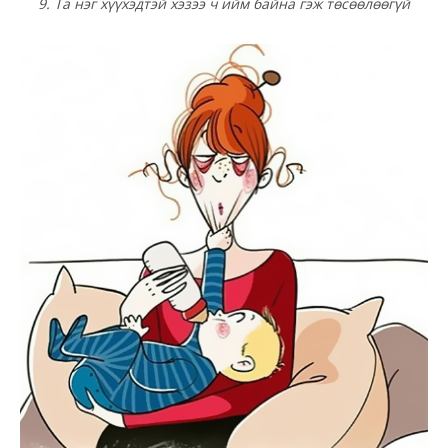
9. Та нэг хүүхэдтэй хэзээ ч ийм байна гэж төсөөлөөгүй