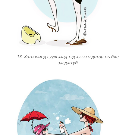
13. Хөтөвчинд суулгахад тэд хэзээ ч дотор нь бие
засдаггүй