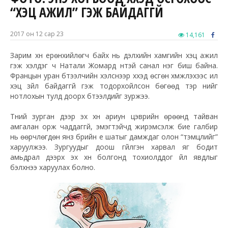
“ХЭЦҮҮ АЖИЛ” ГЭЖ БАЙДАГГҮЙ
2017 он 12 сар 23
14,161
Зарим хүн ерөнхийлөгч байх нь дэлхийн хамгийн хэцүү ажил
гэж хэлдэг ч Натали Жомард үүнтэй санал нэг биш байна.
Францын уран бүтээлчийн хэлснээр хүүхэд өсгөн хүмүүжүүлэхээс илүү
хэцүү зүйл байдаггүй гэж тодорхойлсон бөгөөд тэр үүнийг
нотлохын тулд доорх бүтээлүүдийг зуржээ.
Түүний зурган дээр эх хүн ариун цэврийн өрөөнд тайван
амгалан орж чаддаггүй, эмэгтэйчүүд жирэмсэлж бие галбир
нь өөрчлөгдөн янз бүрийн үе шатыг дамждаг олон “тэмцлийг”
харуулжээ. Зургуудыг доош гүйлгэн харвал яг бодит
амьдрал дээрх эх хүн болгонд тохиолддог үйл явдлыг
бэлхнээ харуулах болно.