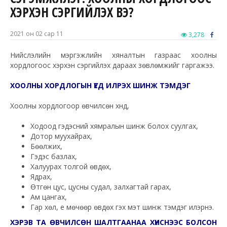
ХЭРХЭН СЭРГИЙЛЭХ ВЭ?
2021 он 02 сар 11
3,278
Нийслэлийн мэргэжлийн хяналтын газраас хоолны
хордлогоос хэрхэн сэргийлэх дараах зөвлөмжийг гаргажээ.
ХООЛНЫ ХОРДЛОГЫН ҮЕД ИЛРЭХ ШИНЖ ТЭМДЭГ
Хоолны хордлогоор өвчилсөн хүнд,
Ходоод гэдэсний хямралын шинж болох суулгах,
Дотор муухайрах,
Бөөлжих,
Гэдэс базлах,
Халуурах толгой өвдөх,
Ядрах,
Өтгөн цус, цусны судал, залхагтай гарах,
Ам цангах,
Гар хөл, үе мөчөөр өвдөх гэх мэт шинж тэмдэг илэрнэ.
ХЭРЭВ ТА ӨВЧИЛСӨН ШАЛТГААНАА ХҮНСНЭЭС БОЛСОН