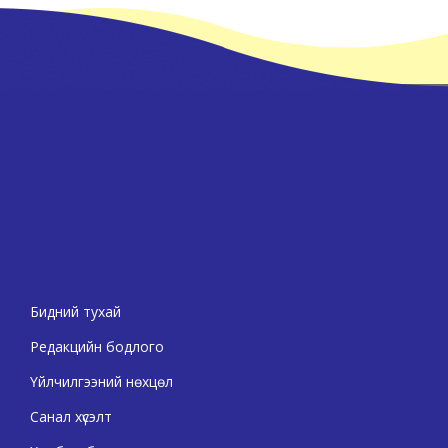
Бидний тухай
Редакцийн бодлого
Үйлчилгээний нөхцөл
Санал хүсэлт