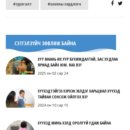
#суулгалт
#хоолны хордлого
СЭТГЭЛЗҮЙЧ ЗӨВЛӨЖ БАЙНА
ХҮҮ МААНЬ ИХ УУР БУХИМДАЛТАЙ, БАС ХУДЛАА
ЯРИАД БАЙХ ЮМ. ЯАХ ВЭ?
2025 он 02 сар 24
ХҮҮХЭДТЭЙГЭЭ ХЭРХЭН ЭЕЛДЭГ ХАРЬЦВАЛ ХҮҮХЭД
ТАЙВАН СОНСОЖ ОЙЛГОХ ВЭ?
2024 он 10 сар 15
ХҮҮХЭД МИНЬ ХЭЛД ОРОЛГҮЙ УДАЖ БАЙНА