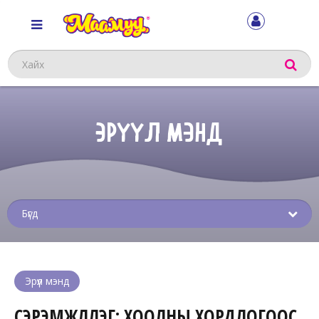
Хайх
ЭРҮҮЛ МЭНД
Sub
menu
Эрүүл мэнд
СЭРЭМЖЛҮҮЛЭГ: ХООЛНЫ ХОРДЛОГООС