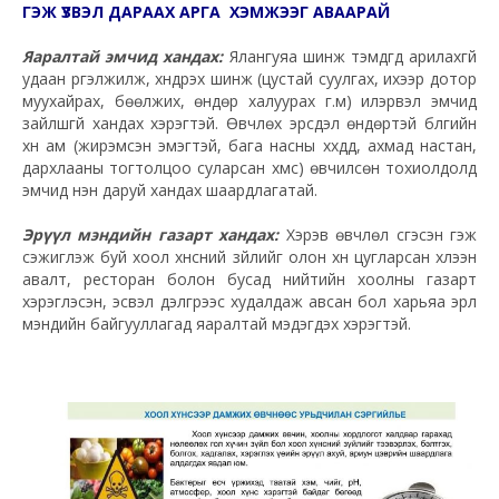
ГЭЖ ҮЗВЭЛ ДАРААХ АРГА ХЭМЖЭЭГ АВААРАЙ
Яаралтай эмчид хандах:
Ялангуяа шинж тэмдгүүд арилахгүй
удаан үргэлжилж, хүндрэх шинж (цустай суулгах, ихээр дотор
муухайрах, бөөлжих, өндөр халуурах г.м) илэрвэл эмчид
зайлшгүй хандах хэрэгтэй. Өвчлөх эрсдэл өндөртэй бүлгийн
хүн ам (жирэмсэн эмэгтэй, бага насны хүүхдүүд, ахмад настан,
дархлааны тогтолцоо суларсан хүмүүс) өвчилсөн тохиолдолд
эмчид нэн даруй хандах шаардлагатай.
Эрүүл мэндийн газарт хандах:
Хэрэв өвчлөл үүсгэсэн гэж
сэжиглэж буй хоол хүнсний зүйлийг олон хүн цугларсан хүлээн
авалт, ресторан болон бусад нийтийн хоолны газарт
хэрэглэсэн, эсвэл дэлгүүрээс худалдаж авсан бол харьяа эрүүл
мэндийн байгууллагад яаралтай мэдэгдэх хэрэгтэй.