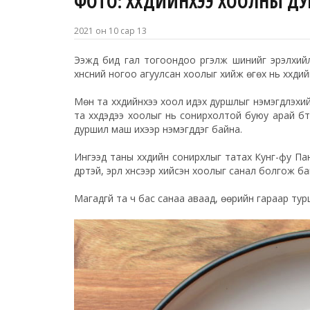
ФОТО: ХҮҮХДИЙНХЭЭ ХООЛНЫ Д
2021 он 10 сар 13
Ээжүүд бид гал тогоондоо үргэлж шинийг эрэлхий
хүнсний ногоо агуулсан хоолыг хийж өгөх нь хүүхди
Мөн та хүүхдийнхээ хоол идэх дуршлыг нэмэгдүүлэх
та хүүхдэдээ хоолыг нь сонирхолтой буюу арай бү
дуршил маш ихээр нэмэгддэг байна.
Ингээд таны хүүхдийн сонирхлыг татах Кунг-фу Па
дүртэй, эрүүл хүнсээр хийсэн хоолыг санал болгож ба
Магадгүй та ч бас санаа аваад, өөрийн гараар ту