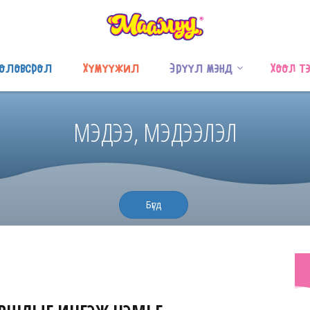
оловсрол
Хүмүүжил
Эрүүл мэнд
Хоол т
МЭДЭЭ, МЭДЭЭЛЭЛ
Бүгд