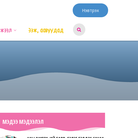
Нэвтрэх
эжээл
Ээж, аавуудад
МЭДЭЭ МЭДЭЭЛЭЛ