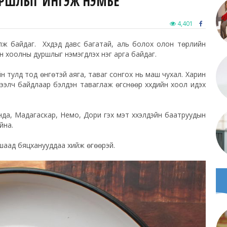
УРШЛЫГ ИНГЭЖ НЭМЬЕ
4,401
лж байдаг. Хүүхдэд давс багатай, аль болох олон төрлийн
йн хоолны дуршлыг нэмэгдүүлэх нэг арга байдаг.
ийн тулд тод өнгөтэй аяга, таваг сонгох нь маш чухал. Харин
тээлч байдлаар бэлдэн таваглаж өгснөөр хүүхдийн хоол идэх
нда, Мадагаскар, Немо, Дори гэх мэт хүүхэлдэйн баатруудын
йна.
ршаад бяцханууддаа хийж өгөөрэй.