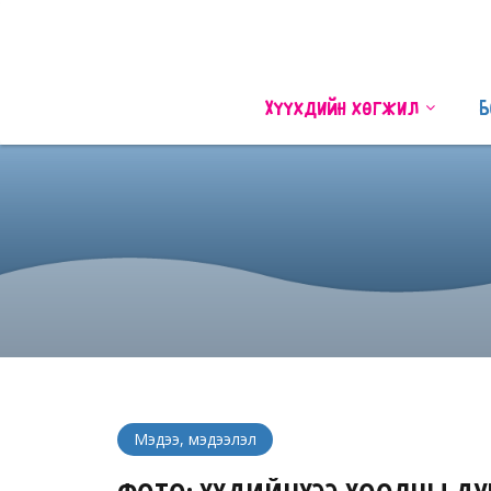
Хүүхдийн хөгжил
Б
Мэдээ, мэдээлэл