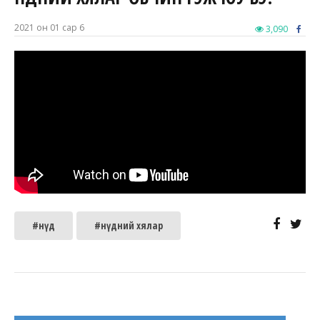
2021 он 01 сар 6
3,090
#нүд
#нүдний хялар