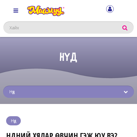
Хайх
НҮД
Sub
menu
Нүд
НҮДНИЙ ХЯЛАР ӨВЧИН ГЭЖ ЮУ ВЭ?