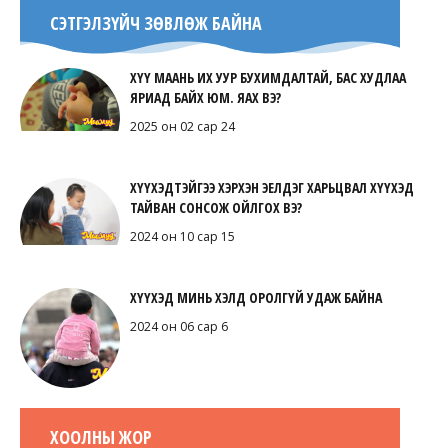
СЭТГЭЛЗҮЙЧ ЗӨВЛӨЖ БАЙНА
ХҮҮ МААНЬ ИХ УУР БУХИМДАЛТАЙ, БАС ХУДЛАА
ЯРИАД БАЙХ ЮМ. ЯАХ ВЭ?
2025 он 02 сар 24
ХҮҮХЭДТЭЙГЭЭ ХЭРХЭН ЭЕЛДЭГ ХАРЬЦВАЛ ХҮҮХЭД
ТАЙВАН СОНСОЖ ОЙЛГОХ ВЭ?
2024 он 10 сар 15
ХҮҮХЭД МИНЬ ХЭЛД ОРОЛГҮЙ УДАЖ БАЙНА
2024 он 06 сар 6
ХООЛНЫ ЖОР