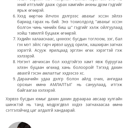
хүний итгэлийг дааж сурах хамгийн анхны дүрэм гэдгийг
ярьж өгөөрэй.
Хүүхэд өөртөө үйлчлэх дэлгүүрээс авахыг хүссэн зүйлээ
бариад гарах нь бий. Энэ тохиолдолд "авахыг хүссэн
болгон чинь чинийх биш шүү" гэдгийг хэлж ойлгуулаад
хойш тавилгүй буцааж өгөөрэй.
Хүүхдийн халааснаас, цүнхнээс бусдын тоглоом, үзэг, бал
гэх мэт зүйлс гарч ирвэл шууд орилж, хашхиран загнах
хэрэггүй. Асууж ярилцаад эргүүлэн өгөх хэрэгтэй гэж
хэлээрэй.
Нэгэнт авчихсан бол хүүхэдтэйгээ хамт явж буруугаа
хүлээн буцаан өгөхөд хань болоорой! Тэгээд дахин
авахгүй гэсэн амлалтыг хүүхдээсээ хүс.
Дараачийн удаа дэлгүүр болон айлд очих, ангидаа
орохын өмнө АМЛАЛТЫГ нь сануулаад, итгэж
байгаагаа хэлээрэй.
Хэрвээ бусдын юмыг дахин дахин дураараа авсаар хулгайн
шинжтэй нь танд мэдрэгдвэл хүүхдээ загнахаасаа өмнө
сэтгэлзүйчид цаг алдалгүй хандаарай.