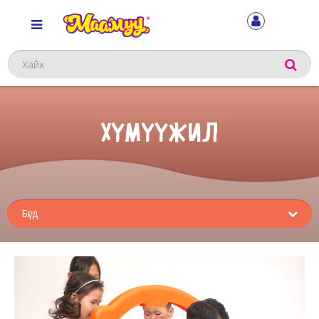
Хайх
ХҮМҮҮЖИЛ
Sub
menu