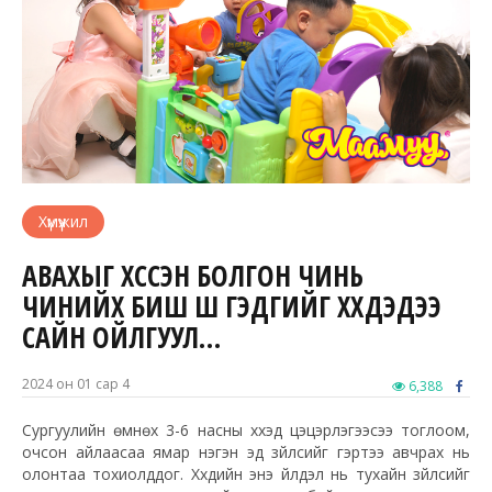
Хүмүүжил
АВАХЫГ ХҮССЭН БОЛГОН ЧИНЬ
ЧИНИЙХ БИШ ШҮҮ ГЭДГИЙГ ХҮҮХДЭДЭЭ
САЙН ОЙЛГУУЛ…
2024 он 01 сар 4
6,388
Сургуулийн өмнөх 3-6 насны хүүхэд цэцэрлэгээсээ тоглоом,
очсон айлаасаа ямар нэгэн эд зүйлсийг гэртээ авчрах нь
олонтаа тохиолддог. Хүүхдийн энэ үйлдэл нь тухайн зүйлсийг