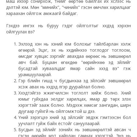
маш ихээр сонирхож, түүнийг өөртөө байлгах их хүслээс нь
үүдэлтэй юм. Мөн "минийх", "чинийх" гэсэн өмчлөх харилцааг
хараахан ойлгож амжаагүй байдаг.
Гэхдээ ингэх нь буруу гэдэг ойлголтыг хүүхдэд хэрхэн
ойлгуулах вэ?
Эхлээд хэн нь хэний юм болохыг тайлбарлан хэлж
өгөөрэй. Эцэг, эх нь хүүхдийнхээ тоглодог тоглоом,
өмсдөг хувцас зэргийг авахдаа өөрөөс нь зөвшөөрөл
авч бай. Буцаан өгөхдөө "өөрийнхөө эд зүйлийг
бусадтай хуваалцдаг ямар сайн хүүхэд вэ" гэж
урамшуулаарай.
Гэр бүлийн гишүүд ч бусдынхаа эд зүйлсийг зөвшөөрөл
хүсэж авах нь хүүхдэд үлгэр дуурайлал болно.
Хүүхэдтэйгээ жүжигчилсэн тоглолт хийж болно. Хүний
юмыг гуйхдаа эелдэг харилцах, ямар дүр төрх үзүүлэх
хэрэгтэйг зааж болно. Мэдээж хөмсөг зангидан, ширүүн
дуугаар гуйхгүй нь ойлгомжтой шүү дээ.
Үүний зэрэгцээ хүний эд зүйлсийг эвдэж гэмтээсэн бол
уучлалт гуйж байх ёстойг сануулаарай.
Бусдын эд зүйлийг эзнийх нь зөвшөөрөлтэй авсан ч
гэсэн өөрийн мэт хайрлан гамнах хэрэгтэй. Энэ нь