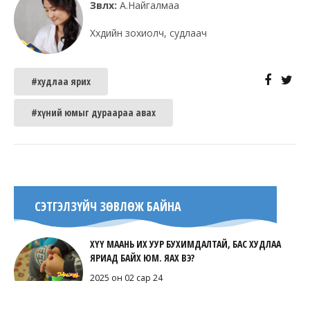
Зөвлөх:
А.Найгалмаа
Хүүхдийн зохиолч, судлаач
#худлаа ярих
#хүний юмыг дураараа авах
СЭТГЭЛЗҮЙЧ ЗӨВЛӨЖ БАЙНА
ХҮҮ МААНЬ ИХ УУР БУХИМДАЛТАЙ, БАС ХУДЛАА
ЯРИАД БАЙХ ЮМ. ЯАХ ВЭ?
2025 он 02 сар 24