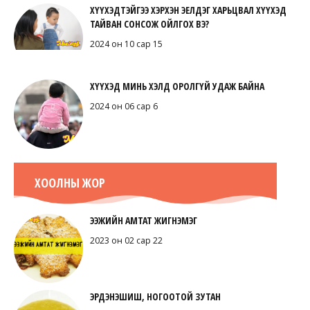
ХҮҮХЭДТЭЙГЭЭ ХЭРХЭН ЭЕЛДЭГ ХАРЬЦВАЛ ХҮҮХЭД
ТАЙВАН СОНСОЖ ОЙЛГОХ ВЭ?
2024 он 10 сар 15
ХҮҮХЭД МИНЬ ХЭЛД ОРОЛГҮЙ УДАЖ БАЙНА
2024 он 06 сар 6
ХООЛНЫ ЖОР
ЭЭЖИЙН АМТАТ ЖИГНЭМЭГ
2023 он 02 сар 22
ЭРДЭНЭШИШ, НОГООТОЙ ЗУТАН